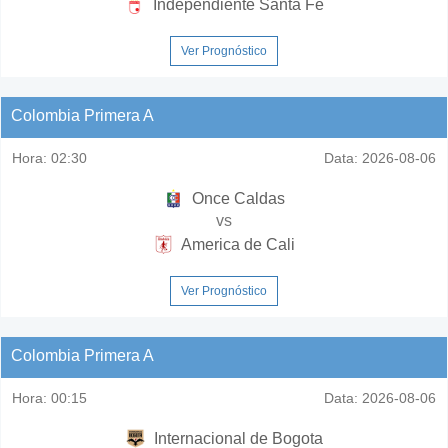
Independiente Santa Fe
Ver Prognóstico
Colombia Primera A
Hora:
02:30
Data:
2026-08-06
Once Caldas
vs
America de Cali
Ver Prognóstico
Colombia Primera A
Hora:
00:15
Data:
2026-08-06
Internacional de Bogota