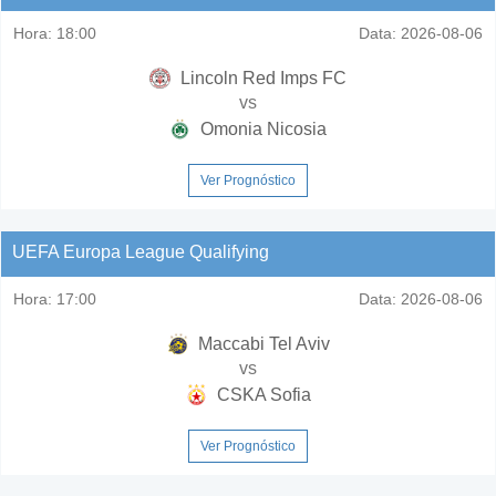
Hora:
18:00
Data:
2026-08-06
Lincoln Red Imps FC
vs
Omonia Nicosia
Ver Prognóstico
UEFA Europa League Qualifying
Hora:
17:00
Data:
2026-08-06
Maccabi Tel Aviv
vs
CSKA Sofia
Ver Prognóstico