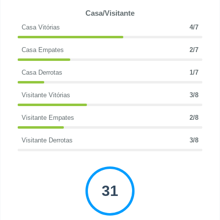
Casa/Visitante
Casa Vitórias
4/7
Casa Empates
2/7
Casa Derrotas
1/7
Visitante Vitórias
3/8
Visitante Empates
2/8
Visitante Derrotas
3/8
31