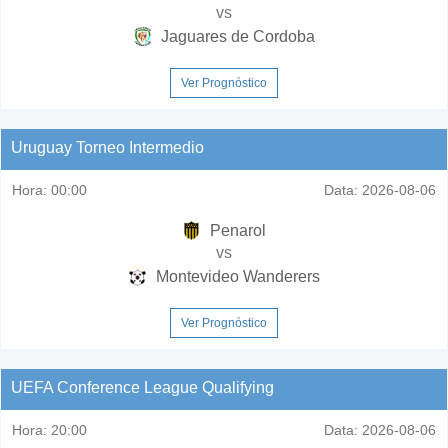
vs
Jaguares de Cordoba
Ver Prognóstico
Uruguay Torneo Intermedio
Hora:
00:00
Data:
2026-08-06
Penarol
vs
Montevideo Wanderers
Ver Prognóstico
UEFA Conference League Qualifying
Hora:
20:00
Data:
2026-08-06