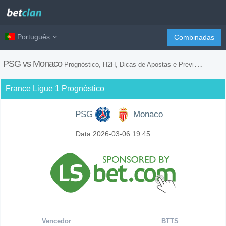
Português
Combinadas
PSG vs Monaco
Prognóstico, H2H, Dicas de Apostas e Previsão do Jogo
France Ligue 1 Prognóstico
PSG
Monaco
Data 2026-03-06 19:45
Vencedor
BTTS