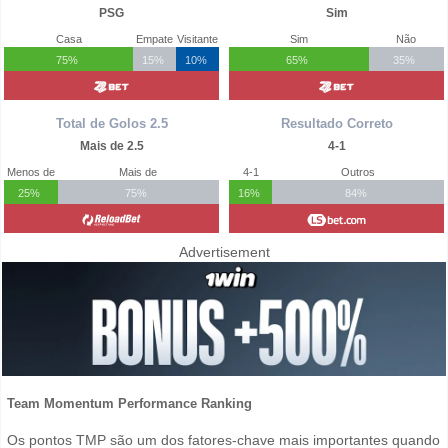
PSG
Sim
Casa
Empate
Visitante
Sim
Não
75%
15%
10%
65%
35%
Total de Golos 2.5
Resultado Correto
Mais de 2.5
4-1
Menos de
Mais de
4-1
Outros
25%
75%
16%
84%
Advertisement
Team Momentum Performance Ranking
Os pontos TMP são um dos fatores-chave mais importantes quando