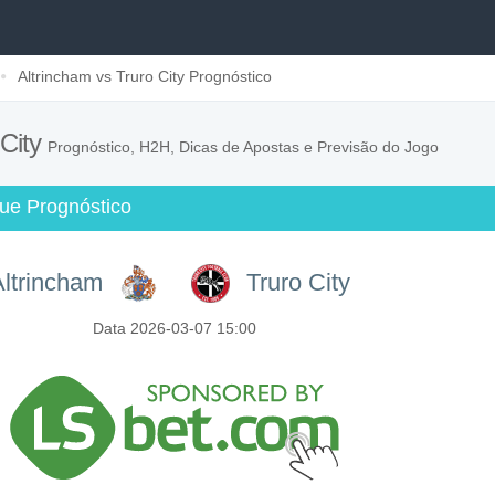
Altrincham vs Truro City Prognóstico
 City
Prognóstico, H2H, Dicas de Apostas e Previsão do Jogo
ue Prognóstico
Altrincham
Truro City
Data 2026-03-07 15:00