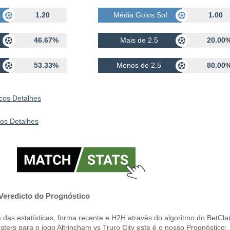
idos
1.20
Média Golos Sofridos
1.00
46.67%
Mais de 2.5
20.00
53.33%
Menos de 2.5
80.00
icos Detalhes
cos Detalhes
 Veredicto do Prognóstico
das estatísticas, forma recente e H2H através do algoritmo do BetCla
sters para o jogo Altrincham vs Truro City este é o nosso Prognóstico: