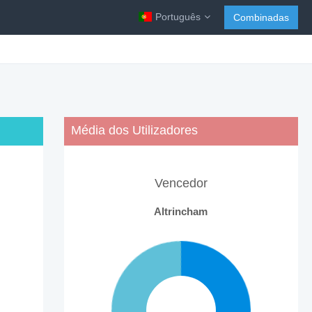
Português
Combinadas
Média dos Utilizadores
Vencedor
Altrincham