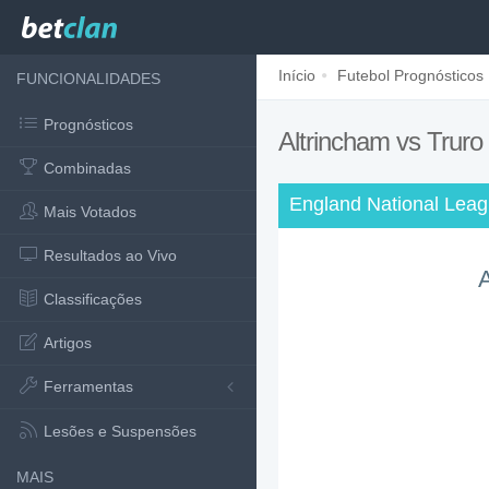
Início
Futebol Prognósticos
FUNCIONALIDADES
Prognósticos
Altrincham vs Truro
Combinadas
England National Leag
Mais Votados
Resultados ao Vivo
Classificações
Artigos
Ferramentas
Lesões e Suspensões
MAIS