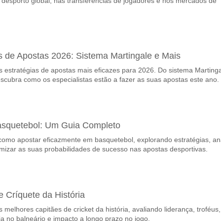
o desporto global, nas transferências de jogadores e nos mercados de
 do jogo, com a probabilidade de 51%
uipas marcam no jogo Altrincham v Truro City?
s Marcam, com a percentagem de 57%.
as de Apostas 2026: Sistema Martingale e Mais
esultado correcto para Altrincham v Truro City?
estratégias de apostas mais eficazes para 2026. Do sistema Martinga
ntar o Resultado Correto de 2-1 que tem a percentagem de 19%.
escubra como os especialistas estão a fazer as suas apostas este ano.
squetebol: Um Guia Completo
omo apostar eficazmente em basquetebol, explorando estratégias, an
imizar as suas probabilidades de sucesso nas apostas desportivas.
 Críquete da História
melhores capitães de cricket da história, avaliando liderança, troféus,
ncia no balneário e impacto a longo prazo no jogo.