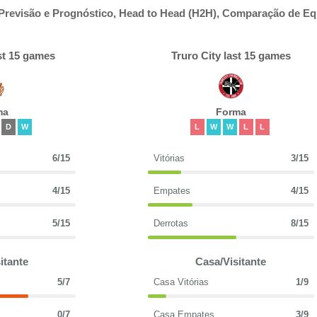
 Previsão e Prognóstico, Head to Head (H2H), Comparação de E
st 15 games
Truro City last 15 games
ma
Forma
D
W
L
W
W
L
L
6/15
Vitórias
3/15
4/15
Empates
4/15
5/15
Derrotas
8/15
itante
Casa/Visitante
5/7
Casa Vitórias
1/9
0/7
Casa Empates
3/9