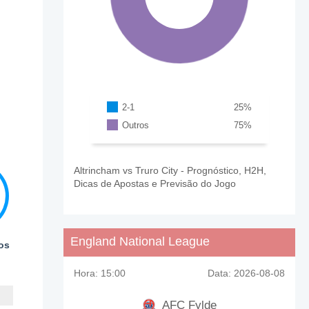
2-1
25
%
Outros
75
%
Altrincham vs Truro City - Prognóstico, H2H,
Dicas de Apostas e Previsão do Jogo
England National League
os
Hora:
15:00
Data:
2026-08-08
AFC Fylde