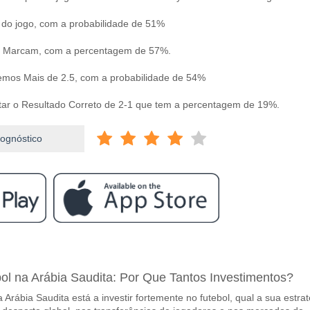
 do jogo, com a probabilidade de 51%
s Marcam, com a percentagem de 57%.
vemos Mais de 2.5, com a probabilidade de 54%
ntar o Resultado Correto de 2-1 que tem a percentagem de 19%.
rognóstico
ram
re Altrincham v Truro City?
ol na Arábia Saudita: Por Que Tantos Investimentos?
v Truro City 07 March 2026 15:00.
Arábia Saudita está a investir fortemente no futebol, qual a sua estrat
 para vencer entre Altrincham v Truro City?