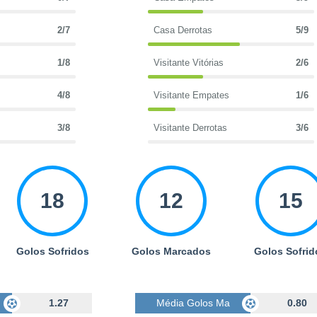
2/7
Casa Derrotas
5/9
1/8
Visitante Vitórias
2/6
4/8
Visitante Empates
1/6
3/8
Visitante Derrotas
3/6
18
12
15
Golos Sofridos
Golos Marcados
Golos Sofrid
cados
1.27
Média Golos Marcados
0.80