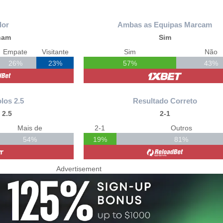
dor
Ambas as Equipas Marcam
ham
Sim
Empate
Visitante
Sim
Não
26%
23%
57%
43%
los 2.5
Resultado Correto
 2.5
2-1
Mais de
2-1
Outros
54%
19%
81%
Advertisement