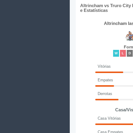
Altrincham vs Truro City
e Estatísticas
Altrincham la
For
W
L
D
Vitórias
Empates
Derrotas
Casa/Vis
Casa Vitórias
Casa Empates