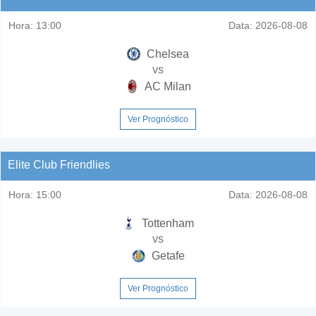
Hora:
13:00
Data:
2026-08-08
Chelsea
vs
AC Milan
Ver Prognóstico
Elite Club Friendlies
Hora:
15:00
Data:
2026-08-08
Tottenham
vs
Getafe
Ver Prognóstico