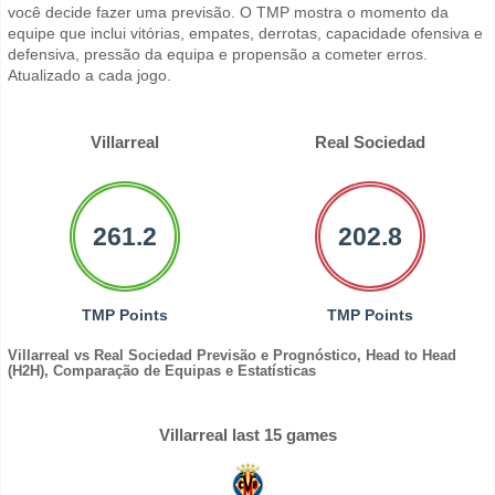
você decide fazer uma previsão. O TMP mostra o momento da
equipe que inclui vitórias, empates, derrotas, capacidade ofensiva e
defensiva, pressão da equipa e propensão a cometer erros.
Atualizado a cada jogo.
Villarreal
Real Sociedad
261.2
202.8
TMP Points
TMP Points
Villarreal vs Real Sociedad Previsão e Prognóstico, Head to Head
(H2H), Comparação de Equipas e Estatísticas
Villarreal last 15 games