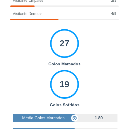
Visitante Empates
2/9
Visitante Derrotas
4/9
27
Golos Marcados
19
Golos Sofridos
Média Golos Marcados
1.80