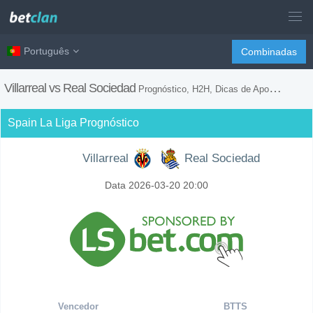
Português
Combinadas
Villarreal vs Real Sociedad
Prognóstico, H2H, Dicas de Apostas e Previsão do Jogo
Spain La Liga Prognóstico
Villarreal
Real Sociedad
Data 2026-03-20 20:00
Vencedor
BTTS