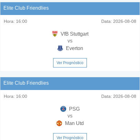
Elite Club Friendlies
Hora:
16:00
Data:
2026-08-08
VfB Stuttgart
vs
Everton
Ver Prognóstico
Elite Club Friendlies
Hora:
16:00
Data:
2026-08-08
PSG
vs
Man Utd
Ver Prognóstico