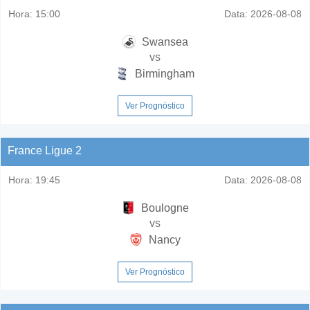
Hora:
15:00
Data:
2026-08-08
Swansea
vs
Birmingham
Ver Prognóstico
France Ligue 2
Hora:
19:45
Data:
2026-08-08
Boulogne
vs
Nancy
Ver Prognóstico