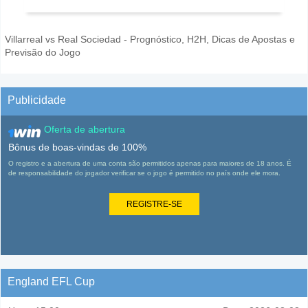
Villarreal vs Real Sociedad - Prognóstico, H2H, Dicas de Apostas e
Previsão do Jogo
Publicidade
Oferta de abertura
Bônus de boas-vindas de 100%
O registro e a abertura de uma conta são permitidos apenas para maiores de 18 anos. É
de responsabilidade do jogador verificar se o jogo é permitido no país onde ele mora.
REGISTRE-SE
England EFL Cup