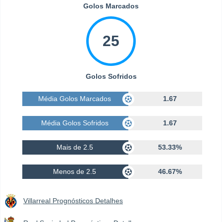
Golos Marcados
25
Golos Sofridos
Média Golos Marcados
1.67
Média Golos Sofridos
1.67
Mais de 2.5
53.33%
Menos de 2.5
46.67%
Villarreal Prognósticos Detalhes