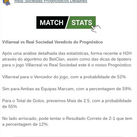
Real Sociedad Prognósticos Detalhes
Villarreal vs Real Sociedad Veredicto do Prognóstico
Após uma análise detalhada das estatísticas, forma recente e H2H
através do algoritmo do BetClan, assim como das dicas de tipsters
para o jogo Villarreal vs Real Sociedad este é o nosso Prognóstico:
Villarreal para o Vencedor do jogo, com a probabilidade de 52%
Sim para Ambas as Equipas Marcam, com a percentagem de 59%.
Para o Total de Golos, prevemos Mais de 2.5, com a probabilidade
de 55%
No lado arriscado, pode tentar o Resultado Correto de 2-1 que tem
a percentagem de 12%.