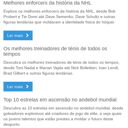
Melhores enforcers da história da NHL
No lado arriscado, pode tentar o Resultado Correto de 2-1 que tem 
Explore os melhores enforcers da história da NHL, desde Bob
Probert e Tie Domi até Dave Semenko, Dave Schultz e outras
figuras lendárias que moldaram a identidade física do hóquei.
Ler mais
Os melhores treinadores de ténis de todos os
tempos
Descubra os melhores treinadores de ténis de todos os tempos,
desde Toni Nadal e Marian Vajda até Nick Bollettieri, Ivan Lendl,
Brad Gilbert e outras figuras lendárias.
Ler mais
Top 10 estrelas em ascensão no andebol mundial
Descubra as 10 estrelas em ascensão no andebol mundial, desde
goleadores explosivos até criadores de jogo de elite, e veja quais
os jovens talentos que estão prestes a moldar o futuro deste
desporto.