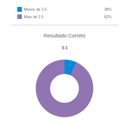
Menos de 2.5
38
%
Mais de 2.5
62
%
Resultado Correto
3-1