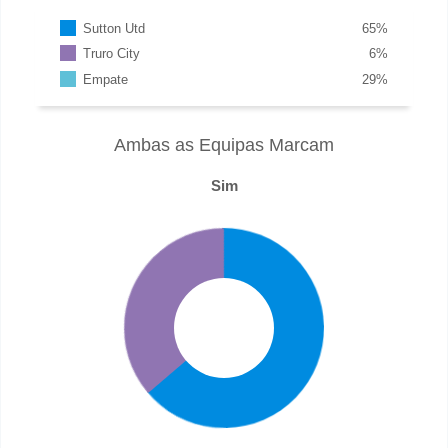
Sutton Utd
65
%
Truro City
6
%
Empate
29
%
Ambas as Equipas Marcam
Sim