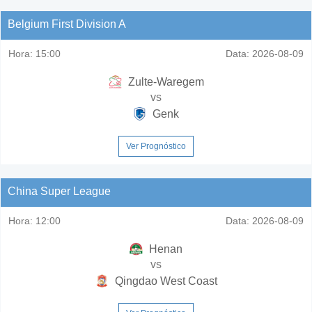
Belgium First Division A
Hora:
15:00
Data:
2026-08-09
Zulte-Waregem
vs
Genk
Ver Prognóstico
China Super League
Hora:
12:00
Data:
2026-08-09
Henan
vs
Qingdao West Coast