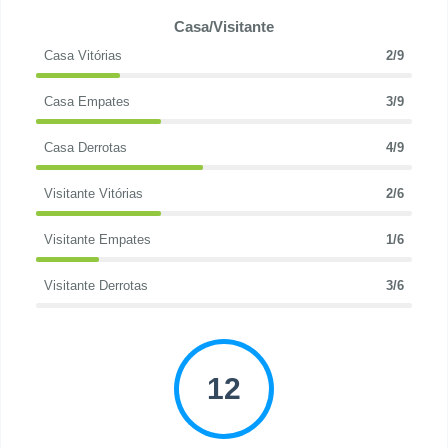
Casa/Visitante
Casa Vitórias
2/9
Casa Empates
3/9
Casa Derrotas
4/9
Visitante Vitórias
2/6
Visitante Empates
1/6
Visitante Derrotas
3/6
12