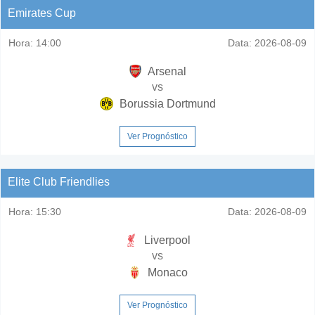
Emirates Cup
Hora:
14:00
Data:
2026-08-09
Arsenal
vs
Borussia Dortmund
Ver Prognóstico
Elite Club Friendlies
Hora:
15:30
Data:
2026-08-09
Liverpool
vs
Monaco
Ver Prognóstico