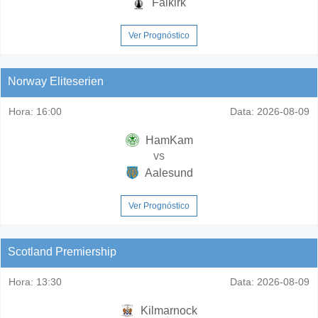
Falkirk
Ver Prognóstico
Norway Eliteserien
Hora:
16:00
Data:
2026-08-09
HamKam
vs
Aalesund
Ver Prognóstico
Scotland Premiership
Hora:
13:30
Data:
2026-08-09
Kilmarnock