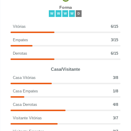
Forma
W
W
W
W
D
Vitórias
6/15
Empates
3/15
Derrotas
6/15
Casa/Visitante
Casa Vitórias
3/8
Casa Empates
1/8
Casa Derrotas
4/8
Visitante Vitórias
3/7