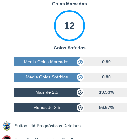
Golos Marcados
12
Golos Sofridos
Média Golos Marcados
0.80
Média Golos Sofridos
0.80
Mais de 2.5
13.33%
Menos de 2.5
86.67%
Sutton Utd Prognósticos Detalhes