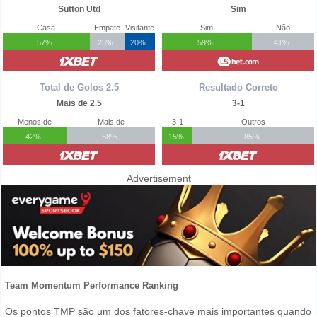
Sutton Utd
Sim
Casa
Empate
Visitante
Sim
Não
57%
23%
20%
59%
41%
Total de Golos 2.5
Resultado Correto
Mais de 2.5
3-1
Menos de
Mais de
3-1
Outros
42%
58%
15%
85%
Advertisement
Team Momentum Performance Ranking
Os pontos TMP são um dos fatores-chave mais importantes quando