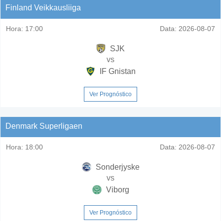
Finland Veikkausliiga
Hora:
17:00
Data:
2026-08-07
SJK
vs
IF Gnistan
Ver Prognóstico
Denmark Superligaen
Hora:
18:00
Data:
2026-08-07
Sonderjyske
vs
Viborg
Ver Prognóstico