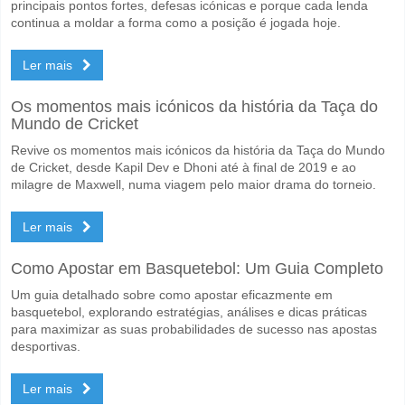
principais pontos fortes, defesas icónicas e porque cada lenda
continua a moldar a forma como a posição é jogada hoje.
Ler mais
Os momentos mais icónicos da história da Taça do
Mundo de Cricket
Revive os momentos mais icónicos da história da Taça do Mundo
de Cricket, desde Kapil Dev e Dhoni até à final de 2019 e ao
milagre de Maxwell, numa viagem pelo maior drama do torneio.
Ler mais
Como Apostar em Basquetebol: Um Guia Completo
Um guia detalhado sobre como apostar eficazmente em
basquetebol, explorando estratégias, análises e dicas práticas
para maximizar as suas probabilidades de sucesso nas apostas
desportivas.
Ler mais