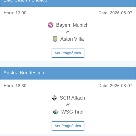
Hora:
13:00
Data:
2026-08-07
Bayern Munich
vs
Aston Villa
Ver Prognóstico
Austria Bundesliga
Hora:
18:30
Data:
2026-08-07
SCR Altach
vs
WSG Tirol
Ver Prognóstico