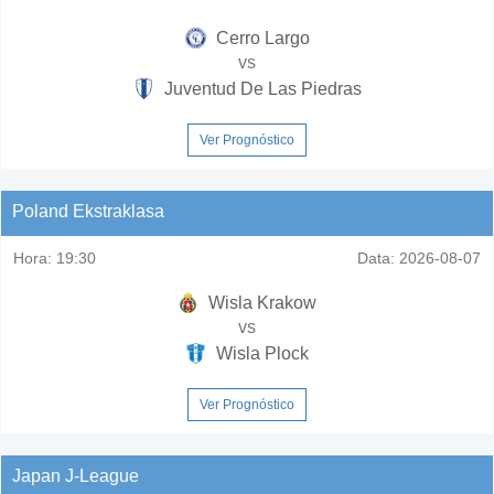
Cerro Largo
vs
Juventud De Las Piedras
Ver Prognóstico
Poland Ekstraklasa
Hora:
19:30
Data:
2026-08-07
Wisla Krakow
vs
Wisla Plock
Ver Prognóstico
Japan J-League