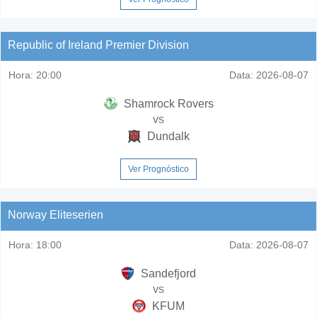
Republic of Ireland Premier Division
Hora:
20:00
Data:
2026-08-07
Shamrock Rovers
vs
Dundalk
Ver Prognóstico
Norway Eliteserien
Hora:
18:00
Data:
2026-08-07
Sandefjord
vs
KFUM