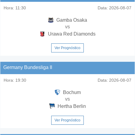
Hora:
11:30
Data:
2026-08-07
Gamba Osaka
vs
Urawa Red Diamonds
Ver Prognóstico
Germany Bundesliga II
Hora:
19:30
Data:
2026-08-07
Bochum
vs
Hertha Berlin
Ver Prognóstico