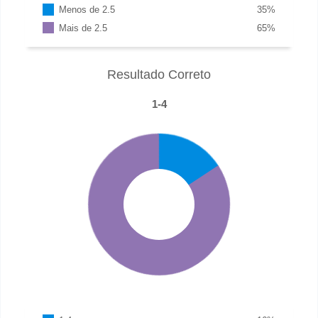
Menos de 2.5
35
%
Mais de 2.5
65
%
Resultado Correto
1-4