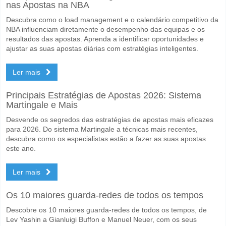
nas Apostas na NBA
No lado arriscado, pode tentar o Resultado Correto de 1-4 que tem 
Descubra como o load management e o calendário competitivo da
NBA influenciam diretamente o desempenho das equipas e os
resultados das apostas. Aprenda a identificar oportunidades e
ajustar as suas apostas diárias com estratégias inteligentes.
Ler mais
Principais Estratégias de Apostas 2026: Sistema
Martingale e Mais
Desvende os segredos das estratégias de apostas mais eficazes
para 2026. Do sistema Martingale a técnicas mais recentes,
descubra como os especialistas estão a fazer as suas apostas
este ano.
Ler mais
Os 10 maiores guarda-redes de todos os tempos
Descobre os 10 maiores guarda-redes de todos os tempos, de
Lev Yashin a Gianluigi Buffon e Manuel Neuer, com os seus