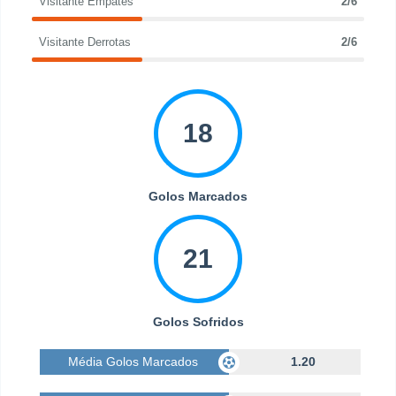
Visitante Empates
2/6
Visitante Derrotas
2/6
18
Golos Marcados
21
Golos Sofridos
Média Golos Marcados
1.20