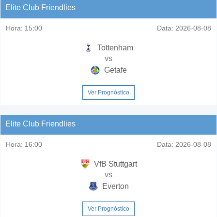
Elite Club Friendlies
Hora:
15:00
Data:
2026-08-08
Tottenham
vs
Getafe
Ver Prognóstico
Elite Club Friendlies
Hora:
16:00
Data:
2026-08-08
VfB Stuttgart
vs
Everton
Ver Prognóstico