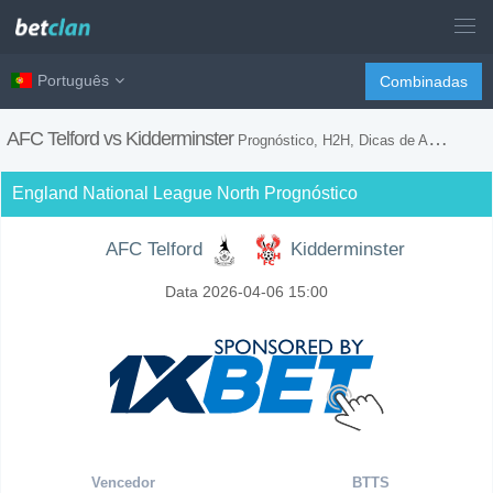
Português
Combinadas
AFC Telford vs Kidderminster
Prognóstico, H2H, Dicas de Apostas e Previsão do Jogo
England National League North Prognóstico
AFC Telford
Kidderminster
Data 2026-04-06 15:00
Vencedor
BTTS