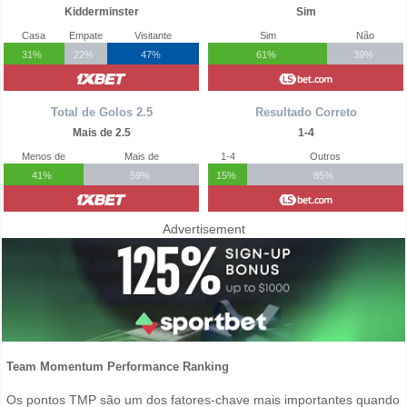
Kidderminster
Sim
Casa
Empate
Visitante
Sim
Não
31%
22%
47%
61%
39%
Total de Golos 2.5
Resultado Correto
Mais de 2.5
1-4
Menos de
Mais de
1-4
Outros
41%
59%
15%
85%
Advertisement
Team Momentum Performance Ranking
Os pontos TMP são um dos fatores-chave mais importantes quando