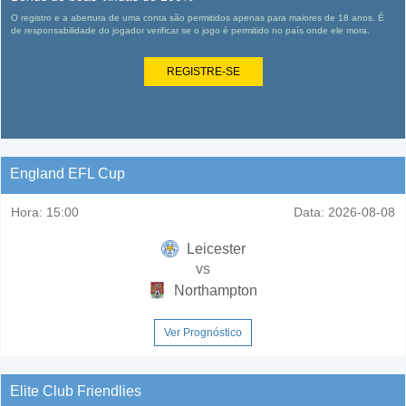
O registro e a abertura de uma conta são permitidos apenas para maiores de 18 anos. É
de responsabilidade do jogador verificar se o jogo é permitido no país onde ele mora.
REGISTRE-SE
England EFL Cup
Hora:
15:00
Data:
2026-08-08
Leicester
vs
Northampton
Ver Prognóstico
Elite Club Friendlies