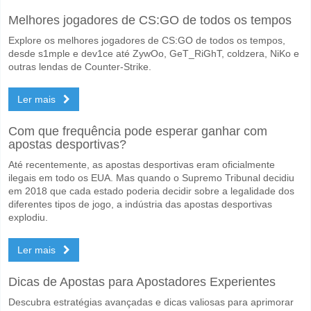
Qual é a previsão de resultado correcto para AFC Telfo
Melhores jogadores de CS:GO de todos os tempos
No lado arriscado, pode tentar o Resultado Correto de 1-4 que tem 
Explore os melhores jogadores de CS:GO de todos os tempos,
desde s1mple e dev1ce até ZywOo, GeT_RiGhT, coldzera, NiKo e
outras lendas de Counter-Strike.
Ler mais
Com que frequência pode esperar ganhar com
apostas desportivas?
Até recentemente, as apostas desportivas eram oficialmente
ilegais em todo os EUA. Mas quando o Supremo Tribunal decidiu
em 2018 que cada estado poderia decidir sobre a legalidade dos
diferentes tipos de jogo, a indústria das apostas desportivas
explodiu.
Ler mais
Dicas de Apostas para Apostadores Experientes
Descubra estratégias avançadas e dicas valiosas para aprimorar