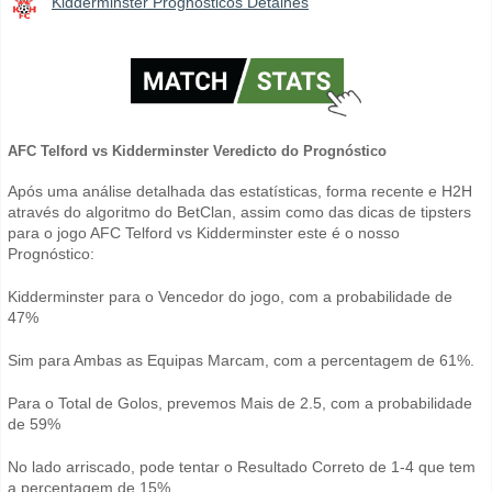
Kidderminster Prognósticos Detalhes
AFC Telford vs Kidderminster Veredicto do Prognóstico
Após uma análise detalhada das estatísticas, forma recente e H2H
através do algoritmo do BetClan, assim como das dicas de tipsters
para o jogo AFC Telford vs Kidderminster este é o nosso
Prognóstico:
Kidderminster para o Vencedor do jogo, com a probabilidade de
47%
Sim para Ambas as Equipas Marcam, com a percentagem de 61%.
Para o Total de Golos, prevemos Mais de 2.5, com a probabilidade
de 59%
No lado arriscado, pode tentar o Resultado Correto de 1-4 que tem
a percentagem de 15%.