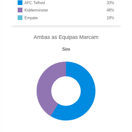
AFC Telford
33
%
Kidderminster
48
%
Empate
19
%
Ambas as Equipas Marcam
Sim