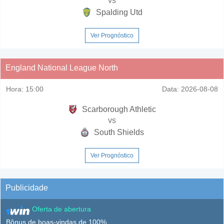
vs
Spalding Utd
Ver Prognóstico
England National League North
Hora:
15:00
Data:
2026-08-08
Scarborough Athletic
vs
South Shields
Ver Prognóstico
Publicidade
Oferta de abertura
Bônus de boas-vindas de 100%