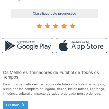
Classifique este prognóstico
Facebook
Telegram
Instagram
Quando é a partida entre AFC Telford v Kidderminster?
Os Melhores Treinadores de Futebol de Todos os
A partida entre AFC Telford v Kidderminster 06 April 2026 15:00.
Tempos
Quem é o time favorito para vencer entre AFC Telford v
Descubra os melhores treinadores de futebol de todos os tempos,
Kidderminster para o Vencedor do jogo, com a probabilidade de 47%
numa análise completa ao legado, títulos, ideias táticas, liderança,
influência cultural e impacto duradouro de cada mestre do jogo.
Será que ambas as equipas marcam no jogo AFC Telfor
Ler mais
Sim para Ambas as Equipas Marcam, com a percentagem de 61%.