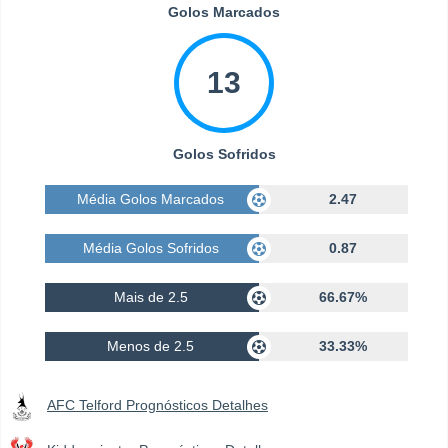
Golos Marcados
13
Golos Sofridos
Média Golos Marcados
2.47
Média Golos Sofridos
0.87
Mais de 2.5
66.67%
Menos de 2.5
33.33%
AFC Telford Prognósticos Detalhes