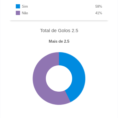
Sim
59
%
Não
41
%
Total de Golos 2.5
Mais de 2.5