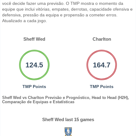
você decide fazer uma previsão. O TMP mostra o momento da
equipe que inclui vitórias, empates, derrotas, capacidade ofensiva e
defensiva, pressão da equipa e propensão a cometer erros.
Atualizado a cada jogo.
Sheff Wed
Charlton
124.5
164.7
TMP Points
TMP Points
Sheff Wed vs Charlton Previsão e Prognóstico, Head to Head (H2H),
Comparação de Equipas e Estatísticas
Sheff Wed last 15 games