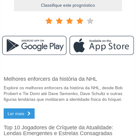
Classifique este prognóstico
Facebook
Telegram
Instagram
Quando é a partida entre Sheff Wed v Charlton?
Melhores enforcers da história da NHL
A partida entre Sheff Wed v Charlton 18 April 2026 15:00.
Explore os melhores enforcers da história da NHL, desde Bob
Quem é o time favorito para vencer entre Sheff Wed v 
Probert e Tie Domi até Dave Semenko, Dave Schultz e outras
Charlton para o Vencedor do jogo, com a probabilidade de 59%
figuras lendárias que moldaram a identidade física do hóquei.
Será que ambas as equipas marcam no jogo Sheff Wed
Ler mais
Não para Ambas as Equipas Marcam, com a percentagem de 55%.
Top 10 Jogadores de Críquete da Atualidade:
Qual é a previsão de resultado correcto para Sheff Wed
Lendas Emergentes e Estrelas Consagradas