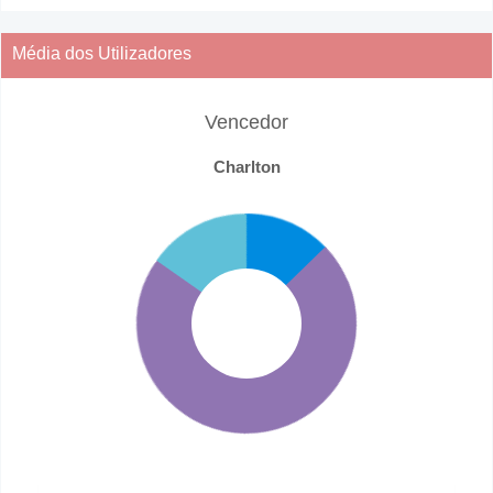
Média dos Utilizadores
Vencedor
Charlton