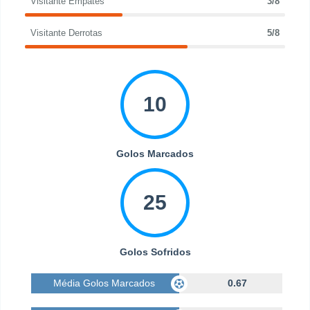
Visitante Empates
3/8
Visitante Derrotas
5/8
10
Golos Marcados
25
Golos Sofridos
Média Golos Marcados
0.67