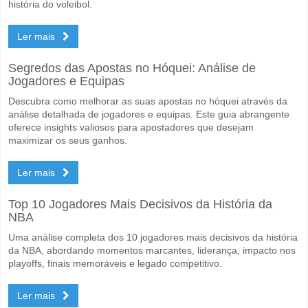
história do voleibol.
Ler mais
Segredos das Apostas no Hóquei: Análise de
Jogadores e Equipas
Descubra como melhorar as suas apostas no hóquei através da
análise detalhada de jogadores e equipas. Este guia abrangente
oferece insights valiosos para apostadores que desejam
maximizar os seus ganhos.
Ler mais
Top 10 Jogadores Mais Decisivos da História da
NBA
Uma análise completa dos 10 jogadores mais decisivos da história
da NBA, abordando momentos marcantes, liderança, impacto nos
playoffs, finais memoráveis e legado competitivo.
Ler mais