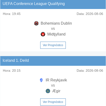
UEFA Conference League Qualifying
Hora:
19:45
Data:
2026-08-06
Bohemians Dublin
vs
Midtjylland
Ver Prognóstico
Iceland 1. Deild
Hora:
20:15
Data:
2026-08-06
IR Reykjavik
vs
Ægir
Ver Prognóstico