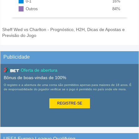
0-1
16
%
Outros
84
%
Sheff Wed vs Charlton - Prognóstico, H2H, Dicas de Apostas e
Previsão do Jogo
Publicidade
Oferta de abertura
Bônus de boas-vindas de 100%
O registro e a abertura de uma conta são permitidos apenas para maiores de 18 anos. É
de responsabilidade do jogador verificar se o jogo é permitido no país onde ele mora.
REGISTRE-SE
UEFA Europa League Qualifying