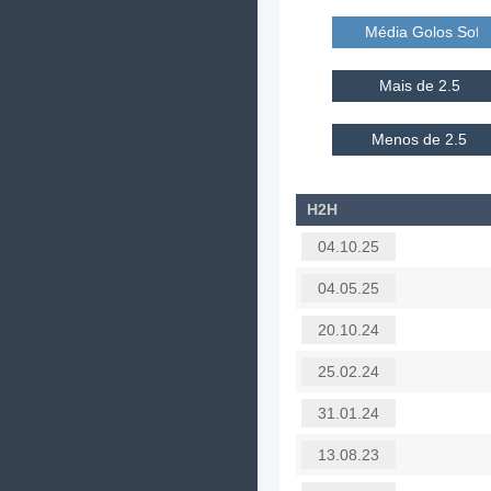
Média Golos Sofr
Mais de 2.5
Menos de 2.5
H2H
04.10.25
04.05.25
20.10.24
25.02.24
31.01.24
13.08.23