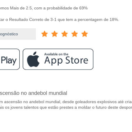
vemos Mais de 2.5, com a probabilidade de 69%
ntar o Resultado Correto de 3-1 que tem a percentagem de 18%.
rognóstico
ram
tre Liverpool v Chelsea?
ascensão no andebol mundial
 Chelsea 09 May 2026 12:30.
m ascensão no andebol mundial, desde goleadores explosivos até cri
o para vencer entre Liverpool v Chelsea?
uais os jovens talentos que estão prestes a moldar o futuro deste despor
do jogo, com a probabilidade de 54%
uipas marcam no jogo Liverpool v Chelsea?