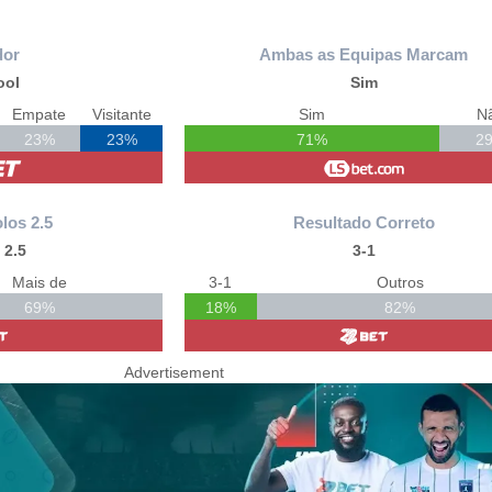
dor
Ambas as Equipas Marcam
ool
Sim
Empate
Visitante
Sim
N
23%
23%
71%
2
los 2.5
Resultado Correto
 2.5
3-1
Mais de
3-1
Outros
69%
18%
82%
Advertisement