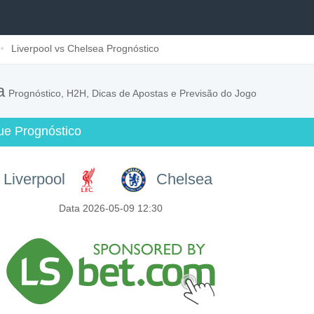
Liverpool vs Chelsea Prognóstico
ea
Prognóstico, H2H, Dicas de Apostas e Previsão do Jogo
ue Prognóstico
Liverpool
Chelsea
Data 2026-05-09 12:30