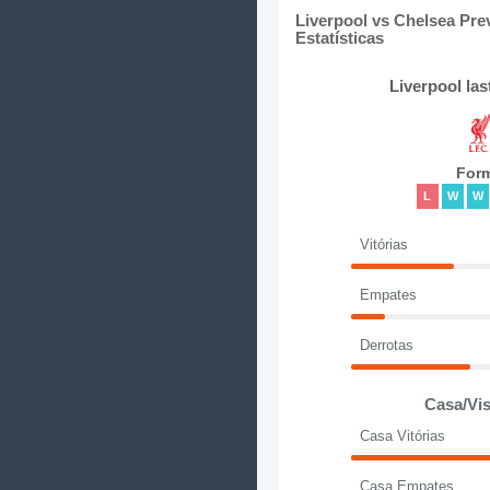
Liverpool vs Chelsea Pre
Estatísticas
Liverpool la
For
L
W
W
Vitórias
Empates
Derrotas
Casa/Vis
Casa Vitórias
Casa Empates