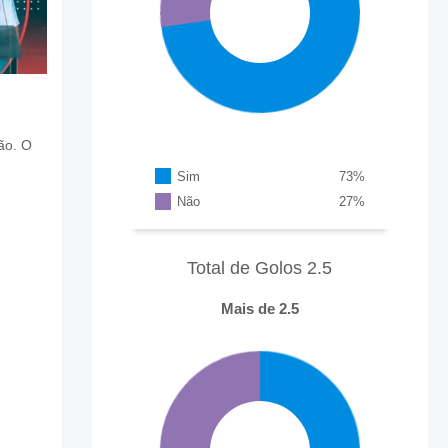
ão. O
Sim
73
%
Não
27
%
Total de Golos 2.5
Mais de 2.5