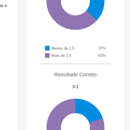
as e
Menos de 2.5
37
%
Mais de 2.5
63
%
Resultado Correto
3-1