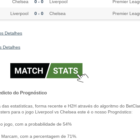
Chelsea
0 - 0
Liverpool
Premier Leag
Liverpool
0 - 0
Chelsea
Premier Leag
os Detalhes
s Detalhes
edicto do Prognóstico
das estatísticas, forma recente e H2H através do algoritmo do BetCla
sters para o jogo Liverpool vs Chelsea este é o nosso Prognóstico:
do jogo, com a probabilidade de 54%
s Marcam, com a percentagem de 71%.