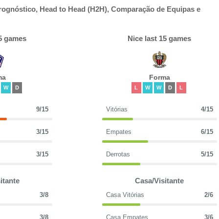
 Prognóstico, Head to Head (H2H), Comparação de Equipas e
 15 games
Nice last 15 games
ma
Forma
W
D
L
W
W
D
L
9/15
Vitórias
4/15
3/15
Empates
6/15
3/15
Derrotas
5/15
itante
Casa/Visitante
3/8
Casa Vitórias
2/6
3/8
Casa Empates
3/6