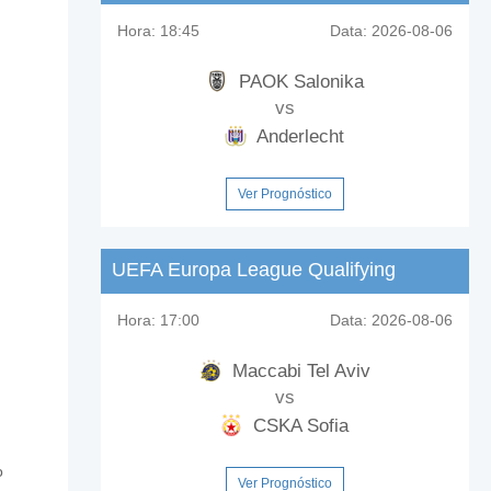
Hora:
18:45
Data:
2026-08-06
PAOK Salonika
vs
Anderlecht
Ver Prognóstico
UEFA Europa League Qualifying
Hora:
17:00
Data:
2026-08-06
Maccabi Tel Aviv
vs
CSKA Sofia
o
Ver Prognóstico