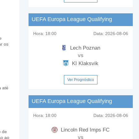
UEFA Europa League Qualifying
Hora:
18:00
Data:
2026-08-06
e
ar os
Lech Poznan
vs
KI Klaksvik
Ver Prognóstico
a até
UEFA Europa League Qualifying
Hora:
18:00
Data:
2026-08-06
Lincoln Red Imps FC
o de
vs
ão ao