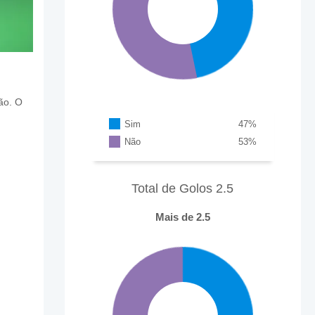
ão. O
Sim
47
%
Não
53
%
Total de Golos 2.5
Mais de 2.5