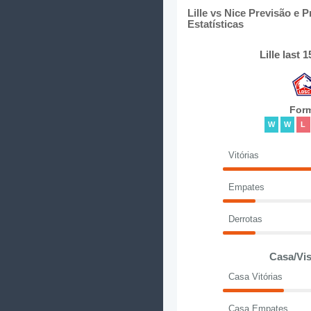
Lille vs Nice Previsão e
Estatísticas
Lille last
For
W
W
L
Vitórias
Empates
Derrotas
Casa/Vis
Casa Vitórias
Casa Empates