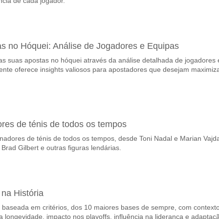
ncia de cada jogador.
go, com a probabilidade de 66%
uipas marcam no jogo Lille v Nice?
s Marcam, com a percentagem de 53%.
s no Hóquei: Análise de Jogadores e Equipas
s suas apostas no hóquei através da análise detalhada de jogadores 
esultado correcto para Lille v Nice?
ente oferece insights valiosos para apostadores que desejam maximiz
ntar o Resultado Correto de 2-1 que tem a percentagem de 16%.
res de ténis de todos os tempos
nadores de ténis de todos os tempos, desde Toni Nadal e Marian Vajd
, Brad Gilbert e outras figuras lendárias.
na História
 baseada em critérios, dos 10 maiores bases de sempre, com context
a longevidade, impacto nos playoffs, influência na liderança e adaptaç