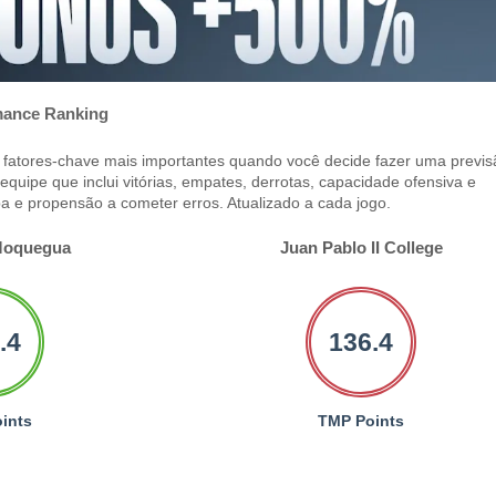
ance Ranking
fatores-chave mais importantes quando você decide fazer uma previs
uipe que inclui vitórias, empates, derrotas, capacidade ofensiva e
a e propensão a cometer erros. Atualizado a cada jogo.
Moquegua
Juan Pablo II College
.4
136.4
ints
TMP Points