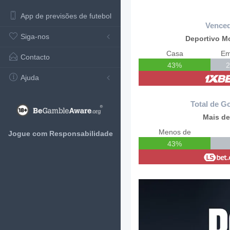
App de previsões de futebol
Vence
Siga-nos
Deportivo 
Casa
Em
Contacto
43%
Ajuda
Total de Go
Mais de
Menos de
Jogue com Responsabilidade
43%