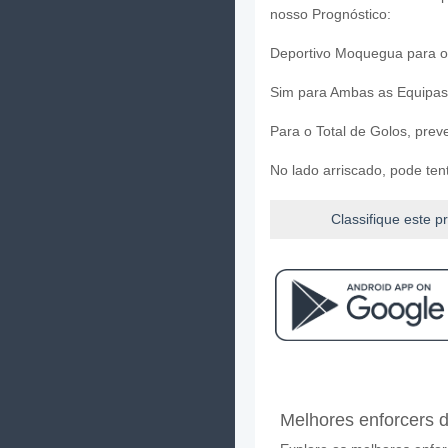
nosso Prognóstico:
Deportivo Moquegua para o
Sim para Ambas as Equipa
Para o Total de Golos, pre
No lado arriscado, pode te
Classifique este p
Facebook
Telegram
Instag
Quando é a partida en
Melhores enforcers d
A partida entre Deportivo M