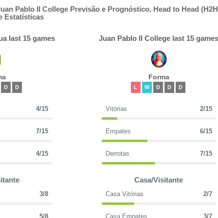
an Pablo II College Previsão e Prognóstico, Head to Head (H2H
 Estatísticas
a last 15 games
Juan Pablo II College last 15 game
ma
Forma
D
D
L
W
D
D
D
4/15
Vitórias
2/15
7/15
Empates
6/15
4/15
Derrotas
7/15
itante
Casa/Visitante
3/8
Casa Vitórias
2/7
5/8
Casa Empates
3/7