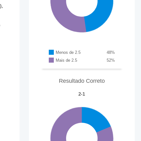
),
s
Menos de 2.5
48
%
Mais de 2.5
52
%
Resultado Correto
2-1