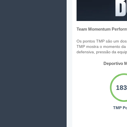
Team Momentum Perform
Os pontos TMP são um dos 
TMP mostra o momento da eq
defensiva, pressão da equip
Deportivo 
183
TMP Po