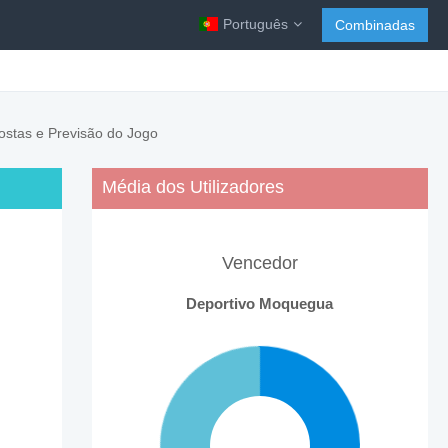
Português
Combinadas
ostas e Previsão do Jogo
Média dos Utilizadores
Vencedor
Deportivo Moquegua