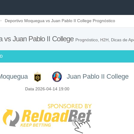
Deportivo Moquegua vs Juan Pablo II College Prognóstico
 vs Juan Pablo II College
Prognóstico, H2H, Dicas de Ap
co
 Moquegua
Juan Pablo II College
Data 2026-04-14 19:00