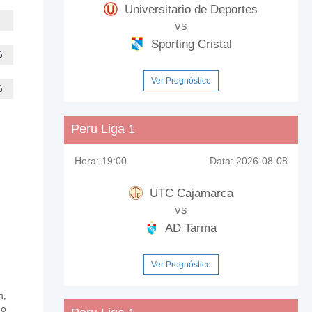
Universitario de Deportes
vs
Sporting Cristal
%
Ver Prognóstico
%
Peru Liga 1
Hora:
19:00
Data:
2026-08-08
UTC Cajamarca
vs
AD Tarma
Ver Prognóstico
n,
 o