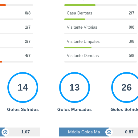
0/8
Casa Derrotas
2/7
1/7
Visitante Vitórias
0/8
2/7
Visitante Empates
3/8
4/7
Visitante Derrotas
5/8
14
13
26
Golos Sofridos
Golos Marcados
Golos Sofrid
cados
1.07
Média Golos Marcados
0.87