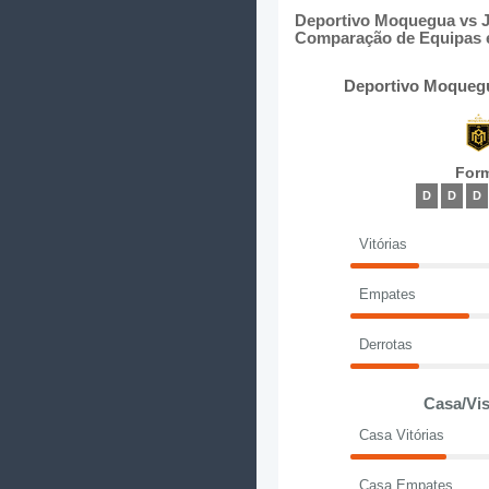
Deportivo Moquegua vs Ju
Comparação de Equipas e
Deportivo Moquegu
For
D
D
D
Vitórias
Empates
Derrotas
Casa/Vis
Casa Vitórias
Casa Empates