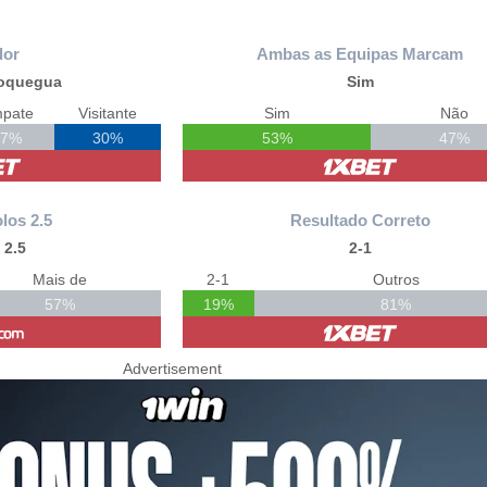
dor
Ambas as Equipas Marcam
Moquegua
Sim
pate
Visitante
Sim
Não
27%
30%
53%
47%
los 2.5
Resultado Correto
 2.5
2-1
Mais de
2-1
Outros
57%
19%
81%
Advertisement