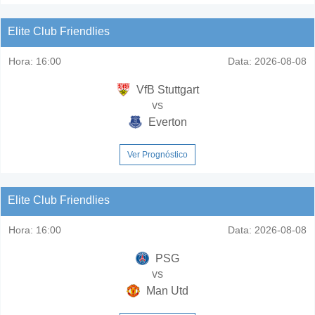
Elite Club Friendlies
Hora:
16:00
Data:
2026-08-08
VfB Stuttgart
vs
Everton
Ver Prognóstico
Elite Club Friendlies
Hora:
16:00
Data:
2026-08-08
PSG
vs
Man Utd