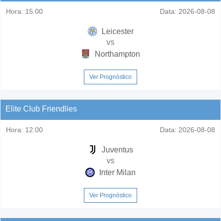
Hora:
15:00
Data:
2026-08-08
Leicester
vs
Northampton
Ver Prognóstico
Elite Club Friendlies
Hora:
12:00
Data:
2026-08-08
Juventus
vs
Inter Milan
Ver Prognóstico