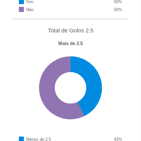
Sim
50
%
Não
50
%
Total de Golos 2.5
Mais de 2.5
Menos de 2.5
43
%