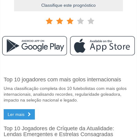
Classifique este prognóstico
Facebook
Telegram
Instagram
Quando é a partida entre Alanyaspor v Samsunspor?
Top 10 jogadores com mais golos internacionais
A partida entre Alanyaspor v Samsunspor 27 April 2026 15:00.
Uma classificação completa dos 10 futebolistas com mais golos
Quem é o time favorito para vencer entre Alanyaspor 
internacionais, analisando recordes, regularidade goleadora,
Alanyaspor para o Vencedor do jogo, com a probabilidade de 43%
impacto na seleção nacional e legado.
Será que ambas as equipas marcam no jogo Alanyasp
Ler mais
Sim para Ambas as Equipas Marcam, com a percentagem de 55%.
Top 10 Jogadores de Críquete da Atualidade:
Qual é a previsão de resultado correcto para Alanyasp
Lendas Emergentes e Estrelas Consagradas