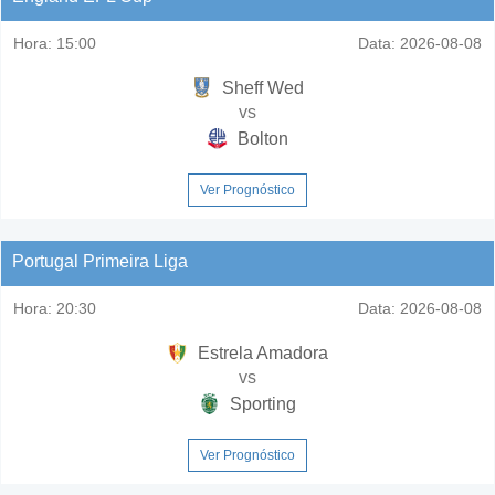
Hora:
15:00
Data:
2026-08-08
Sheff Wed
vs
Bolton
Ver Prognóstico
Portugal Primeira Liga
Hora:
20:30
Data:
2026-08-08
Estrela Amadora
vs
Sporting
Ver Prognóstico