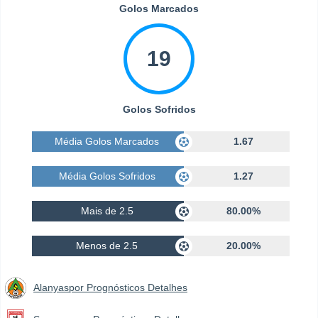
Golos Marcados
19
Golos Sofridos
Média Golos Marcados
1.67
Média Golos Sofridos
1.27
Mais de 2.5
80.00%
Menos de 2.5
20.00%
Alanyaspor Prognósticos Detalhes