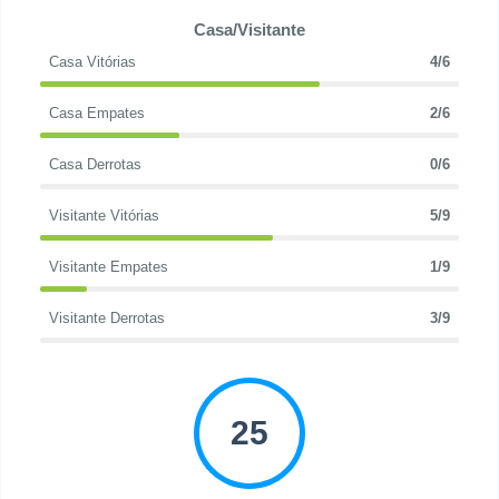
Casa/Visitante
Casa Vitórias
4/6
Casa Empates
2/6
Casa Derrotas
0/6
Visitante Vitórias
5/9
Visitante Empates
1/9
Visitante Derrotas
3/9
25