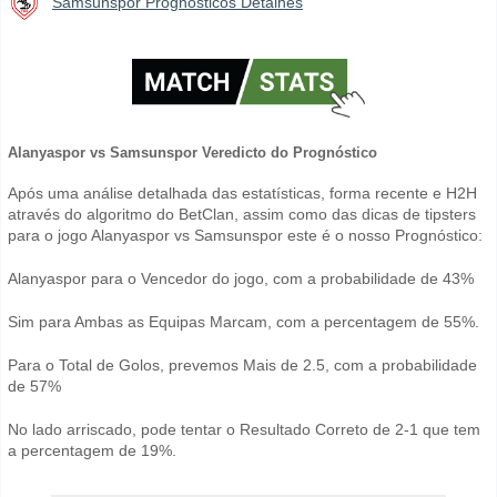
Samsunspor Prognósticos Detalhes
Alanyaspor vs Samsunspor Veredicto do Prognóstico
Após uma análise detalhada das estatísticas, forma recente e H2H
através do algoritmo do BetClan, assim como das dicas de tipsters
para o jogo Alanyaspor vs Samsunspor este é o nosso Prognóstico:
Alanyaspor para o Vencedor do jogo, com a probabilidade de 43%
Sim para Ambas as Equipas Marcam, com a percentagem de 55%.
Para o Total de Golos, prevemos Mais de 2.5, com a probabilidade
de 57%
No lado arriscado, pode tentar o Resultado Correto de 2-1 que tem
a percentagem de 19%.