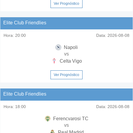
Ver Prognóstico
Elite Club Friendlies
Hora:
20:00
Data:
2026-08-08
Napoli
vs
Celta Vigo
Ver Prognóstico
Elite Club Friendlies
Hora:
18:00
Data:
2026-08-08
Ferencvarosi TC
vs
Real Madrid