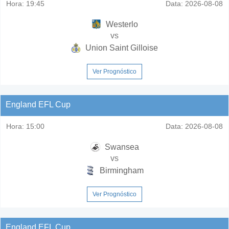
Hora:
19:45
Data:
2026-08-08
Westerlo
vs
Union Saint Gilloise
Ver Prognóstico
England EFL Cup
Hora:
15:00
Data:
2026-08-08
Swansea
vs
Birmingham
Ver Prognóstico
England EFL Cup