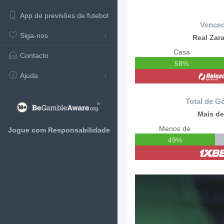
App de previsões de futebol
Vence
Siga-nos
Real Zar
Casa
Contacto
58%
Ajuda
Total de Go
Mais de
Menos de
Jogue com Responsabilidade
49%