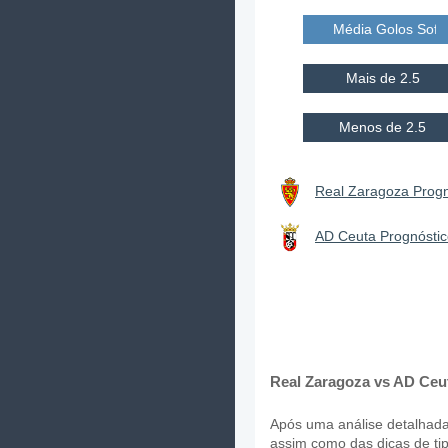
Média Golos Sofr
Mais de 2.5
Menos de 2.5
Real Zaragoza Progn
AD Ceuta Prognóstic
Real Zaragoza vs AD Ceu
Após uma análise detalhada 
assim como das dicas de tip