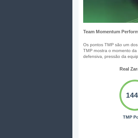
Team Momentum Perform
Os pontos TMP são um dos 
TMP mostra o momento da eq
defensiva, pressão da equip
Real Za
144
TMP Po