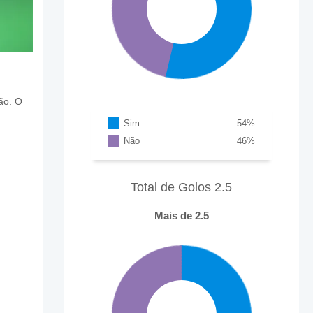
ão. O
Sim
54
%
Não
46
%
Total de Golos 2.5
Mais de 2.5