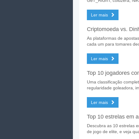
GeT_RiGhT, coldzera, NiKo
Real Zaragoza para o Vence
Ler mais
Será que ambas as eq
Sim para Ambas as Equipa
Criptomoeda vs. Dinh
As plataformas de apostas
Qual é a previsão de 
cada um para tomares deci
No lado arriscado, pode te
Ler mais
Top 10 jogadores com
Uma classificação complet
regularidade goleadora, i
Ler mais
Top 10 estrelas em 
Descubra as 10 estrelas e
de jogo de elite, e veja q