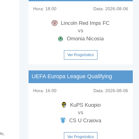
Hora:
18:00
Data:
2026-08-06
Lincoln Red Imps FC
vs
Omonia Nicosia
Ver Prognóstico
UEFA Europa League Qualifying
Hora:
16:00
Data:
2026-08-06
KuPS Kuopio
vs
CS U Craiova
Oo,
Ver Prognóstico