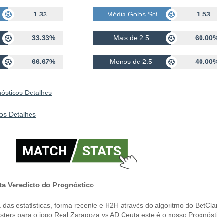
idos
1.33
Média Golos Sofridos
1.53
33.33%
Mais de 2.5
60.00
66.67%
Menos de 2.5
40.00
ósticos Detalhes
os Detalhes
ta Veredicto do Prognóstico
das estatísticas, forma recente e H2H através do algoritmo do BetCla
sters para o jogo Real Zaragoza vs AD Ceuta este é o nosso Prognóst