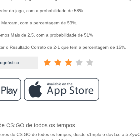
dor do jogo, com a probabilidade de 58%
s Marcam, com a percentagem de 53%.
vemos Mais de 2.5, com a probabilidade de 51%
ntar o Resultado Correto de 2-1 que tem a percentagem de 15%.
rognóstico
ram
ntre Real Zaragoza v AD Ceuta?
 de CS:GO de todos os tempos
za v AD Ceuta 18 April 2026 15:15.
dores de CS:GO de todos os tempos, desde s1mple e dev1ce até Zyw
o para vencer entre Real Zaragoza v AD Ceuta?