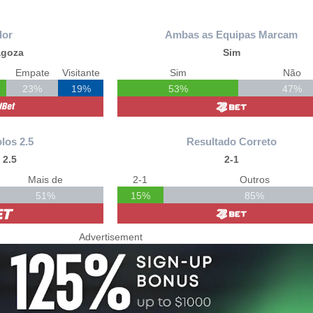
dor
Ambas as Equipas Marcam
agoza
Sim
Empate
Visitante
Sim
Não
23%
19%
53%
47%
los 2.5
Resultado Correto
 2.5
2-1
Mais de
2-1
Outros
51%
15%
85%
Advertisement