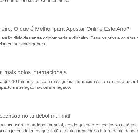
 e outras lendas de Counter-Strike.
dor do jogo, com a probabilidade de 58%
uipas marcam no jogo Real Zaragoza v AD Ceuta?
s Marcam, com a percentagem de 53%.
eiro: O que é Melhor para Apostar Online Este Ano?
 estão divididas entre criptomoeda e dinheiro. Pesa os prós e contras 
resultado correcto para Real Zaragoza v AD Ceuta?
sões mais inteligentes.
ntar o Resultado Correto de 2-1 que tem a percentagem de 15%.
 mais golos internacionais
a dos 10 futebolistas com mais golos internacionais, analisando record
mpacto na seleção nacional e legado.
ascensão no andebol mundial
m ascensão no andebol mundial, desde goleadores explosivos até cri
uais os jovens talentos que estão prestes a moldar o futuro deste despor