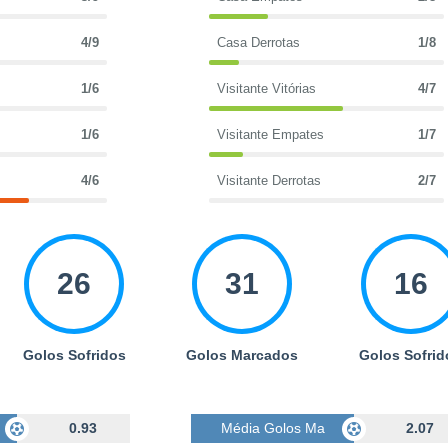
4/9
Casa Derrotas
1/8
1/6
Visitante Vitórias
4/7
1/6
Visitante Empates
1/7
4/6
Visitante Derrotas
2/7
26
31
16
Golos Sofridos
Golos Marcados
Golos Sofrid
cados
0.93
Média Golos Marcados
2.07