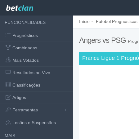
Início
Futebol Prognósticos
FUNCIONALIDADES
Prognósticos
Angers vs PSG
Progn
Combinadas
France Ligue 1 Prognó
Mais Votados
Resultados ao Vivo
Classificações
Artigos
Ferramentas
Lesões e Suspensões
MAIS