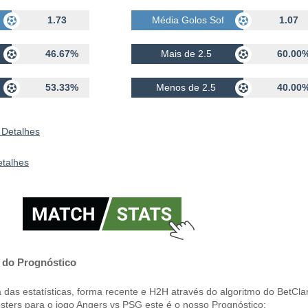
idos
1.73
Média Golos Sofridos
1.07
46.67%
Mais de 2.5
60.00
53.33%
Menos de 2.5
40.00
 Detalhes
talhes
 do Prognóstico
das estatísticas, forma recente e H2H através do algoritmo do BetCla
sters para o jogo Angers vs PSG este é o nosso Prognóstico: