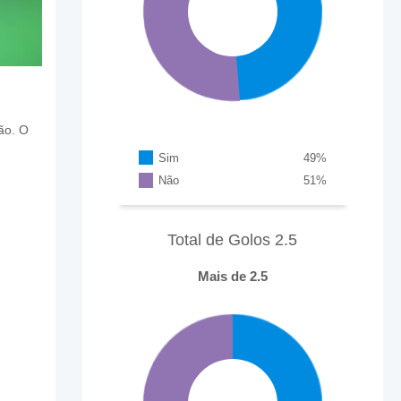
ão. O
Sim
49
%
Não
51
%
Total de Golos 2.5
Mais de 2.5