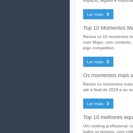
impacto, legado e importâ
PSG para o Vencedor do jo
Ler mais
Será que ambas as e
Não para Ambas as Equipa
Top 10 Momentos Mai
Reviva os 10 momentos mai
Qual é a previsão de 
num Major, com contexto, 
No lado arriscado, pode te
jogo competitivo.
Ler mais
Os momentos mais ic
Revive os momentos mais i
até à final de 2019 e ao 
Ler mais
Top 10 melhores equ
Um ranking profissional, 
todos os tempos, com crité