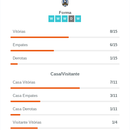
Forma
W
W
W
D
W
Vitórias
8/15
Empates
6/15
Derrotas
1/15
Casa/Visitante
Casa Vitórias
7/11
Casa Empates
3/11
Casa Derrotas
1/11
Visitante Vitórias
1/4