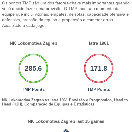
Os pontos TMP são um dos fatores-chave mais importantes quando
você decide fazer uma previsão. O TMP mostra o momento da
equipe que inclui vitórias, empates, derrotas, capacidade ofensiva e
defensiva, pressão da equipa e propensão a cometer erros.
Atualizado a cada jogo.
NK Lokomotiva Zagreb
Istra 1961
285.6
171.8
TMP Points
TMP Points
NK Lokomotiva Zagreb vs Istra 1961 Previsão e Prognóstico, Head to
Head (H2H), Comparação de Equipas e Estatísticas
NK Lokomotiva Zagreb last 15 games