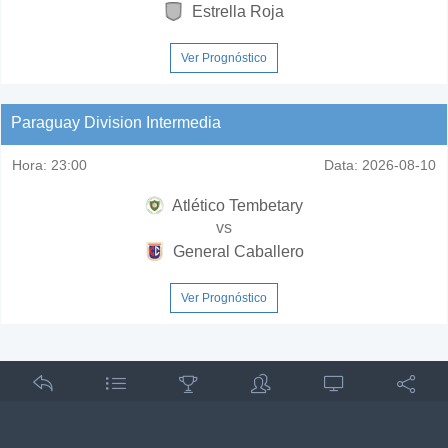
Estrella Roja
Ver Prognóstico
Paraguay Division Intermedia
Hora:
23:00
Data:
2026-08-10
Atlético Tembetary
vs
General Caballero
Ver Prognóstico