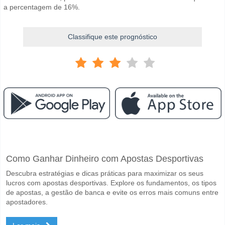
a percentagem de 16%.
Classifique este prognóstico
Facebook
Telegram
Instagram
Quando é a partida entre NK Lokomotiva Zagreb v Istr
Como Ganhar Dinheiro com Apostas Desportivas
A partida entre NK Lokomotiva Zagreb v Istra 1961 11 April 2026 15:00
Descubra estratégias e dicas práticas para maximizar os seus
Quem é o time favorito para vencer entre NK Lokomotiv
lucros com apostas desportivas. Explore os fundamentos, os tipos
NK Lokomotiva Zagreb para o Vencedor do jogo, com a probabilidad
de apostas, a gestão de banca e evite os erros mais comuns entre
apostadores.
Será que ambas as equipas marcam no jogo NK Lokomo