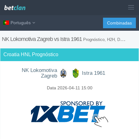
Português
Combinadas
NK Lokomotiva Zagreb vs Istra 1961
Prognóstico, H2H, Dicas de Apostas e Previsão do Jogo
Croatia HNL Prognóstico
NK Lokomotiva
Istra 1961
Zagreb
Data 2026-04-11 15:00