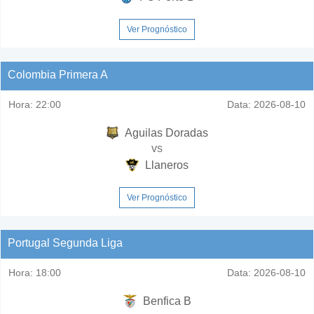
Ver Prognóstico
Colombia Primera A
Hora:
22:00
Data:
2026-08-10
Aguilas Doradas
vs
Llaneros
Ver Prognóstico
Portugal Segunda Liga
Hora:
18:00
Data:
2026-08-10
Benfica B