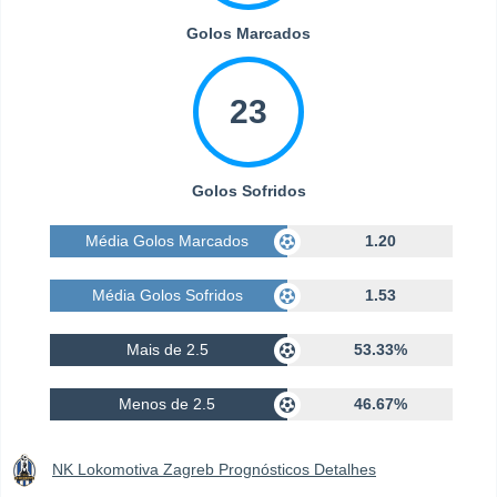
Golos Marcados
23
Golos Sofridos
Média Golos Marcados
1.20
Média Golos Sofridos
1.53
Mais de 2.5
53.33%
Menos de 2.5
46.67%
NK Lokomotiva Zagreb Prognósticos Detalhes