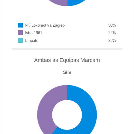
NK Lokomotiva Zagreb
50
%
Istra 1961
22
%
Empate
28
%
Ambas as Equipas Marcam
Sim