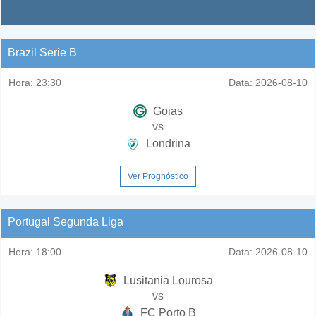
Brazil Serie B
Hora:
23:30
Data:
2026-08-10
Goias
vs
Londrina
Ver Prognóstico
Portugal Segunda Liga
Hora:
18:00
Data:
2026-08-10
Lusitania Lourosa
vs
FC Porto B