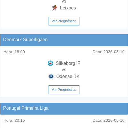
vs
Leixoes
Ver Prognóstico
Denmark Superligaen
Hora:
18:00
Data:
2026-08-10
Silkeborg IF
vs
Odense BK
Ver Prognóstico
Portugal Primeira Liga
Hora:
20:15
Data:
2026-08-10