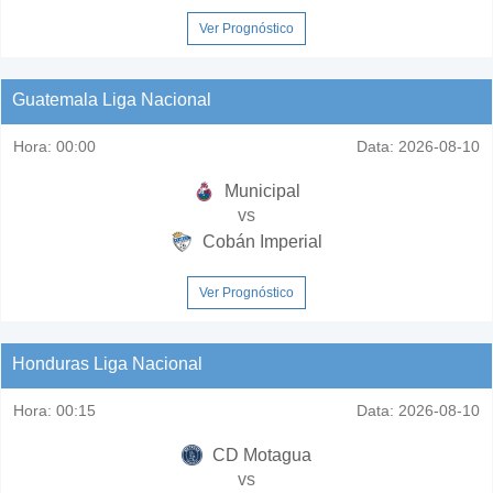
Ver Prognóstico
Guatemala Liga Nacional
Hora:
00:00
Data:
2026-08-10
Municipal
vs
Cobán Imperial
Ver Prognóstico
Honduras Liga Nacional
Hora:
00:15
Data:
2026-08-10
CD Motagua
vs