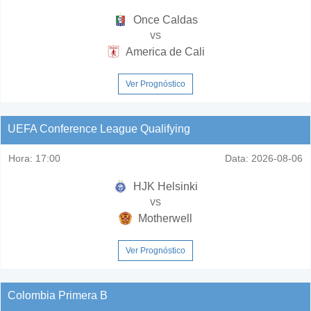
Once Caldas
vs
America de Cali
Ver Prognóstico
UEFA Conference League Qualifying
Hora:
17:00
Data:
2026-08-06
HJK Helsinki
vs
Motherwell
Ver Prognóstico
Colombia Primera B