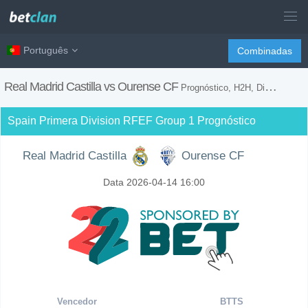
Português
Combinadas
Real Madrid Castilla vs Ourense CF
Prognóstico, H2H, Dicas de Apostas e Previsão do Jogo
Spain Primera Division RFEF Group 1 Prognóstico
Real Madrid Castilla
Ourense CF
Data 2026-04-14 16:00
Vencedor
BTTS