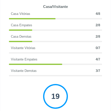
Casa/Visitante
Casa Vitórias
4/8
Casa Empates
2/8
Casa Derrotas
2/8
Visitante Vitórias
0/7
Visitante Empates
4/7
Visitante Derrotas
3/7
19