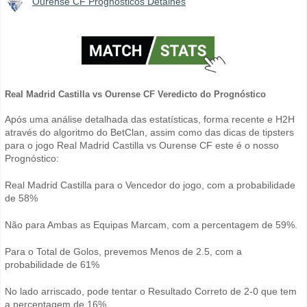
Ourense CF Prognósticos Detalhes
Real Madrid Castilla vs Ourense CF Veredicto do Prognóstico
Após uma análise detalhada das estatísticas, forma recente e H2H
através do algoritmo do BetClan, assim como das dicas de tipsters
para o jogo Real Madrid Castilla vs Ourense CF este é o nosso
Prognóstico:
Real Madrid Castilla para o Vencedor do jogo, com a probabilidade
de 58%
Não para Ambas as Equipas Marcam, com a percentagem de 59%.
Para o Total de Golos, prevemos Menos de 2.5, com a
probabilidade de 61%
No lado arriscado, pode tentar o Resultado Correto de 2-0 que tem
a percentagem de 16%.