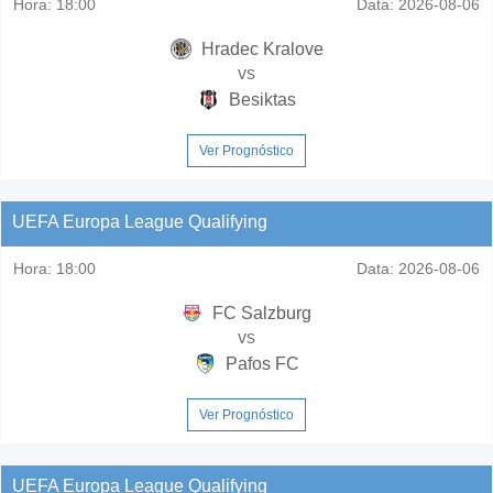
Hora:
18:00
Data:
2026-08-06
Hradec Kralove
vs
Besiktas
Ver Prognóstico
UEFA Europa League Qualifying
Hora:
18:00
Data:
2026-08-06
FC Salzburg
vs
Pafos FC
Ver Prognóstico
UEFA Europa League Qualifying