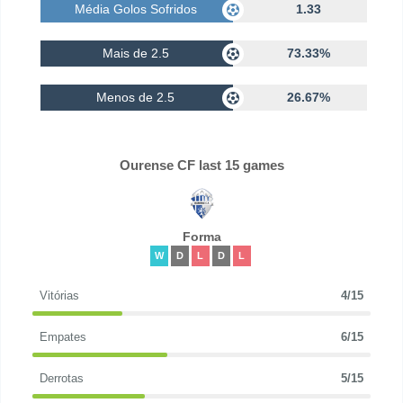
Média Golos Sofridos
1.33
Mais de 2.5
73.33%
Menos de 2.5
26.67%
Ourense CF last 15 games
Forma
W
D
L
D
L
Vitórias
4/15
Empates
6/15
Derrotas
5/15