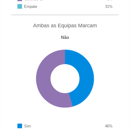
Empate
31
%
Ambas as Equipas Marcam
Não
Sim
46
%