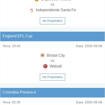
vs
Independiente Santa Fe
Ver Prognóstico
England EFL Cup
Hora:
19:45
Data:
2026-08-06
Bristol City
vs
Walsall
Ver Prognóstico
Colombia Primera A
Hora:
02:30
Data:
2026-08-06