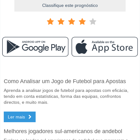
Classifique este prognóstico
Facebook
Telegram
Instagram
Quando é a partida entre Stirling v Elgin?
Como Analisar um Jogo de Futebol para Apostas
A partida entre Stirling v Elgin 18 April 2026 15:00.
Aprenda a analisar jogos de futebol para apostas com eficácia,
Quem é o time favorito para vencer entre Stirling v Elgi
tendo em conta estatísticas, forma das equipas, confrontos
Elgin para o Vencedor do jogo, com a probabilidade de 60%
directos, e muito mais.
Será que ambas as equipas marcam no jogo Stirling v E
Ler mais
Sim para Ambas as Equipas Marcam, com a percentagem de 59%.
Melhores jogadores sul-americanos de andebol
Qual é a previsão de resultado correcto para Stirling v E