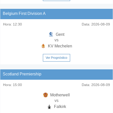
Belgium First Division A
Hora:
12:30
Data:
2026-08-09
Gent
vs
KV Mechelen
Ver Prognóstico
Scotland Premiership
Hora:
15:00
Data:
2026-08-09
Motherwell
vs
Falkirk