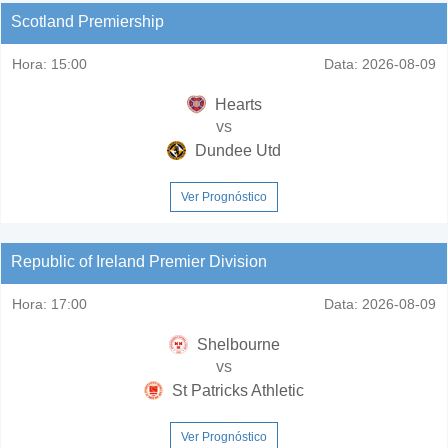
Scotland Premiership
Hora:
15:00
Data:
2026-08-09
Hearts
vs
Dundee Utd
Ver Prognóstico
Republic of Ireland Premier Division
Hora:
17:00
Data:
2026-08-09
Shelbourne
vs
St Patricks Athletic
Ver Prognóstico