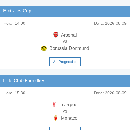
Emirates Cup
Hora:
14:00
Data:
2026-08-09
Arsenal
vs
Borussia Dortmund
Ver Prognóstico
Elite Club Friendlies
Hora:
15:30
Data:
2026-08-09
Liverpool
vs
Monaco