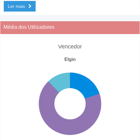
Ler mais
Média dos Utilizadores
Vencedor
Elgin