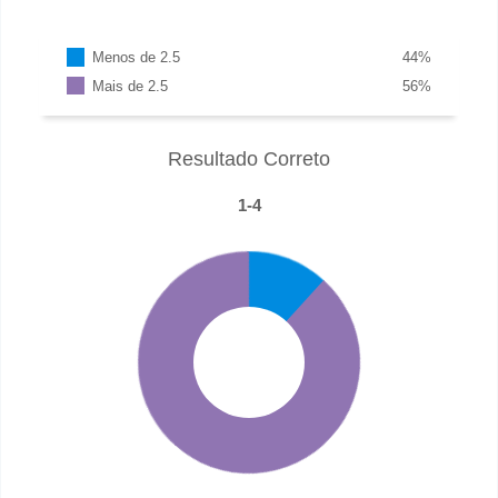
Menos de 2.5
44
%
Mais de 2.5
56
%
Resultado Correto
1-4