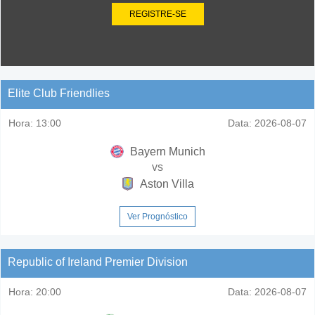
REGISTRE-SE
Elite Club Friendlies
Hora:
13:00
Data:
2026-08-07
Bayern Munich
vs
Aston Villa
Ver Prognóstico
Republic of Ireland Premier Division
Hora:
20:00
Data:
2026-08-07