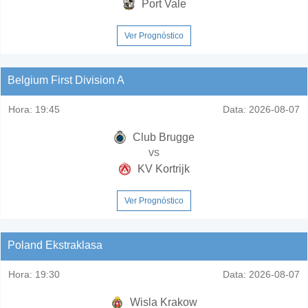
Port Vale
Ver Prognóstico
Belgium First Division A
Hora:
19:45
Data:
2026-08-07
Club Brugge
vs
KV Kortrijk
Ver Prognóstico
Poland Ekstraklasa
Hora:
19:30
Data:
2026-08-07
Wisla Krakow