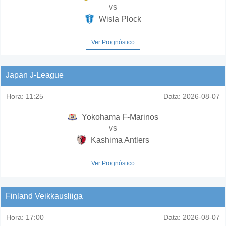
vs
Wisla Plock
Ver Prognóstico
Japan J-League
Hora:
11:25
Data:
2026-08-07
Yokohama F-Marinos
vs
Kashima Antlers
Ver Prognóstico
Finland Veikkausliiga
Hora:
17:00
Data:
2026-08-07