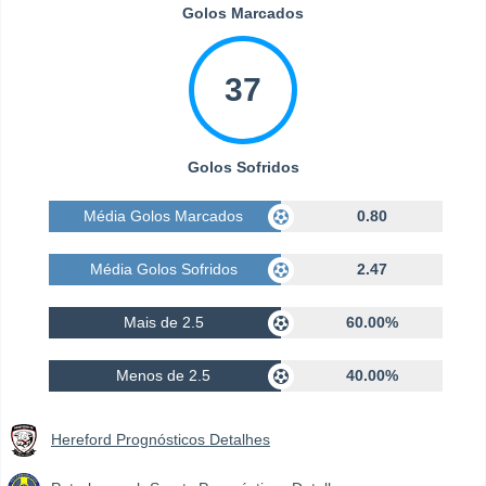
Golos Marcados
37
Golos Sofridos
Média Golos Marcados
0.80
Média Golos Sofridos
2.47
Mais de 2.5
60.00%
Menos de 2.5
40.00%
Hereford Prognósticos Detalhes