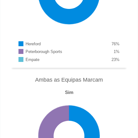
Hereford
76
%
Peterborough Sports
1
%
Empate
23
%
Ambas as Equipas Marcam
Sim