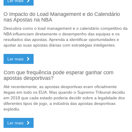
Ler mais
Qual é a previsão de resultado correcto para Hereford 
No lado arriscado, pode tentar o Resultado Correto de 4-1 que tem 
O Impacto do Load Management e do Calendário
nas Apostas na NBA
Descubra como o load management e o calendário competitivo da
NBA influenciam diretamente o desempenho das equipas e os
resultados das apostas. Aprenda a identificar oportunidades e
ajustar as suas apostas diárias com estratégias inteligentes.
Ler mais
Com que frequência pode esperar ganhar com
apostas desportivas?
Até recentemente, as apostas desportivas eram oficialmente
ilegais em todo os EUA. Mas quando o Supremo Tribunal decidiu
em 2018 que cada estado poderia decidir sobre a legalidade dos
diferentes tipos de jogo, a indústria das apostas desportivas
explodiu.
Ler mais