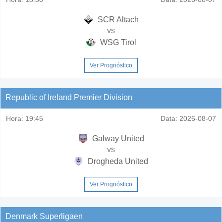
SCR Altach
vs
WSG Tirol
Ver Prognóstico
Republic of Ireland Premier Division
Hora:
19:45
Data:
2026-08-07
Galway United
vs
Drogheda United
Ver Prognóstico
Denmark Superligaen