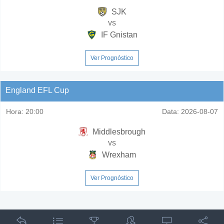
SJK
vs
IF Gnistan
Ver Prognóstico
England EFL Cup
Hora:
20:00
Data:
2026-08-07
Middlesbrough
vs
Wrexham
Ver Prognóstico