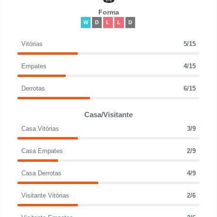
Forma
W
D
L
L
D
Vitórias
5/15
Empates
4/15
Derrotas
6/15
Casa/Visitante
Casa Vitórias
3/9
Casa Empates
2/9
Casa Derrotas
4/9
Visitante Vitórias
2/6