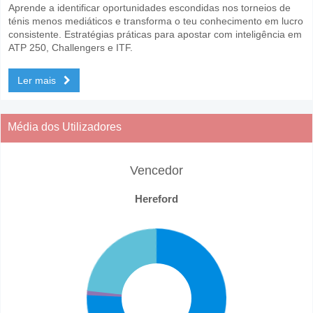
Aprende a identificar oportunidades escondidas nos torneios de
ténis menos mediáticos e transforma o teu conhecimento em lucro
consistente. Estratégias práticas para apostar com inteligência em
ATP 250, Challengers e ITF.
Ler mais
Média dos Utilizadores
Vencedor
Hereford