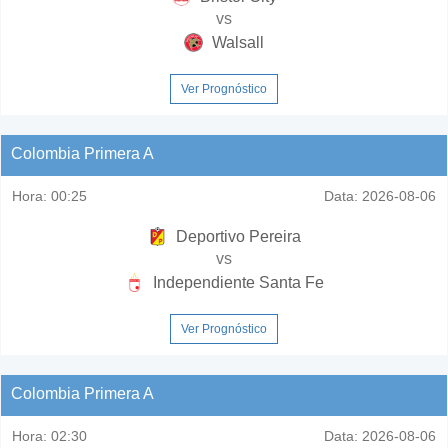
vs
Walsall
Ver Prognóstico
Colombia Primera A
Hora:
00:25
Data:
2026-08-06
Deportivo Pereira
vs
Independiente Santa Fe
Ver Prognóstico
Colombia Primera A
Hora:
02:30
Data:
2026-08-06