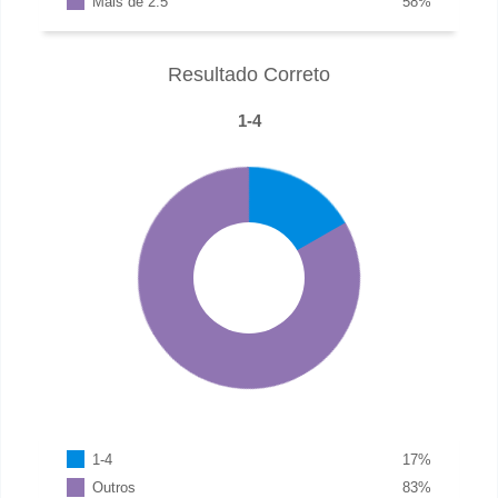
Mais de 2.5
58
%
Resultado Correto
1-4
1-4
17
%
Outros
83
%