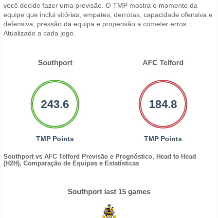
você decide fazer uma previsão. O TMP mostra o momento da
equipe que inclui vitórias, empates, derrotas, capacidade ofensiva e
defensiva, pressão da equipa e propensão a cometer erros.
Atualizado a cada jogo.
Southport
AFC Telford
243.6
184.8
TMP Points
TMP Points
Southport vs AFC Telford Previsão e Prognóstico, Head to Head
(H2H), Comparação de Equipas e Estatísticas
Southport last 15 games