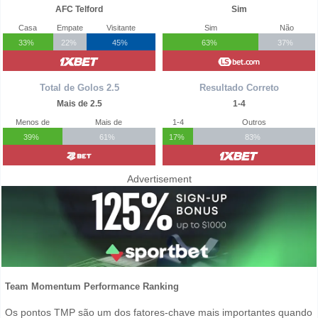
AFC Telford
Sim
Casa
Empate
Visitante
Sim
Não
33%
22%
45%
63%
37%
Total de Golos 2.5
Resultado Correto
Mais de 2.5
1-4
Menos de
Mais de
1-4
Outros
39%
61%
17%
83%
Advertisement
Team Momentum Performance Ranking
Os pontos TMP são um dos fatores-chave mais importantes quando