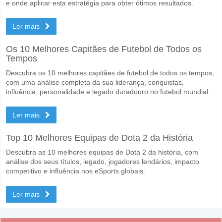
e onde aplicar esta estratégia para obter ótimos resultados.
Ler mais
Os 10 Melhores Capitães de Futebol de Todos os
Tempos
Descubra os 10 melhores capitães de futebol de todos os tempos,
com uma análise completa da sua liderança, conquistas,
influência, personalidade e legado duradouro no futebol mundial.
Ler mais
Top 10 Melhores Equipas de Dota 2 da História
Descubra as 10 melhores equipas de Dota 2 da história, com
análise dos seus títulos, legado, jogadores lendários, impacto
competitivo e influência nos eSports globais.
Ler mais