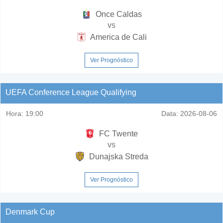
Once Caldas
vs
America de Cali
Ver Prognóstico
UEFA Conference League Qualifying
Hora:
19:00
Data:
2026-08-06
FC Twente
vs
Dunajska Streda
Ver Prognóstico
Denmark Cup