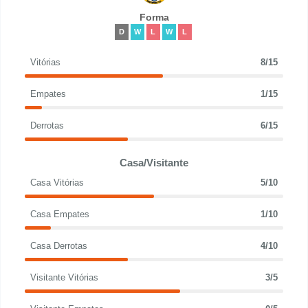
Forma
D
W
L
W
L
Vitórias
8/15
Empates
1/15
Derrotas
6/15
Casa/Visitante
Casa Vitórias
5/10
Casa Empates
1/10
Casa Derrotas
4/10
Visitante Vitórias
3/5