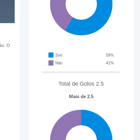
ão. O
Sim
59
%
Não
41
%
Total de Golos 2.5
Mais de 2.5