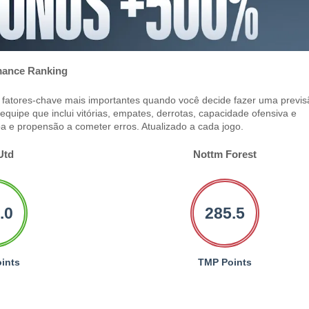
ance Ranking
fatores-chave mais importantes quando você decide fazer uma previs
uipe que inclui vitórias, empates, derrotas, capacidade ofensiva e
a e propensão a cometer erros. Atualizado a cada jogo.
Utd
Nottm Forest
.0
285.5
ints
TMP Points