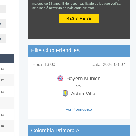
maiores de 18 anos. É de responsabilidade do jogador verificar
se o jogo é permitido no país onde ele mora.
REGISTRE-SE
%
%
Elite Club Friendlies
Hora:
13:00
Data:
2026-08-07
ue
Bayern Munich
ue
vs
ue
Aston Villa
Ver Prognóstico
ue
ue
Colombia Primera A