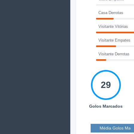
Casa Derrotas
Visitante Vitórias
Visitante Empates
Visitante Derrotas
29
Golos Marcados
Média Golos Mar