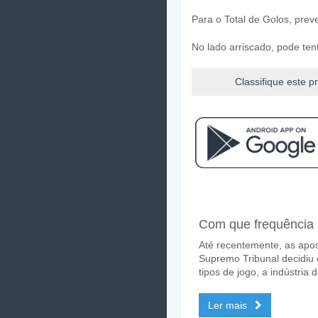
Para o Total de Golos, pre
No lado arriscado, pode te
Classifique este p
Facebook
Telegram
Instag
Quando é a partida en
Com que frequência 
A partida entre Man Utd v 
Até recentemente, as apos
Quem é o time favorit
Supremo Tribunal decidiu 
Man Utd para o Vencedor do
tipos de jogo, a indústria
Será que ambas as eq
Ler mais