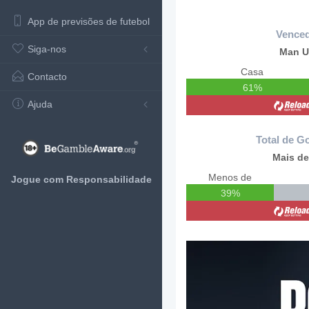
App de previsões de futebol
Vence
Siga-nos
Man U
Casa
Contacto
61%
Ajuda
Total de Go
Mais de
Menos de
Jogue com Responsabilidade
39%