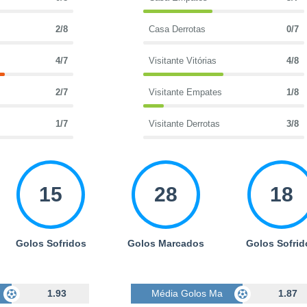
2/8
Casa Derrotas
0/7
4/7
Visitante Vitórias
4/8
2/7
Visitante Empates
1/8
1/7
Visitante Derrotas
3/8
15
28
18
Golos Sofridos
Golos Marcados
Golos Sofrid
cados
1.93
Média Golos Marcados
1.87