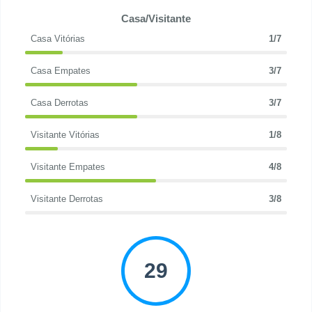
Casa/Visitante
Casa Vitórias
1/7
Casa Empates
3/7
Casa Derrotas
3/7
Visitante Vitórias
1/8
Visitante Empates
4/8
Visitante Derrotas
3/8
29