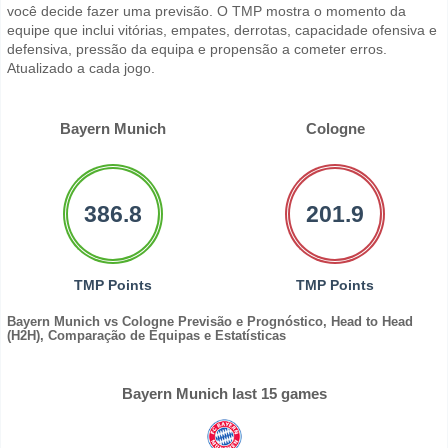
você decide fazer uma previsão. O TMP mostra o momento da
equipe que inclui vitórias, empates, derrotas, capacidade ofensiva e
defensiva, pressão da equipa e propensão a cometer erros.
Atualizado a cada jogo.
Bayern Munich
Cologne
386.8
201.9
TMP Points
TMP Points
Bayern Munich vs Cologne Previsão e Prognóstico, Head to Head
(H2H), Comparação de Equipas e Estatísticas
Bayern Munich last 15 games