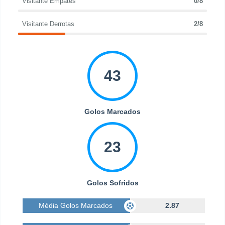
Visitante Empates
0/8
Visitante Derrotas
2/8
43
Golos Marcados
23
Golos Sofridos
Média Golos Marcados
2.87