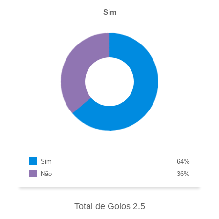
Sim
Sim
64
%
Não
36
%
Total de Golos 2.5