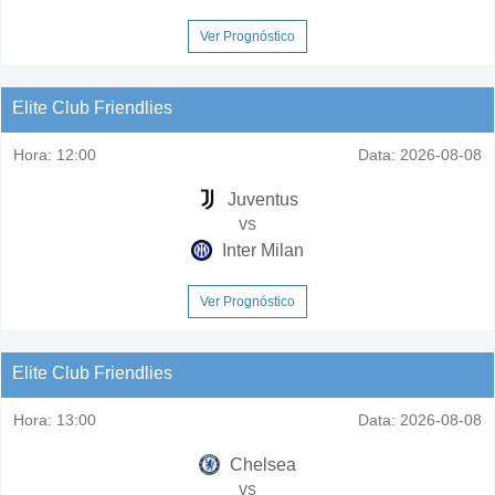
Ver Prognóstico
Elite Club Friendlies
Hora:
12:00
Data:
2026-08-08
Juventus
vs
Inter Milan
Ver Prognóstico
Elite Club Friendlies
Hora:
13:00
Data:
2026-08-08
Chelsea
vs