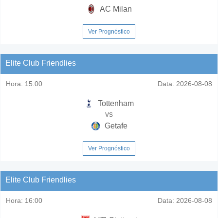
AC Milan
Ver Prognóstico
Elite Club Friendlies
Hora:
15:00
Data:
2026-08-08
Tottenham
vs
Getafe
Ver Prognóstico
Elite Club Friendlies
Hora:
16:00
Data:
2026-08-08