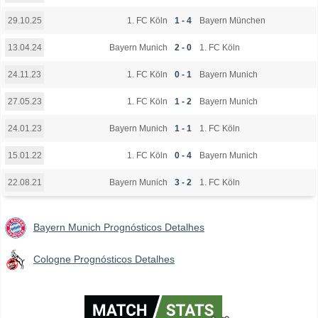
1. FC Köln
1 - 4
Bayern München
29.10.25
Bayern Munich
2 - 0
1. FC Köln
13.04.24
1. FC Köln
0 - 1
Bayern Munich
24.11.23
1. FC Köln
1 - 2
Bayern Munich
27.05.23
Bayern Munich
1 - 1
1. FC Köln
24.01.23
1. FC Köln
0 - 4
Bayern Munich
15.01.22
Bayern Munich
3 - 2
1. FC Köln
22.08.21
Bayern Munich Prognósticos Detalhes
Cologne Prognósticos Detalhes