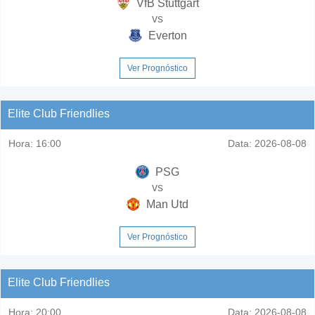
VfB Stuttgart
vs
Everton
Ver Prognóstico
Elite Club Friendlies
Hora:
16:00
Data:
2026-08-08
PSG
vs
Man Utd
Ver Prognóstico
Elite Club Friendlies
Hora:
20:00
Data:
2026-08-08