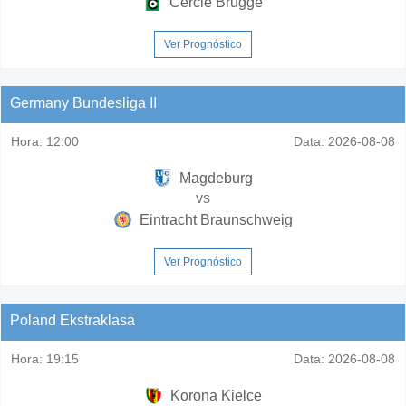
Cercle Brugge
Ver Prognóstico
Germany Bundesliga II
Hora:
12:00
Data:
2026-08-08
Magdeburg
vs
Eintracht Braunschweig
Ver Prognóstico
Poland Ekstraklasa
Hora:
19:15
Data:
2026-08-08
Korona Kielce