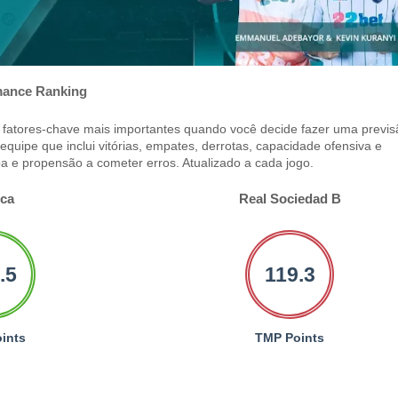
ance Ranking
fatores-chave mais importantes quando você decide fazer uma previs
uipe que inclui vitórias, empates, derrotas, capacidade ofensiva e
a e propensão a cometer erros. Atualizado a cada jogo.
ca
Real Sociedad B
.5
119.3
ints
TMP Points