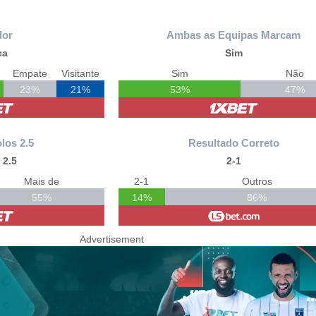
dor
Ambas as Equipas Marcam
ca
Sim
Empate
Visitante
Sim
Não
23%
21%
53%
47%
los 2.5
Resultado Correto
 2.5
2-1
Mais de
2-1
Outros
55%
14%
86%
Advertisement