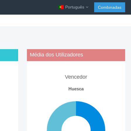
Português
Combinadas
Média dos Utilizadores
Vencedor
Huesca