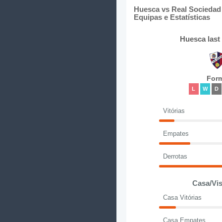
Huesca vs Real Sociedad
Equipas e Estatísticas
Huesca last
For
L
W
D
Vitórias
Empates
Derrotas
Casa/Vis
Casa Vitórias
Casa Empates