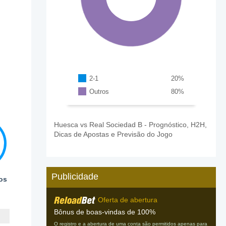
2-1
20
%
Outros
80
%
Huesca vs Real Sociedad B - Prognóstico, H2H,
Dicas de Apostas e Previsão do Jogo
Publicidade
os
Oferta de abertura
Bônus de boas-vindas de 100%
O registro e a abertura de uma conta são permitidos apenas para