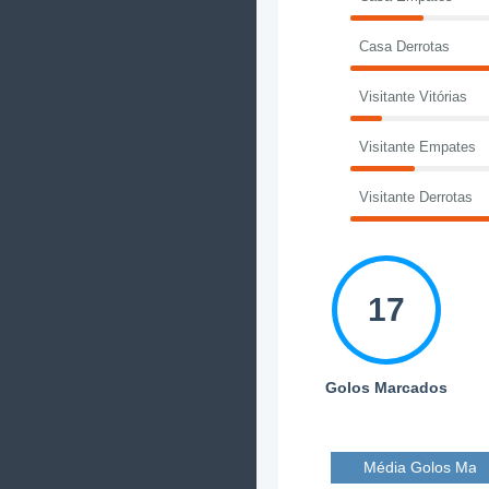
Casa Derrotas
Visitante Vitórias
Visitante Empates
Visitante Derrotas
17
Golos Marcados
Média Golos Mar