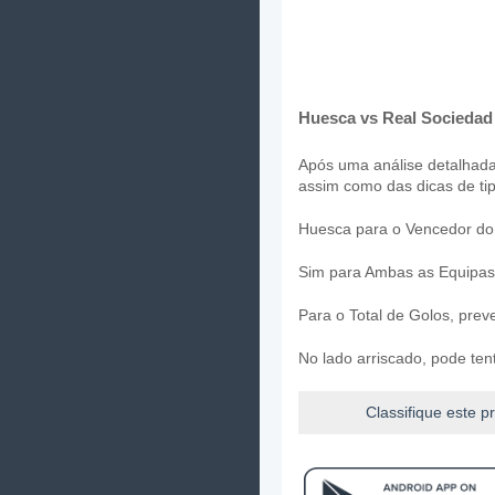
Huesca vs Real Sociedad
Após uma análise detalhada 
assim como das dicas de tip
Huesca para o Vencedor do 
Sim para Ambas as Equipa
Para o Total de Golos, pre
No lado arriscado, pode te
Classifique este p