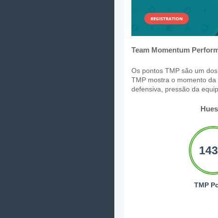
Team Momentum Perform
Os pontos TMP são um dos 
TMP mostra o momento da eq
defensiva, pressão da equip
Hues
143
TMP Po