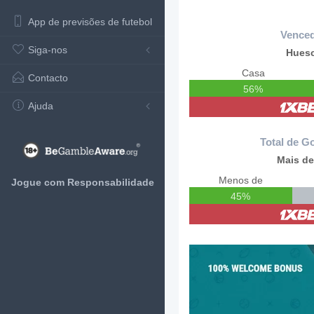
App de previsões de futebol
Vence
Siga-nos
Hues
Casa
Contacto
56%
Ajuda
Total de Go
Mais de
Menos de
Jogue com Responsabilidade
45%