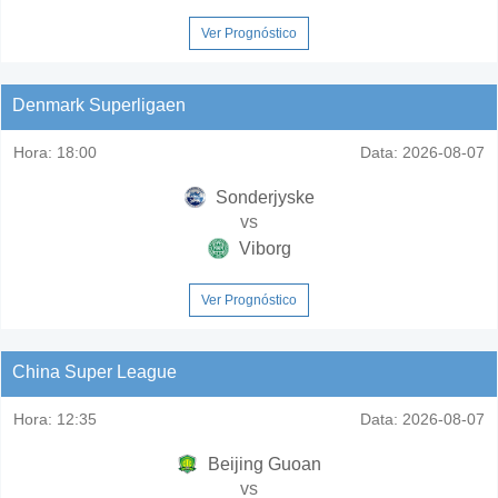
Ver Prognóstico
Denmark Superligaen
Hora:
18:00
Data:
2026-08-07
Sonderjyske
vs
Viborg
Ver Prognóstico
China Super League
Hora:
12:35
Data:
2026-08-07
Beijing Guoan
vs