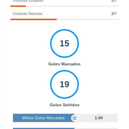
Visitante Empates
1/7
Visitante Derrotas
3/7
15
Golos Marcados
19
Golos Sofridos
Média Golos Marcados
1.00