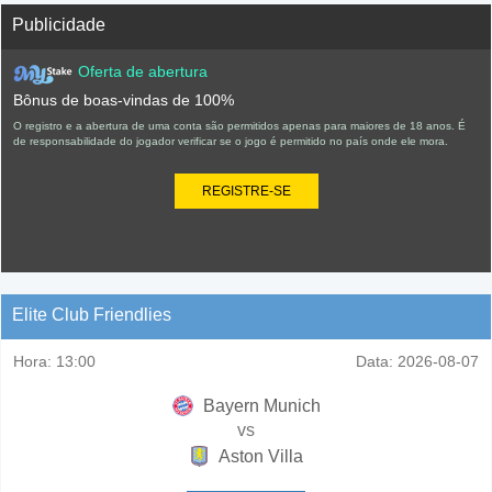
Publicidade
Oferta de abertura
Bônus de boas-vindas de 100%
O registro e a abertura de uma conta são permitidos apenas para maiores de 18 anos. É
de responsabilidade do jogador verificar se o jogo é permitido no país onde ele mora.
REGISTRE-SE
Elite Club Friendlies
Hora:
13:00
Data:
2026-08-07
Bayern Munich
vs
Aston Villa