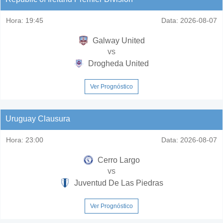
Hora:
19:45
Data:
2026-08-07
Galway United
vs
Drogheda United
Ver Prognóstico
Uruguay Clausura
Hora:
23:00
Data:
2026-08-07
Cerro Largo
vs
Juventud De Las Piedras
Ver Prognóstico