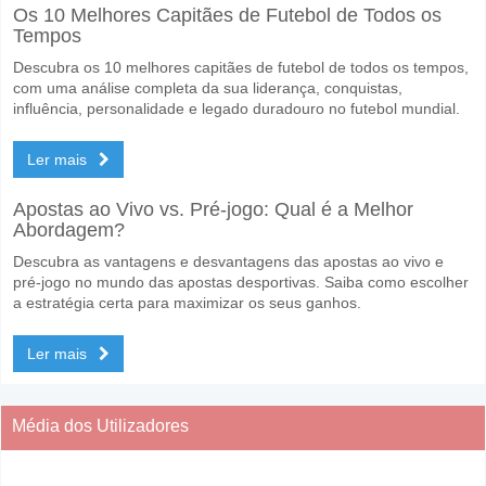
Os 10 Melhores Capitães de Futebol de Todos os
Tempos
Descubra os 10 melhores capitães de futebol de todos os tempos,
com uma análise completa da sua liderança, conquistas,
influência, personalidade e legado duradouro no futebol mundial.
Ler mais
Apostas ao Vivo vs. Pré-jogo: Qual é a Melhor
Abordagem?
Descubra as vantagens e desvantagens das apostas ao vivo e
pré-jogo no mundo das apostas desportivas. Saiba como escolher
a estratégia certa para maximizar os seus ganhos.
Ler mais
Média dos Utilizadores