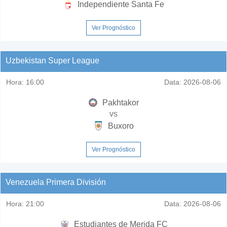
Independiente Santa Fe
Ver Prognóstico
Uzbekistan Super League
Hora:
16:00
Data:
2026-08-06
Pakhtakor
vs
Buxoro
Ver Prognóstico
Venezuela Primera División
Hora:
21:00
Data:
2026-08-06
Estudiantes de Merida FC