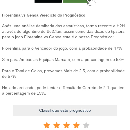
Fiorentina vs Genoa Veredicto do Prognóstico
Após uma análise detalhada das estatísticas, forma recente e H2H
através do algoritmo do BetClan, assim como das dicas de tipsters
para o jogo Fiorentina vs Genoa este é o nosso Prognóstico:
Fiorentina para o Vencedor do jogo, com a probabilidade de 47%
Sim para Ambas as Equipas Marcam, com a percentagem de 53%.
Para o Total de Golos, prevemos Mais de 2.5, com a probabilidade
de 57%
No lado arriscado, pode tentar o Resultado Correto de 2-1 que tem
a percentagem de 15%.
Classifique este prognóstico