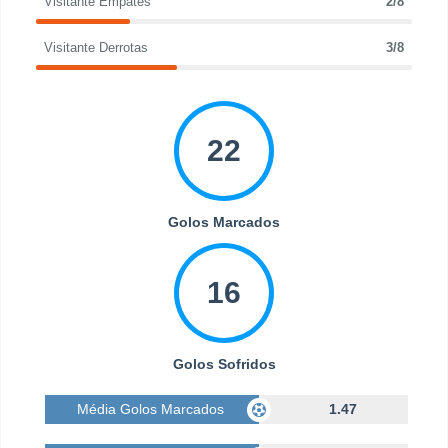
Visitante Empates
2/8
Visitante Derrotas
3/8
22
Golos Marcados
16
Golos Sofridos
Média Golos Marcados
1.47