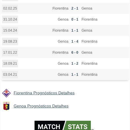
Fiorentina
2 - 1
Genoa
02.02.25
Genoa
0 - 1
Fiorentina
31.10.24
Fiorentina
1 - 1
Genoa
15.04.24
Genoa
1 - 4
Fiorentina
19.08.23
Fiorentina
6 - 0
Genoa
17.01.22
Genoa
1 - 2
Fiorentina
18.09.21
Genoa
1 - 1
Fiorentina
03.04.21
Fiorentina Prognósticos Detalhes
Genoa Prognósticos Detalhes