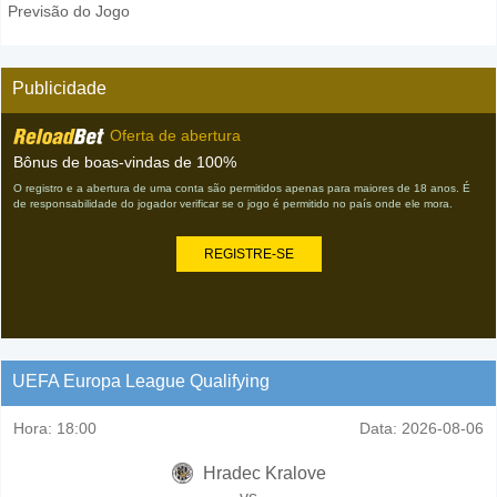
Previsão do Jogo
Publicidade
Oferta de abertura
Bônus de boas-vindas de 100%
O registro e a abertura de uma conta são permitidos apenas para maiores de 18 anos. É
de responsabilidade do jogador verificar se o jogo é permitido no país onde ele mora.
REGISTRE-SE
UEFA Europa League Qualifying
Hora:
18:00
Data:
2026-08-06
Hradec Kralove