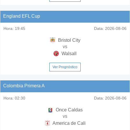
England EFL Cup
Hora:
19:45
Data:
2026-08-06
Bristol City
vs
Walsall
Ver Prognóstico
Colombia Primera A
Hora:
02:30
Data:
2026-08-06
Once Caldas
vs
America de Cali