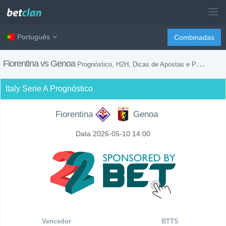
Português
Combinadas
Fiorentina vs Genoa
Prognóstico, H2H, Dicas de Apostas e Previsão do Jogo
Italy Serie A Prognóstico
Fiorentina
Genoa
Data 2026-05-10 14:00
Vencedor
BTTS