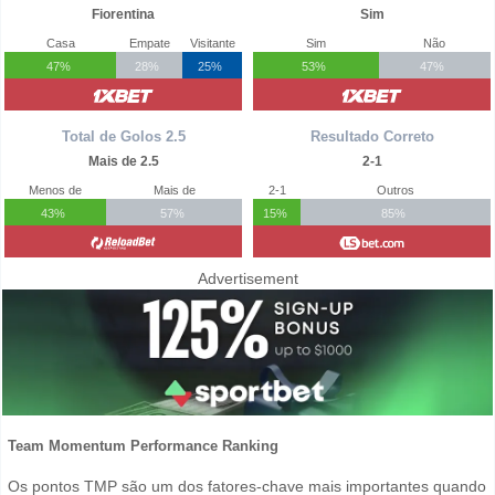
Fiorentina
Sim
Casa
Empate
Visitante
Sim
Não
47%
28%
25%
53%
47%
Total de Golos 2.5
Resultado Correto
Mais de 2.5
2-1
Menos de
Mais de
2-1
Outros
43%
57%
15%
85%
Advertisement
Team Momentum Performance Ranking
Os pontos TMP são um dos fatores-chave mais importantes quando