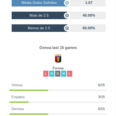
Média Golos Sofridos
1.07
Mais de 2.5
40.00%
Menos de 2.5
60.00%
Genoa last 15 games
Forma
L
W
D
W
L
Vitórias
6/15
Empates
3/15
Derrotas
6/15