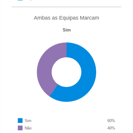
Ambas as Equipas Marcam
Sim
Sim
60
%
Não
40
%