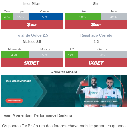
Inter Milan
Sim
Casa
Empate
Visitante
Sim
Não
20%
25%
55%
58%
42%
Total de Golos 2.5
Resultado Correto
Mais de 2.5
1-2
Menos de
Mais de
1-2
Outros
45%
55%
14%
86%
Advertisement
Team Momentum Performance Ranking
Os pontos TMP são um dos fatores-chave mais importantes quando