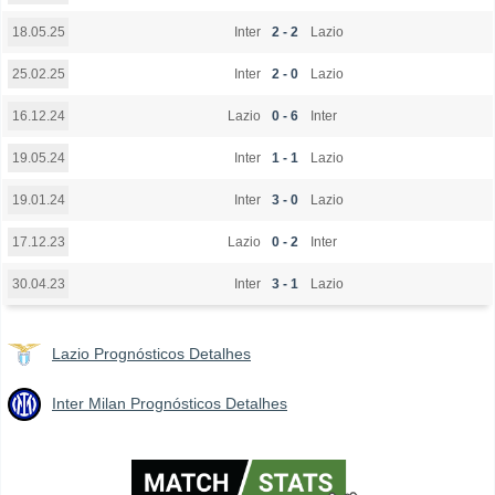
Inter
2 - 2
Lazio
18.05.25
Inter
2 - 0
Lazio
25.02.25
Lazio
0 - 6
Inter
16.12.24
Inter
1 - 1
Lazio
19.05.24
Inter
3 - 0
Lazio
19.01.24
Lazio
0 - 2
Inter
17.12.23
Inter
3 - 1
Lazio
30.04.23
Lazio Prognósticos Detalhes
Inter Milan Prognósticos Detalhes