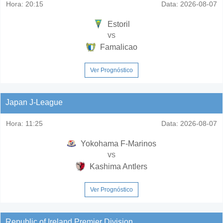
Hora:
20:15
Data:
2026-08-07
Estoril
vs
Famalicao
Ver Prognóstico
Japan J-League
Hora:
11:25
Data:
2026-08-07
Yokohama F-Marinos
vs
Kashima Antlers
Ver Prognóstico
Republic of Ireland Premier Division