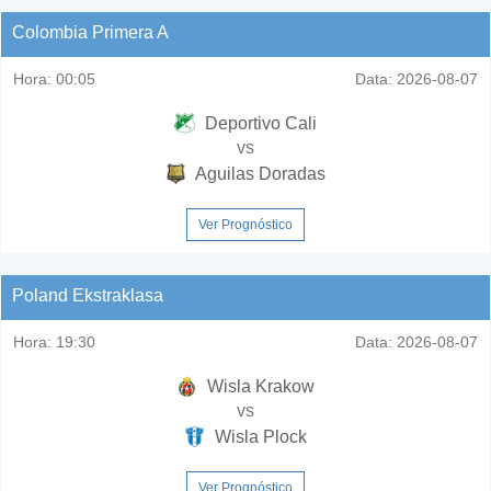
Colombia Primera A
Hora:
00:05
Data:
2026-08-07
Deportivo Cali
vs
Aguilas Doradas
Ver Prognóstico
Poland Ekstraklasa
Hora:
19:30
Data:
2026-08-07
Wisla Krakow
vs
Wisla Plock
Ver Prognóstico