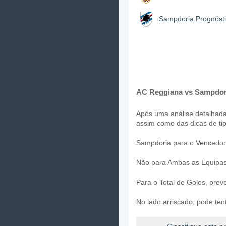
Sampdoria Prognósti
AC Reggiana vs Sampdori
Após uma análise detalhada 
assim como das dicas de ti
Sampdoria para o Vencedor
Não para Ambas as Equipa
Para o Total de Golos, pre
No lado arriscado, pode te