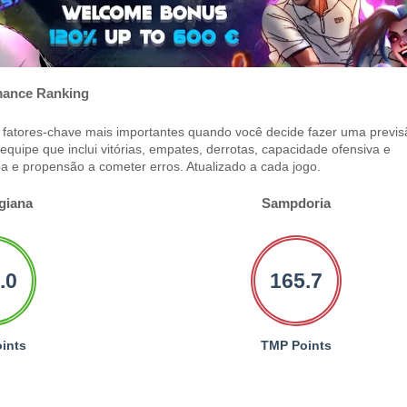
ance Ranking
fatores-chave mais importantes quando você decide fazer uma previs
uipe que inclui vitórias, empates, derrotas, capacidade ofensiva e
a e propensão a cometer erros. Atualizado a cada jogo.
giana
Sampdoria
.0
165.7
ints
TMP Points