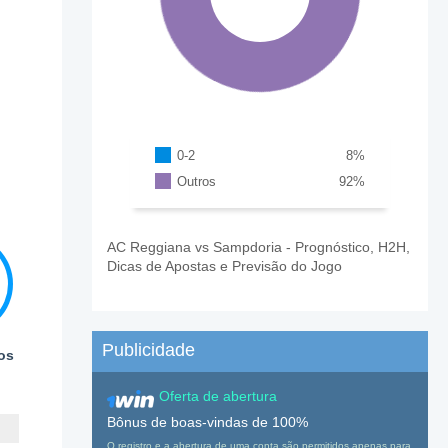
0-2
8
%
Outros
92
%
AC Reggiana vs Sampdoria - Prognóstico, H2H,
Dicas de Apostas e Previsão do Jogo
Publicidade
os
Oferta de abertura
Bônus de boas-vindas de 100%
O registro e a abertura de uma conta são permitidos apenas para