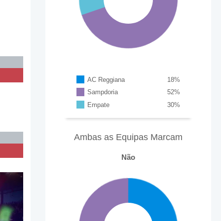
AC Reggiana
18
%
Sampdoria
52
%
Empate
30
%
Ambas as Equipas Marcam
Não