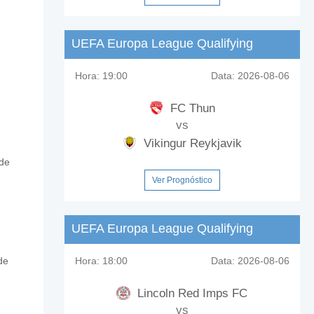
UEFA Europa League Qualifying
Hora:
19:00
Data:
2026-08-06
FC Thun
vs
Vikingur Reykjavik
 de
Ver Prognóstico
UEFA Europa League Qualifying
Hora:
18:00
Data:
2026-08-06
de
Lincoln Red Imps FC
vs