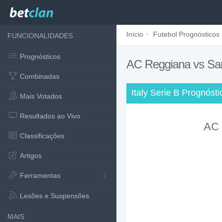
Início
Futebol Prognósticos
FUNCIONALIDADES
Prognósticos
AC Reggiana vs S
Combinadas
Italy Serie B Prognósti
Mais Votados
Resultados ao Vivo
AC 
Classificações
Artigos
Ferramentas
Lesões e Suspensões
MAIS