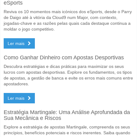
eSports
Reviva os 10 momentos mais icónicos dos eSports, desde o Parry
de Daigo até à vitória da Cloud9 num Major, com contexto,
jogadas-chave e as razões pelas quais cada destaque continua a
moldar o jogo competitivo.
Ler mais
Como Ganhar Dinheiro com Apostas Desportivas
Descubra estratégias e dicas práticas para maximizar os seus
lucros com apostas desportivas. Explore os fundamentos, os tipos
de apostas, a gestão de banca e evite os erros mais comuns entre
apostadores.
Ler mais
Estratégia Martingale: Uma Análise Aprofundada da
Sua Mecânica e Riscos
Explore a estratégia de apostas Martingale, compreenda os seus
princípios, benefícios potenciais e riscos inerentes. Saiba quando