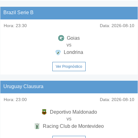
Brazil Serie B
Hora:
23:30
Data:
2026-08-10
Goias
vs
Londrina
Ver Prognóstico
Uruguay Clausura
Hora:
23:00
Data:
2026-08-10
Deportivo Maldonado
vs
Racing Club de Montevideo