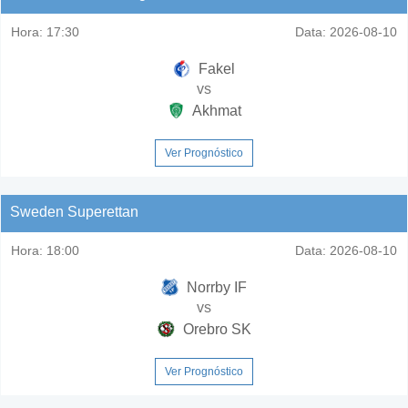
Hora:
17:30
Data:
2026-08-10
Fakel
vs
Akhmat
Ver Prognóstico
Sweden Superettan
Hora:
18:00
Data:
2026-08-10
Norrby IF
vs
Orebro SK
Ver Prognóstico