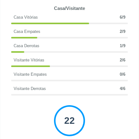
Casa/Visitante
Casa Vitórias
6/9
Casa Empates
2/9
Casa Derrotas
1/9
Visitante Vitórias
2/6
Visitante Empates
0/6
Visitante Derrotas
4/6
22