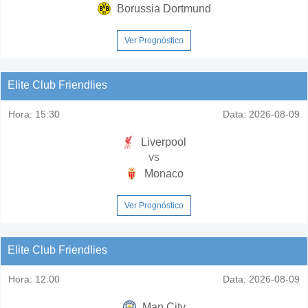
Borussia Dortmund
Ver Prognóstico
Elite Club Friendlies
Hora:
15:30
Data:
2026-08-09
Liverpool
vs
Monaco
Ver Prognóstico
Elite Club Friendlies
Hora:
12:00
Data:
2026-08-09
Man City