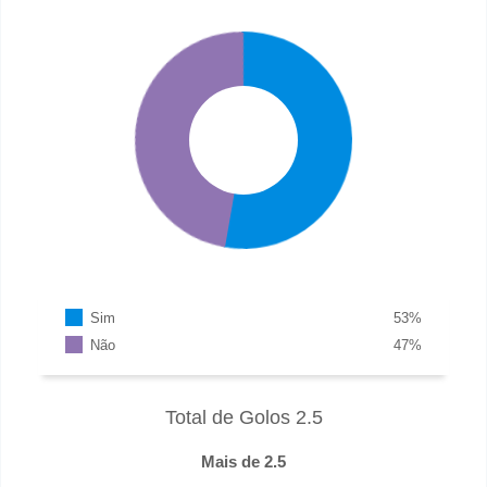
Sim
53
%
Não
47
%
Total de Golos 2.5
Mais de 2.5