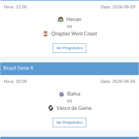
Hora:
12:00
Data:
2026-08-09
Henan
vs
Qingdao West Coast
Ver Prognóstico
Brazil Serie A
Hora:
20:00
Data:
2026-08-09
Bahia
vs
Vasco da Gama
Ver Prognóstico