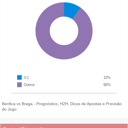
3-1
10
%
Outros
90
%
Benfica vs Braga - Prognóstico, H2H, Dicas de Apostas e Previsão
do Jogo