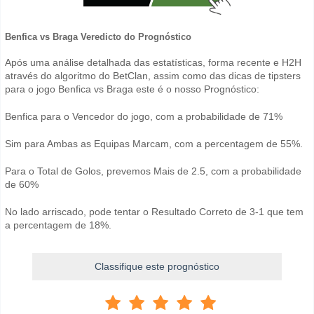
Benfica vs Braga Veredicto do Prognóstico
Após uma análise detalhada das estatísticas, forma recente e H2H
através do algoritmo do BetClan, assim como das dicas de tipsters
para o jogo Benfica vs Braga este é o nosso Prognóstico:
Benfica para o Vencedor do jogo, com a probabilidade de 71%
Sim para Ambas as Equipas Marcam, com a percentagem de 55%.
Para o Total de Golos, prevemos Mais de 2.5, com a probabilidade
de 60%
No lado arriscado, pode tentar o Resultado Correto de 3-1 que tem
a percentagem de 18%.
Classifique este prognóstico