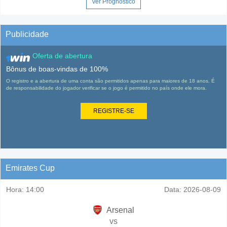
Ver Prognóstico
Publicidade
Oferta de abertura
Bônus de boas-vindas de 100%
O registro e a abertura de uma conta são permitidos apenas para maiores de 18 anos. É
de responsabilidade do jogador verificar se o jogo é permitido no país onde ele mora.
REGISTRE-SE
Emirates Cup
Hora:
14:00
Data:
2026-08-09
Arsenal
vs