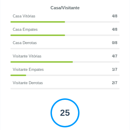
Casa/Visitante
Casa Vitórias
4/8
Casa Empates
4/8
Casa Derrotas
0/8
Visitante Vitórias
4/7
Visitante Empates
1/7
Visitante Derrotas
2/7
25