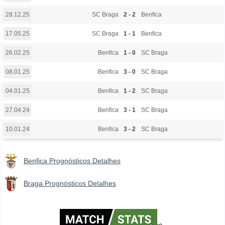
SC Braga
2 - 2
Benfica
28.12.25
SC Braga
1 - 1
Benfica
17.05.25
Benfica
1 - 0
SC Braga
26.02.25
Benfica
3 - 0
SC Braga
08.01.25
Benfica
1 - 2
SC Braga
04.01.25
Benfica
3 - 1
SC Braga
27.04.24
Benfica
3 - 2
SC Braga
10.01.24
Benfica Prognósticos Detalhes
Braga Prognósticos Detalhes