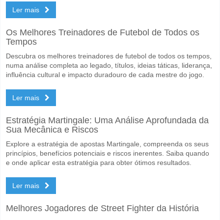
Ler mais
Os Melhores Treinadores de Futebol de Todos os
Tempos
Descubra os melhores treinadores de futebol de todos os tempos,
numa análise completa ao legado, títulos, ideias táticas, liderança,
influência cultural e impacto duradouro de cada mestre do jogo.
Ler mais
Estratégia Martingale: Uma Análise Aprofundada da
Sua Mecânica e Riscos
Explore a estratégia de apostas Martingale, compreenda os seus
princípios, benefícios potenciais e riscos inerentes. Saiba quando
e onde aplicar esta estratégia para obter ótimos resultados.
Ler mais
Melhores Jogadores de Street Fighter da História