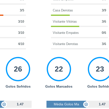
3/5
Casa Derrotas
3/9
3/10
Visitante Vitórias
3/6
3/10
Visitante Empates
0/6
4/10
Visitante Derrotas
3/6
26
22
23
Golos Sofridos
Golos Marcados
Golos Sofrid
cados
1.47
Média Golos Marcados
1.47