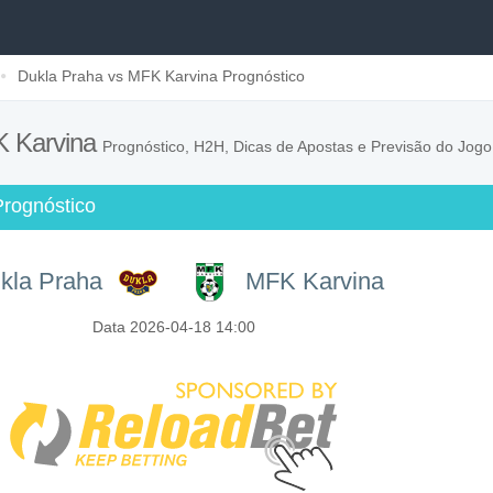
Dukla Praha vs MFK Karvina Prognóstico
K Karvina
Prognóstico, H2H, Dicas de Apostas e Previsão do Jogo
Prognóstico
kla Praha
MFK Karvina
Data 2026-04-18 14:00