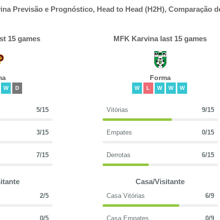
ina Previsão e Prognóstico, Head to Head (H2H), Comparação d
ast 15 games
MFK Karvina last 15 games
ma
Forma
W
D
W
L
W
W
W
5/15
Vitórias
9/15
3/15
Empates
0/15
7/15
Derrotas
6/15
itante
Casa/Visitante
2/5
Casa Vitórias
6/9
0/5
Casa Empates
0/9