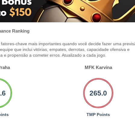
ance Ranking
fatores-chave mais importantes quando você decide fazer uma previs
uipe que inclui vitórias, empates, derrotas, capacidade ofensiva e
a e propensão a cometer erros. Atualizado a cada jogo.
Praha
MFK Karvina
.6
265.0
ints
TMP Points