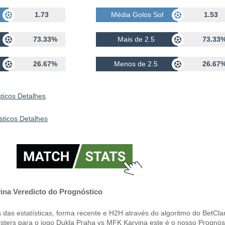
idos
1.73
Média Golos Sofridos
1.53
73.33%
Mais de 2.5
73.33
26.67%
Menos de 2.5
26.67
ticos Detalhes
ticos Detalhes
ina Veredicto do Prognóstico
das estatísticas, forma recente e H2H através do algoritmo do BetCla
sters para o jogo Dukla Praha vs MFK Karvina este é o nosso Prognóst