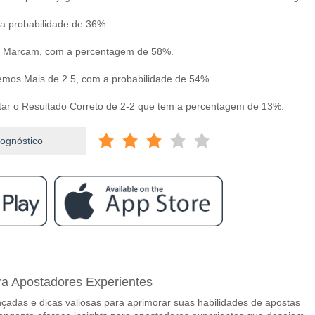
 probabilidade de 36%.
s Marcam, com a percentagem de 58%.
vemos Mais de 2.5, com a probabilidade de 54%
ntar o Resultado Correto de 2-2 que tem a percentagem de 13%.
rognóstico
ram
ntre Dukla Praha v MFK Karvina?
ra Apostadores Experientes
 v MFK Karvina 18 April 2026 14:00.
çadas e dicas valiosas para aprimorar suas habilidades de apostas
o para vencer entre Dukla Praha v MFK Karvina?