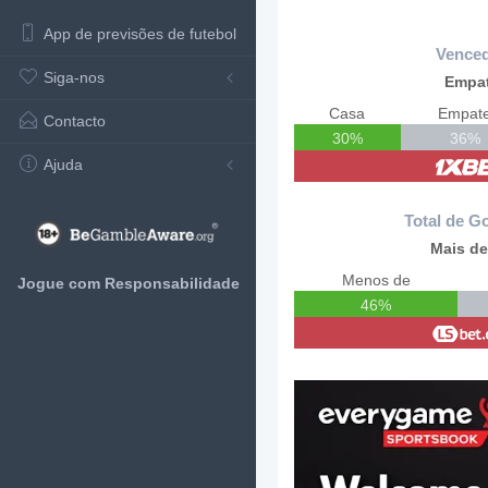
App de previsões de futebol
Vence
Siga-nos
Empa
Casa
Empat
Contacto
30%
36%
Ajuda
Total de Go
Mais de
Menos de
Jogue com Responsabilidade
46%