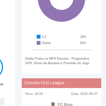
2-2
18
%
Outros
82
%
Dukla Praha vs MFK Karvina - Prognóstico,
H2H, Dicas de Apostas e Previsão do Jogo
Czechia First League
os
Hora:
18:00
Data:
2026-08-07
FC Brno