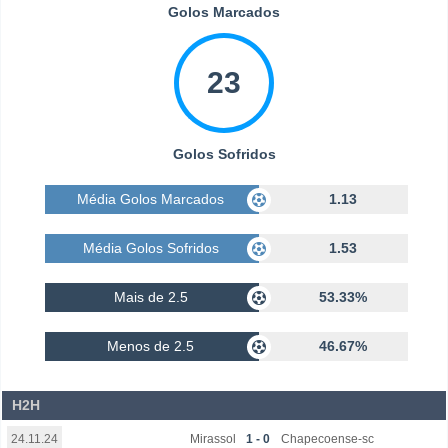
Golos Marcados
23
Golos Sofridos
Média Golos Marcados
1.13
Média Golos Sofridos
1.53
Mais de 2.5
53.33%
Menos de 2.5
46.67%
H2H
Mirassol
1 - 0
Chapecoense-sc
24.11.24