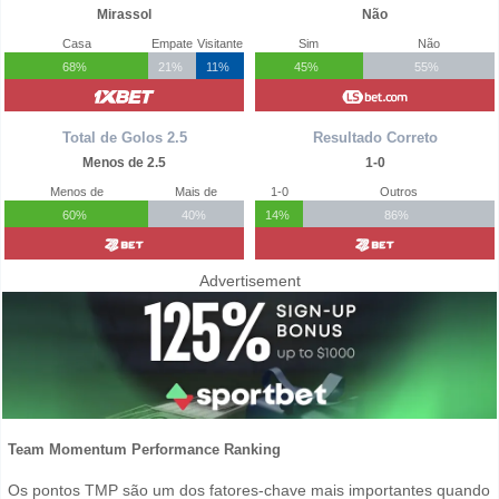
Mirassol
Não
Casa
Empate
Visitante
Sim
Não
68%
21%
11%
45%
55%
Total de Golos 2.5
Resultado Correto
Menos de 2.5
1-0
Menos de
Mais de
1-0
Outros
60%
40%
14%
86%
Advertisement
Team Momentum Performance Ranking
Os pontos TMP são um dos fatores-chave mais importantes quando