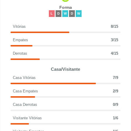
Forma
L
D
W
D
W
Vitórias
8/15
Empates
3/15
Derrotas
4/15
Casa/Visitante
Casa Vitórias
7/9
Casa Empates
2/9
Casa Derrotas
0/9
Visitante Vitórias
1/6