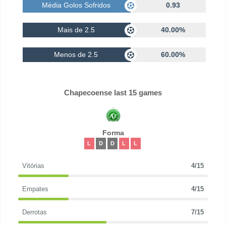
Média Golos Sofridos
0.93
Mais de 2.5
40.00%
Menos de 2.5
60.00%
Chapecoense last 15 games
Forma
L
D
D
L
L
Vitórias
4/15
Empates
4/15
Derrotas
7/15