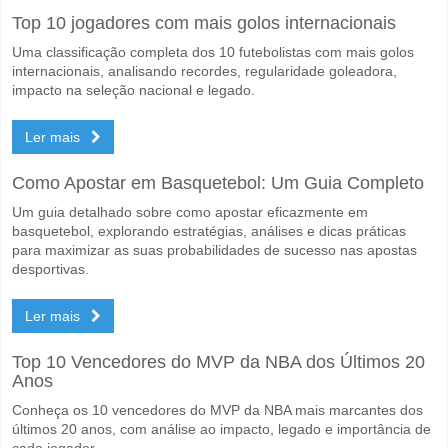
Top 10 jogadores com mais golos internacionais
A partida entre Mirassol v Chapecoense 10 May 2026 22:30.
Uma classificação completa dos 10 futebolistas com mais golos
Quem é o time favorito para vencer entre Mirassol v 
internacionais, analisando recordes, regularidade goleadora,
Mirassol para o Vencedor do jogo, com a probabilidade de 68%
impacto na seleção nacional e legado.
Será que ambas as equipas marcam no jogo Mirassol 
Ler mais
Não para Ambas as Equipas Marcam, com a percentagem de 55%.
Como Apostar em Basquetebol: Um Guia Completo
Qual é a previsão de resultado correcto para Mirassol
Um guia detalhado sobre como apostar eficazmente em
No lado arriscado, pode tentar o Resultado Correto de 1-0 que tem 
basquetebol, explorando estratégias, análises e dicas práticas
para maximizar as suas probabilidades de sucesso nas apostas
desportivas.
Ler mais
Top 10 Vencedores do MVP da NBA dos Últimos 20
Anos
Conheça os 10 vencedores do MVP da NBA mais marcantes dos
últimos 20 anos, com análise ao impacto, legado e importância de
cada jogador.