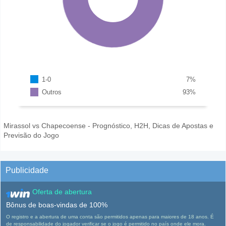
1-0
7
%
Outros
93
%
Mirassol vs Chapecoense - Prognóstico, H2H, Dicas de Apostas e
Previsão do Jogo
Publicidade
Oferta de abertura
Bônus de boas-vindas de 100%
O registro e a abertura de uma conta são permitidos apenas para maiores de 18 anos. É
de responsabilidade do jogador verificar se o jogo é permitido no país onde ele mora.