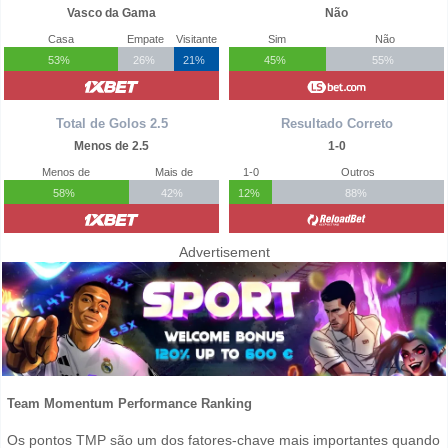
Vasco da Gama
Não
Casa
Empate
Visitante
Sim
Não
53%
26%
21%
45%
55%
Total de Golos 2.5
Resultado Correto
Menos de 2.5
1-0
Menos de
Mais de
1-0
Outros
58%
42%
12%
88%
Advertisement
Team Momentum Performance Ranking
Os pontos TMP são um dos fatores-chave mais importantes quando