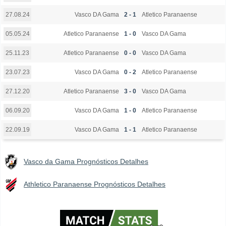
Vasco DA Gama
2 - 1
Atletico Paranaense
27.08.24
Atletico Paranaense
1 - 0
Vasco DA Gama
05.05.24
Atletico Paranaense
0 - 0
Vasco DA Gama
25.11.23
Vasco DA Gama
0 - 2
Atletico Paranaense
23.07.23
Atletico Paranaense
3 - 0
Vasco DA Gama
27.12.20
Vasco DA Gama
1 - 0
Atletico Paranaense
06.09.20
Vasco DA Gama
1 - 1
Atletico Paranaense
22.09.19
Vasco da Gama Prognósticos Detalhes
Athletico Paranaense Prognósticos Detalhes