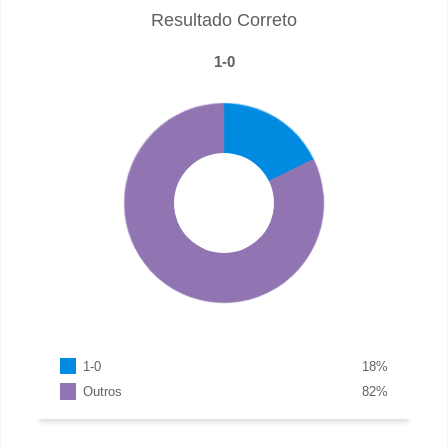
Resultado Correto
1-0
1-0
18
%
Outros
82
%