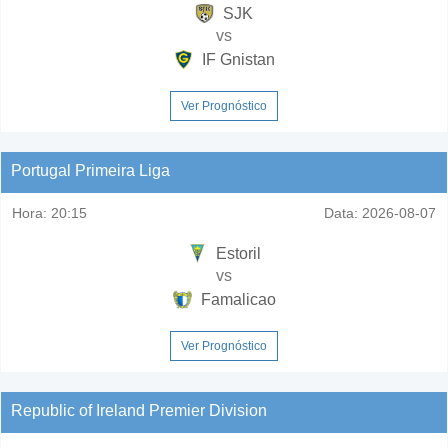
SJK
vs
IF Gnistan
Ver Prognóstico
Portugal Primeira Liga
Hora:
20:15
Data:
2026-08-07
Estoril
vs
Famalicao
Ver Prognóstico
Republic of Ireland Premier Division