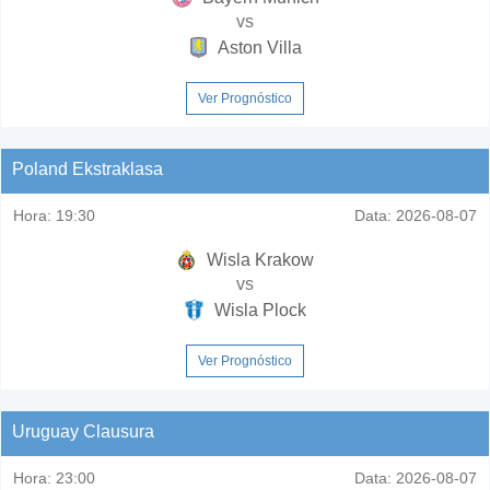
vs
Aston Villa
Ver Prognóstico
Poland Ekstraklasa
Hora:
19:30
Data:
2026-08-07
Wisla Krakow
vs
Wisla Plock
Ver Prognóstico
Uruguay Clausura
Hora:
23:00
Data:
2026-08-07