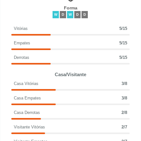
Forma
W
D
W
D
D
Vitórias
5/15
Empates
5/15
Derrotas
5/15
Casa/Visitante
Casa Vitórias
3/8
Casa Empates
3/8
Casa Derrotas
2/8
Visitante Vitórias
2/7