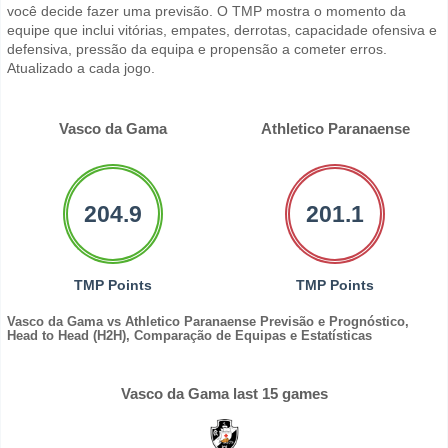
você decide fazer uma previsão. O TMP mostra o momento da
equipe que inclui vitórias, empates, derrotas, capacidade ofensiva e
defensiva, pressão da equipa e propensão a cometer erros.
Atualizado a cada jogo.
Vasco da Gama
Athletico Paranaense
204.9
201.1
TMP Points
TMP Points
Vasco da Gama vs Athletico Paranaense Previsão e Prognóstico,
Head to Head (H2H), Comparação de Equipas e Estatísticas
Vasco da Gama last 15 games