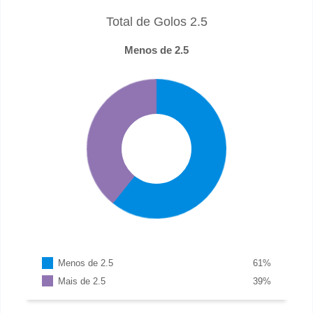
Total de Golos 2.5
Menos de 2.5
Menos de 2.5
61
%
Mais de 2.5
39
%