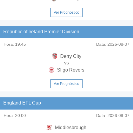
Ver Prognóstico
Republic of Ireland Premier Division
Hora:
19:45
Data:
2026-08-07
Derry City
vs
Sligo Rovers
Ver Prognóstico
England EFL Cup
Hora:
20:00
Data:
2026-08-07
Middlesbrough