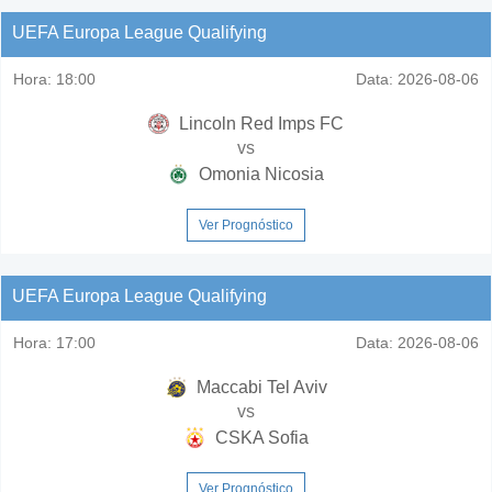
UEFA Europa League Qualifying
Hora:
18:00
Data:
2026-08-06
Lincoln Red Imps FC
vs
Omonia Nicosia
Ver Prognóstico
UEFA Europa League Qualifying
Hora:
17:00
Data:
2026-08-06
Maccabi Tel Aviv
vs
CSKA Sofia
Ver Prognóstico