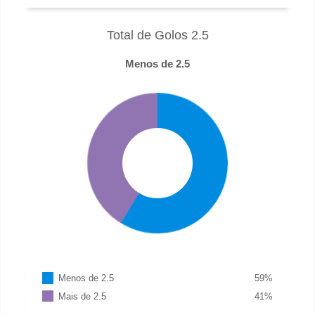
Total de Golos 2.5
Menos de 2.5
Menos de 2.5
59
%
Mais de 2.5
41
%