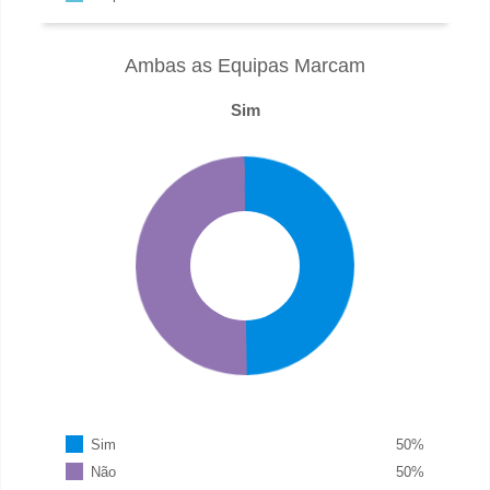
Ambas as Equipas Marcam
Sim
Sim
50
%
Não
50
%