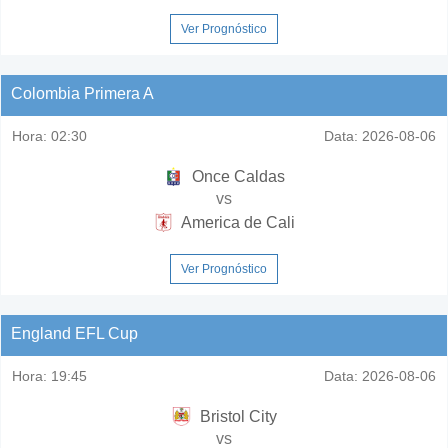
Ver Prognóstico
Colombia Primera A
Hora:
02:30
Data:
2026-08-06
Once Caldas
vs
America de Cali
Ver Prognóstico
England EFL Cup
Hora:
19:45
Data:
2026-08-06
Bristol City
vs