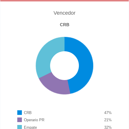
Vencedor
CRB
CRB
47
%
Operario PR
21
%
Empate
32
%