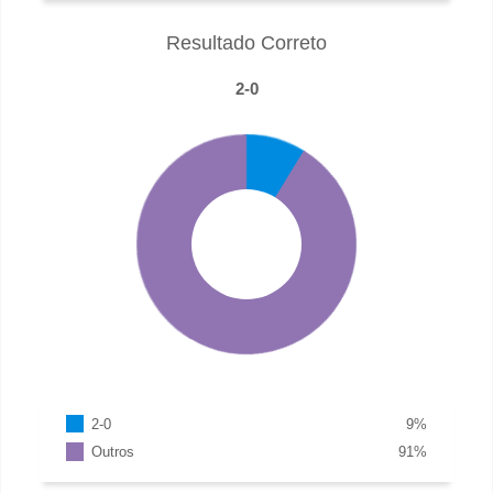
Resultado Correto
2-0
2-0
9
%
Outros
91
%