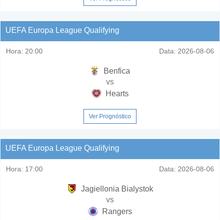
UEFA Europa League Qualifying
Hora:
20:00
Data:
2026-08-06
Benfica
vs
Hearts
Ver Prognóstico
UEFA Europa League Qualifying
Hora:
17:00
Data:
2026-08-06
Jagiellonia Bialystok
vs
Rangers