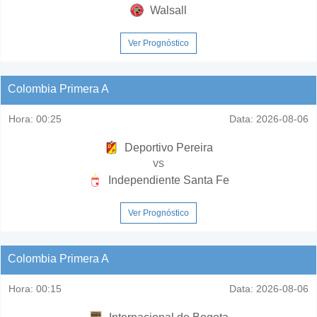
Walsall
Ver Prognóstico
Colombia Primera A
Hora:
00:25
Data:
2026-08-06
Deportivo Pereira
vs
Independiente Santa Fe
Ver Prognóstico
Colombia Primera A
Hora:
00:15
Data:
2026-08-06