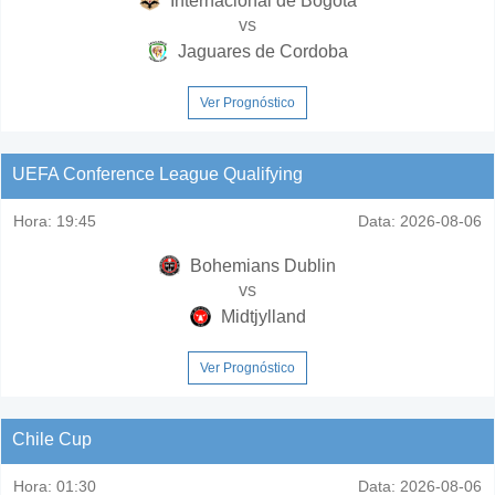
Internacional de Bogota
vs
Jaguares de Cordoba
Ver Prognóstico
UEFA Conference League Qualifying
Hora:
19:45
Data:
2026-08-06
Bohemians Dublin
vs
Midtjylland
Ver Prognóstico
Chile Cup
Hora:
01:30
Data:
2026-08-06