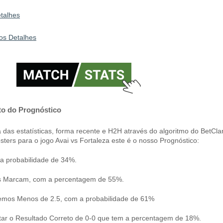
etalhes
os Detalhes
cto do Prognóstico
das estatísticas, forma recente e H2H através do algoritmo do BetCla
sters para o jogo Avai vs Fortaleza este é o nosso Prognóstico:
 probabilidade de 34%.
s Marcam, com a percentagem de 55%.
vemos Menos de 2.5, com a probabilidade de 61%
ntar o Resultado Correto de 0-0 que tem a percentagem de 18%.