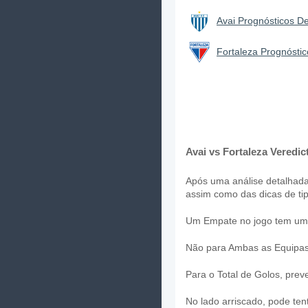
Avai Prognósticos D
Fortaleza Prognóstic
Avai vs Fortaleza Veredi
Após uma análise detalhada 
assim como das dicas de tip
Um Empate no jogo tem uma
Não para Ambas as Equipa
Para o Total de Golos, pre
No lado arriscado, pode te