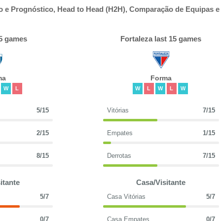
ão e Prognóstico, Head to Head (H2H), Comparação de Equipas e
15 games
Fortaleza last 15 games
ma
Forma
W
L
W
L
W
L
W
5/15
Vitórias
7/15
2/15
Empates
1/15
8/15
Derrotas
7/15
itante
Casa/Visitante
5/7
Casa Vitórias
5/7
0/7
Casa Empates
0/7