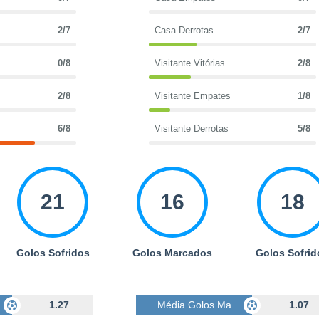
2/7
Casa Derrotas
2/7
0/8
Visitante Vitórias
2/8
2/8
Visitante Empates
1/8
6/8
Visitante Derrotas
5/8
21
16
18
Golos Sofridos
Golos Marcados
Golos Sofrid
cados
1.27
Média Golos Marcados
1.07