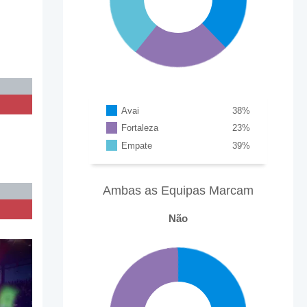
Avai
38
%
Fortaleza
23
%
Empate
39
%
Ambas as Equipas Marcam
Não