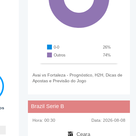
0-0
26
%
Outros
74
%
Avai vs Fortaleza - Prognóstico, H2H, Dicas de
Apostas e Previsão do Jogo
Brazil Serie B
os
Hora:
00:30
Data:
2026-08-08
Ceara