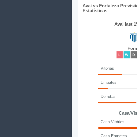
Avai vs Fortaleza Previs
Estatísticas
Avai last 
For
L
W
D
Vitórias
Empates
Derrotas
Casa/Vis
Casa Vitórias
Casa Empates