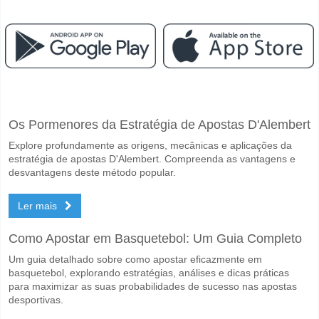
Facebook
Telegram
Instagram
Quando é a partida entre FC Ilves v AC Oulu?
Os Pormenores da Estratégia de Apostas D'Alembert
A partida entre FC Ilves v AC Oulu 08 May 2026 16:00.
Explore profundamente as origens, mecânicas e aplicações da
Quem é o time favorito para vencer entre FC Ilves v AC
estratégia de apostas D'Alembert. Compreenda as vantagens e
Um Empate no jogo tem uma probabilidade de 35%.
desvantagens deste método popular.
Será que ambas as equipas marcam no jogo FC Ilves 
Ler mais
Sim para Ambas as Equipas Marcam, com a percentagem de 65%.
Como Apostar em Basquetebol: Um Guia Completo
Qual é a previsão de resultado correcto para FC Ilves 
Um guia detalhado sobre como apostar eficazmente em
No lado arriscado, pode tentar o Resultado Correto de 2-2 que tem 
basquetebol, explorando estratégias, análises e dicas práticas
para maximizar as suas probabilidades de sucesso nas apostas
desportivas.