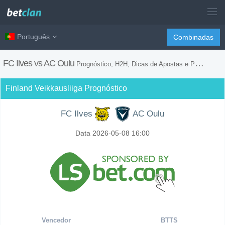
Português
Combinadas
FC Ilves vs AC Oulu
Prognóstico, H2H, Dicas de Apostas e Previsão do Jogo
Finland Veikkausliiga Prognóstico
FC Ilves
AC Oulu
Data 2026-05-08 16:00
Vencedor
BTTS