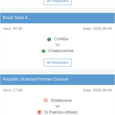
Ver Prognóstico
Brazil Serie A
Hora:
00:30
Data:
2026-08-09
Coritiba
vs
Chapecoense
Ver Prognóstico
Republic of Ireland Premier Division
Hora:
17:00
Data:
2026-08-09
Shelbourne
vs
St Patricks Athletic