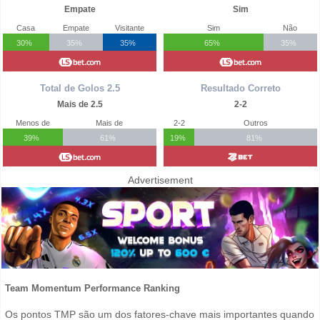
Empate
Sim
Casa
Empate
Visitante
Sim
Não
30%
35%
35%
65%
35%
Total de Golos 2.5
Resultado Correto
Mais de 2.5
2-2
Menos de
Mais de
2-2
Outros
39%
61%
19%
81%
Advertisement
Team Momentum Performance Ranking
Os pontos TMP são um dos fatores-chave mais importantes quando