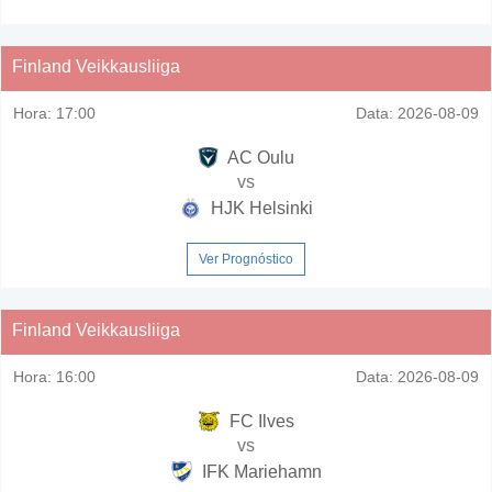
Finland Veikkausliiga
Hora:
17:00
Data:
2026-08-09
AC Oulu
vs
HJK Helsinki
Ver Prognóstico
Finland Veikkausliiga
Hora:
16:00
Data:
2026-08-09
FC Ilves
vs
IFK Mariehamn