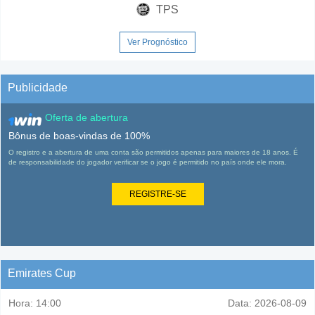
TPS
Ver Prognóstico
Publicidade
Oferta de abertura
Bônus de boas-vindas de 100%
O registro e a abertura de uma conta são permitidos apenas para maiores de 18 anos. É
de responsabilidade do jogador verificar se o jogo é permitido no país onde ele mora.
REGISTRE-SE
Emirates Cup
Hora:
14:00
Data:
2026-08-09