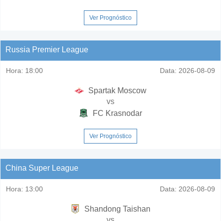
Ver Prognóstico
Russia Premier League
Hora:
18:00
Data:
2026-08-09
Spartak Moscow
vs
FC Krasnodar
Ver Prognóstico
China Super League
Hora:
13:00
Data:
2026-08-09
Shandong Taishan
vs