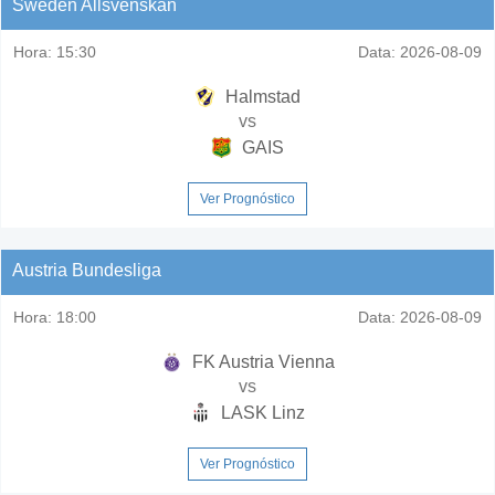
Sweden Allsvenskan
Hora:
15:30
Data:
2026-08-09
Halmstad
vs
GAIS
Ver Prognóstico
Austria Bundesliga
Hora:
18:00
Data:
2026-08-09
FK Austria Vienna
vs
LASK Linz
Ver Prognóstico