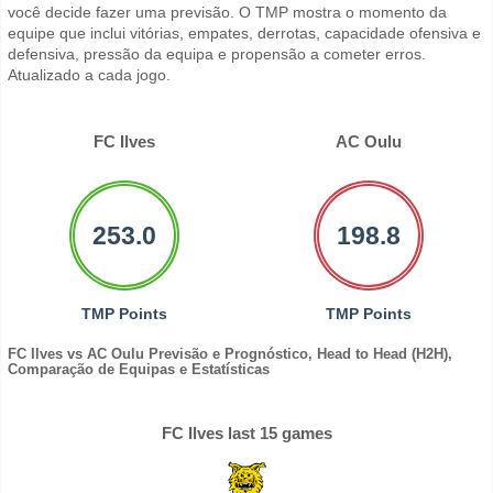
você decide fazer uma previsão. O TMP mostra o momento da
equipe que inclui vitórias, empates, derrotas, capacidade ofensiva e
defensiva, pressão da equipa e propensão a cometer erros.
Atualizado a cada jogo.
FC Ilves
AC Oulu
253.0
198.8
TMP Points
TMP Points
FC Ilves vs AC Oulu Previsão e Prognóstico, Head to Head (H2H),
Comparação de Equipas e Estatísticas
FC Ilves last 15 games