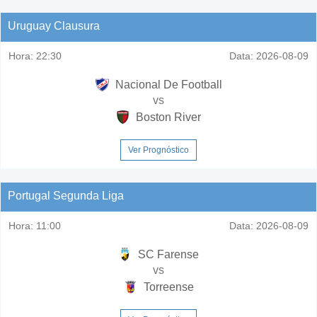
Uruguay Clausura
Hora:
22:30
Data:
2026-08-09
Nacional De Football
vs
Boston River
Ver Prognóstico
Portugal Segunda Liga
Hora:
11:00
Data:
2026-08-09
SC Farense
vs
Torreense