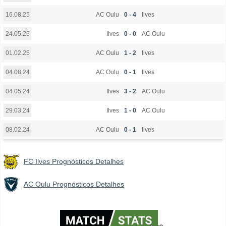
AC Oulu
0 - 4
Ilves
16.08.25
Ilves
0 - 0
AC Oulu
24.05.25
AC Oulu
1 - 2
Ilves
01.02.25
AC Oulu
0 - 1
Ilves
04.08.24
Ilves
3 - 2
AC Oulu
04.05.24
Ilves
1 - 0
AC Oulu
29.03.24
AC Oulu
0 - 1
Ilves
08.02.24
FC Ilves Prognósticos Detalhes
AC Oulu Prognósticos Detalhes