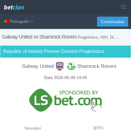
Português
Combinadas
Galway United vs Shamrock Rovers
Prognóstico, H2H, Dicas de Apostas e Previsão do Jogo
Republic of Ireland Premier Division Prognóstico
Galway United
Shamrock Rovers
Data 2026-05-08 19:45
Vencedor
BTTS