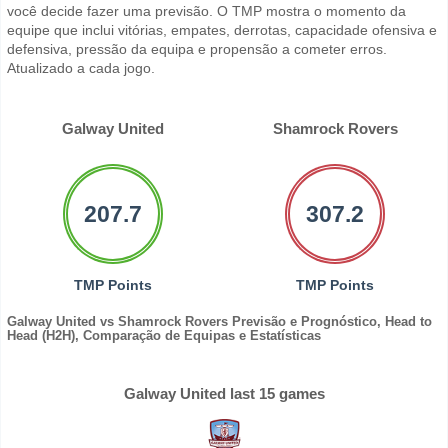
você decide fazer uma previsão. O TMP mostra o momento da
equipe que inclui vitórias, empates, derrotas, capacidade ofensiva e
defensiva, pressão da equipa e propensão a cometer erros.
Atualizado a cada jogo.
Galway United
Shamrock Rovers
207.7
307.2
TMP Points
TMP Points
Galway United vs Shamrock Rovers Previsão e Prognóstico, Head to
Head (H2H), Comparação de Equipas e Estatísticas
Galway United last 15 games