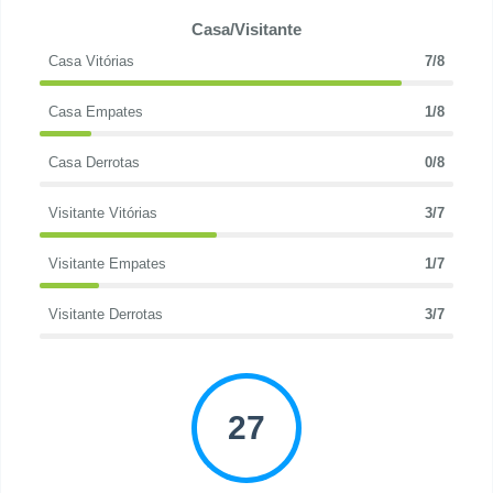
Casa/Visitante
Casa Vitórias
7/8
Casa Empates
1/8
Casa Derrotas
0/8
Visitante Vitórias
3/7
Visitante Empates
1/7
Visitante Derrotas
3/7
27