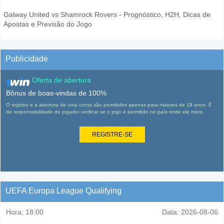
Galway United vs Shamrock Rovers - Prognóstico, H2H, Dicas de
Apostas e Previsão do Jogo
Publicidade
Oferta de abertura
Bônus de boas-vindas de 100%
O registro e a abertura de uma conta são permitidos apenas para maiores de 18 anos. É
de responsabilidade do jogador verificar se o jogo é permitido no país onde ele mora.
REGISTRE-SE
UEFA Europa League Qualifying
Hora:
18:00
Data:
2026-08-06