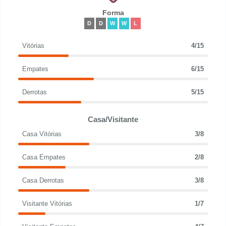
Forma
D
D
W
W
L
Vitórias
4/15
Empates
6/15
Derrotas
5/15
Casa/Visitante
Casa Vitórias
3/8
Casa Empates
2/8
Casa Derrotas
3/8
Visitante Vitórias
1/7