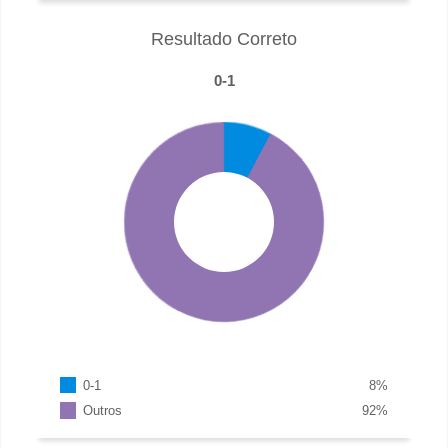
Resultado Correto
0-1
0-1
8
%
Outros
92
%