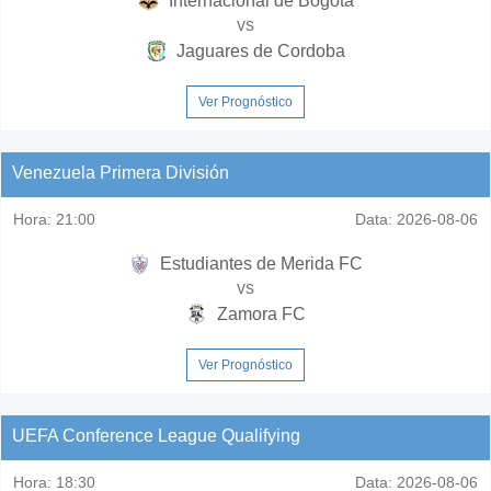
Internacional de Bogota
vs
Jaguares de Cordoba
Ver Prognóstico
Venezuela Primera División
Hora:
21:00
Data:
2026-08-06
Estudiantes de Merida FC
vs
Zamora FC
Ver Prognóstico
UEFA Conference League Qualifying
Hora:
18:30
Data:
2026-08-06