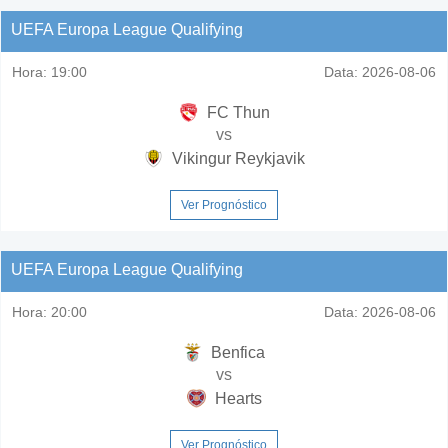
UEFA Europa League Qualifying
Hora:
19:00
Data:
2026-08-06
FC Thun
vs
Vikingur Reykjavik
Ver Prognóstico
UEFA Europa League Qualifying
Hora:
20:00
Data:
2026-08-06
Benfica
vs
Hearts
Ver Prognóstico