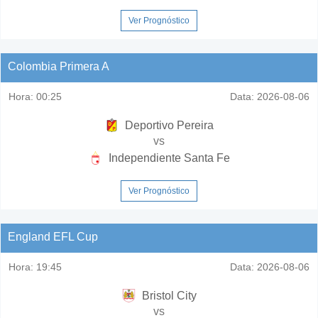
Ver Prognóstico
Colombia Primera A
Hora:
00:25
Data:
2026-08-06
Deportivo Pereira
vs
Independiente Santa Fe
Ver Prognóstico
England EFL Cup
Hora:
19:45
Data:
2026-08-06
Bristol City
vs