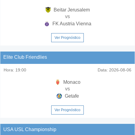
Beitar Jerusalem
vs
FK Austria Vienna
Ver Prognóstico
Elite Club Friendlies
Hora:
19:00
Data:
2026-08-06
Monaco
vs
Getafe
Ver Prognóstico
USA USL Championship