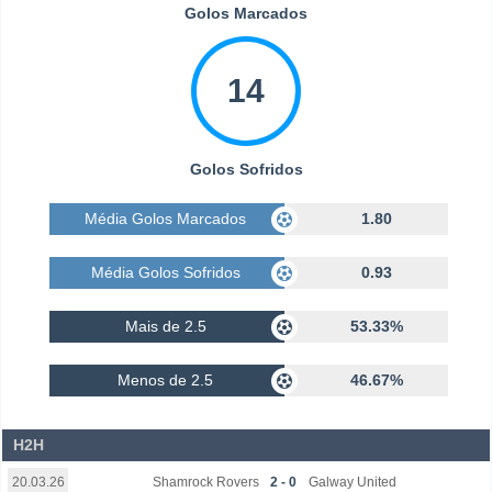
Golos Marcados
14
Golos Sofridos
Média Golos Marcados
1.80
Média Golos Sofridos
0.93
Mais de 2.5
53.33%
Menos de 2.5
46.67%
H2H
Shamrock Rovers
2 - 0
Galway United
20.03.26