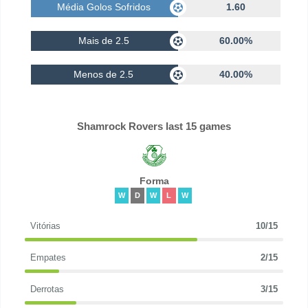
Média Golos Sofridos
1.60
Mais de 2.5
60.00%
Menos de 2.5
40.00%
Shamrock Rovers last 15 games
Forma
W
D
W
L
W
Vitórias
10/15
Empates
2/15
Derrotas
3/15