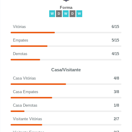
Forma
W
D
W
D
W
Vitórias
6/15
Empates
5/15
Derrotas
4/15
Casa/Visitante
Casa Vitórias
4/8
Casa Empates
3/8
Casa Derrotas
1/8
Visitante Vitórias
2/7