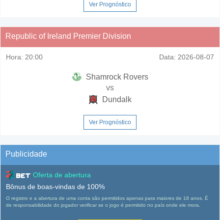
Ver Prognóstico
Republic of Ireland Premier Division
Hora:
20:00
Data:
2026-08-07
Shamrock Rovers
vs
Dundalk
Ver Prognóstico
Publicidade
Oferta de abertura
Bônus de boas-vindas de 100%
O registro e a abertura de uma conta são permitidos apenas para maiores de 18 anos. É
de responsabilidade do jogador verificar se o jogo é permitido no país onde ele mora.