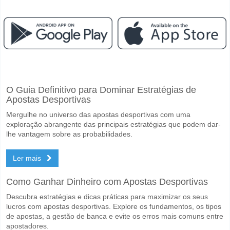
Facebook
Telegram
Instagram
Quando é a partida entre Waterford FC v Derry City?
O Guia Definitivo para Dominar Estratégias de
A partida entre Waterford FC v Derry City 15 May 2026 19:45.
Apostas Desportivas
Quem é o time favorito para vencer entre Waterford FC 
Mergulhe no universo das apostas desportivas com uma
Derry City para o Vencedor do jogo, com a probabilidade de 59%
exploração abrangente das principais estratégias que podem dar-
lhe vantagem sobre as probabilidades.
Será que ambas as equipas marcam no jogo Waterford 
Ler mais
Sim para Ambas as Equipas Marcam, com a percentagem de 53%.
Qual é a previsão de resultado correcto para Waterford
Como Ganhar Dinheiro com Apostas Desportivas
No lado arriscado, pode tentar o Resultado Correto de 1-2 que tem 
Descubra estratégias e dicas práticas para maximizar os seus
lucros com apostas desportivas. Explore os fundamentos, os tipos
de apostas, a gestão de banca e evite os erros mais comuns entre
apostadores.