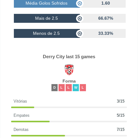
Média Golos Sofridos
1.60
Mais de 2.5
66.67%
Menos de 2.5
33.33%
Derry City last 15 games
Forma
D
L
L
W
L
Vitórias
3/15
Empates
5/15
Derrotas
7/15