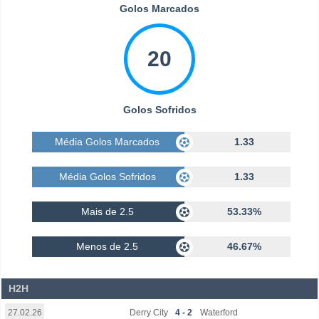
Golos Marcados
20
Golos Sofridos
Média Golos Marcados
1.33
Média Golos Sofridos
1.33
Mais de 2.5
53.33%
Menos de 2.5
46.67%
H2H
Derry City
4 - 2
Waterford
27.02.26