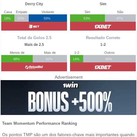
Derry City
Sim
Casa
Empate
Visitante
Sim
Não
19%
22%
59%
53%
47%
Total de Golos 2.5
Resultado Correto
Mais de 2.5
1-2
Menos de
Mais de
1-2
Outros
48%
52%
14%
86%
Advertisement
Team Momentum Performance Ranking
Os pontos TMP são um dos fatores-chave mais importantes quando