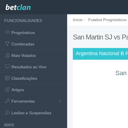
Início
Futebol Prognósticos
FUNCIONALIDADES
Prognósticos
San Martin SJ vs P
Combinadas
Argentina Nacional B 
Mais Votados
Resultados ao Vivo
San 
Classificações
Artigos
Ferramentas
Lesões e Suspensões
MAIS