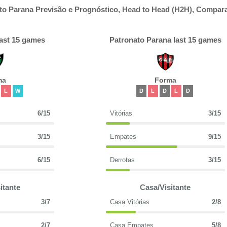
ato Parana Previsão e Prognóstico, Head to Head (H2H), Compar
last 15 games
Patronato Parana last 15 games
ma
Forma
L
W
D
L
D
L
D
6/15
Vitórias
3/15
3/15
Empates
9/15
6/15
Derrotas
3/15
itante
Casa/Visitante
3/7
Casa Vitórias
2/8
2/7
Casa Empates
5/8