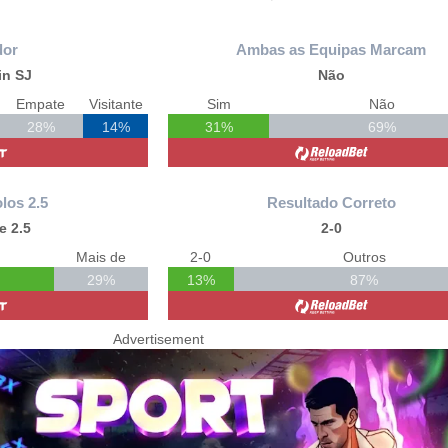
dor
Ambas as Equipas Marcam
in SJ
Não
Empate
Visitante
Sim
Não
28%
14%
31%
69%
los 2.5
Resultado Correto
e 2.5
2-0
Mais de
2-0
Outros
29%
13%
87%
Advertisement