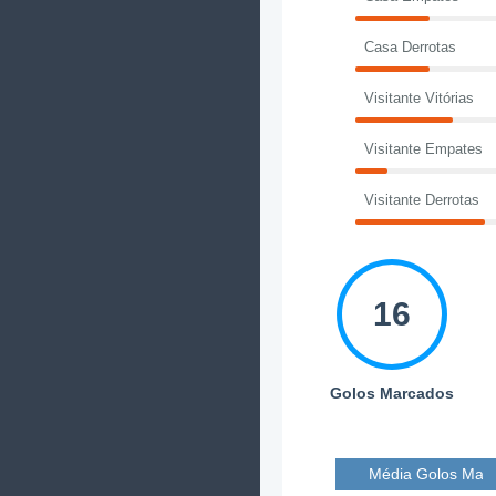
Casa Derrotas
Visitante Vitórias
Visitante Empates
Visitante Derrotas
16
Golos Marcados
Média Golos Mar