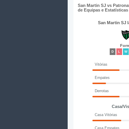
San Martin SJ vs Patron
de Equipas e Estatísticas
San Martin SJ 
For
D
L
W
Vitórias
Empates
Derrotas
Casa/Vis
Casa Vitórias
Casa Empates