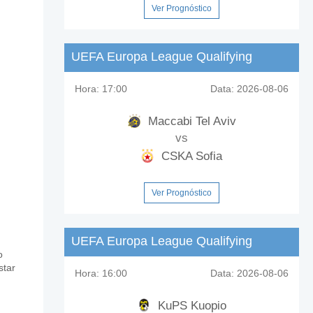
Ver Prognóstico
UEFA Europa League Qualifying
Hora:
17:00
Data:
2026-08-06
Maccabi Tel Aviv
vs
CSKA Sofia
Ver Prognóstico
UEFA Europa League Qualifying
o
star
Hora:
16:00
Data:
2026-08-06
KuPS Kuopio
na?