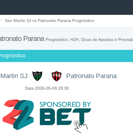
San Martin SJ vs Patronato Parana Prognóstico
atronato Parana
Prognóstico, H2H, Dicas de Apostas e Previsã
Prognóstico
Martin SJ
Patronato Parana
Data 2026-05-09 20:30