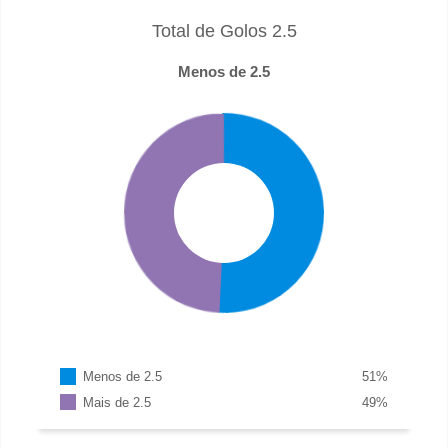
Total de Golos 2.5
Menos de 2.5
Menos de 2.5
51
%
Mais de 2.5
49
%