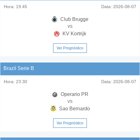
Hora:
19:45
Data:
2026-08-07
Club Brugge
vs
KV Kortrijk
Ver Prognóstico
Brazil Serie B
Hora:
23:30
Data:
2026-08-07
Operario PR
vs
Sao Bernardo
Ver Prognóstico