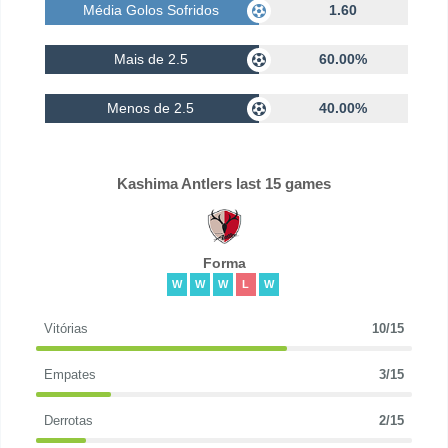
Média Golos Sofridos
1.60
Mais de 2.5
60.00%
Menos de 2.5
40.00%
Kashima Antlers last 15 games
Forma
W
W
W
L
W
Vitórias
10/15
Empates
3/15
Derrotas
2/15