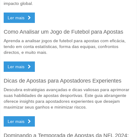
impacto global.
Ler mais
Como Analisar um Jogo de Futebol para Apostas
Aprenda a analisar jogos de futebol para apostas com eficácia,
tendo em conta estatísticas, forma das equipas, confrontos
directos, e muito mais.
Ler mais
Dicas de Apostas para Apostadores Experientes
Descubra estratégias avançadas e dicas valiosas para aprimorar
suas habilidades de apostas desportivas. Este guia abrangente
oferece insights para apostadores experientes que desejam
maximizar seus ganhos e minimizar riscos.
Ler mais
Dominando a Temporada de Apostas da NFL 2024: