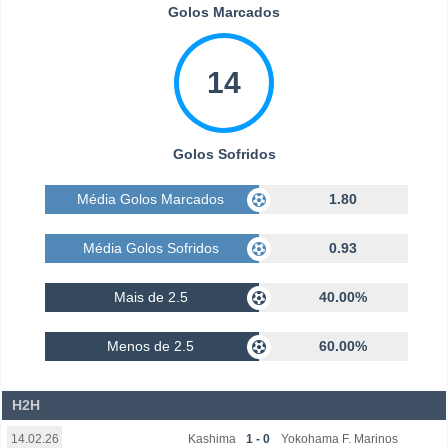
Golos Marcados
14
Golos Sofridos
Média Golos Marcados
1.80
Média Golos Sofridos
0.93
Mais de 2.5
40.00%
Menos de 2.5
60.00%
H2H
Kashima
1 - 0
Yokohama F. Marinos
14.02.26