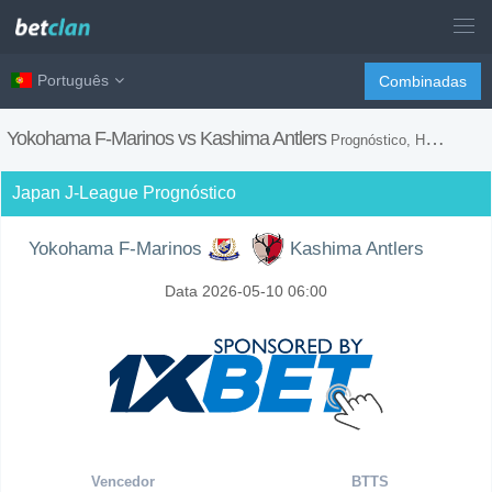
Português
Combinadas
Yokohama F-Marinos vs Kashima Antlers
Prognóstico, H2H, Dicas de Apostas e Previsão do Jogo
Japan J-League Prognóstico
Yokohama F-Marinos
Kashima Antlers
Data 2026-05-10 06:00
Vencedor
BTTS