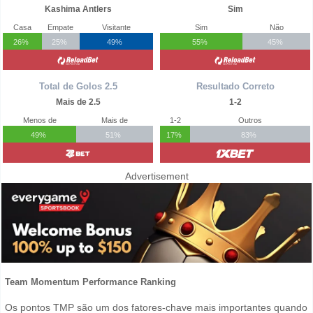
Kashima Antlers
Sim
Casa
Empate
Visitante
Sim
Não
26%
25%
49%
55%
45%
Total de Golos 2.5
Resultado Correto
Mais de 2.5
1-2
Menos de
Mais de
1-2
Outros
49%
51%
17%
83%
Advertisement
Team Momentum Performance Ranking
Os pontos TMP são um dos fatores-chave mais importantes quando