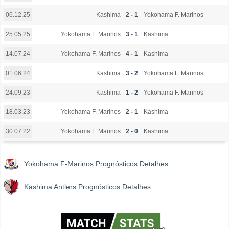
Kashima
2 - 1
Yokohama F. Marinos
06.12.25
Yokohama F. Marinos
3 - 1
Kashima
25.05.25
Yokohama F. Marinos
4 - 1
Kashima
14.07.24
Kashima
3 - 2
Yokohama F. Marinos
01.06.24
Kashima
1 - 2
Yokohama F. Marinos
24.09.23
Yokohama F. Marinos
2 - 1
Kashima
18.03.23
Yokohama F. Marinos
2 - 0
Kashima
30.07.22
Yokohama F-Marinos Prognósticos Detalhes
Kashima Antlers Prognósticos Detalhes