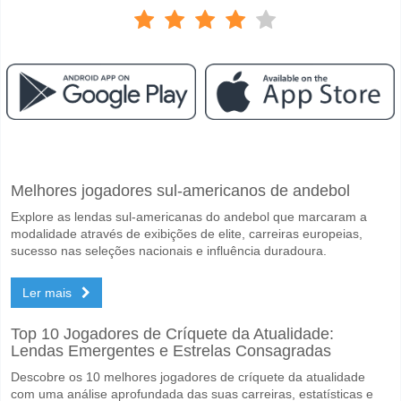
Facebook
Telegram
Instagram
Quando é a partida entre Yokohama F-Marinos v Kashi
Melhores jogadores sul-americanos de andebol
A partida entre Yokohama F-Marinos v Kashima Antlers 10 May 2026 
Explore as lendas sul-americanas do andebol que marcaram a
Quem é o time favorito para vencer entre Yokohama F-
modalidade através de exibições de elite, carreiras europeias,
Kashima Antlers para o Vencedor do jogo, com a probabilidade de 49
sucesso nas seleções nacionais e influência duradoura.
Será que ambas as equipas marcam no jogo Yokohama 
Ler mais
Sim para Ambas as Equipas Marcam, com a percentagem de 55%.
Top 10 Jogadores de Críquete da Atualidade:
Qual é a previsão de resultado correcto para Yokohama
Lendas Emergentes e Estrelas Consagradas
No lado arriscado, pode tentar o Resultado Correto de 1-2 que tem 
Descobre os 10 melhores jogadores de críquete da atualidade
com uma análise aprofundada das suas carreiras, estatísticas e