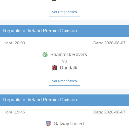
Ver Prognóstico
Republic of Ireland Premier Division
Hora:
20:00
Data:
2026-08-07
Shamrock Rovers
vs
Dundalk
Ver Prognóstico
Republic of Ireland Premier Division
Hora:
19:45
Data:
2026-08-07
Galway United