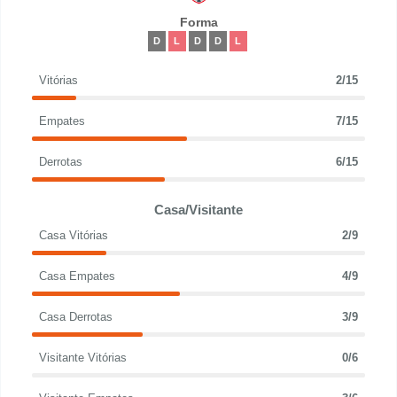
Forma
D
L
D
D
L
Vitórias
2/15
Empates
7/15
Derrotas
6/15
Casa/Visitante
Casa Vitórias
2/9
Casa Empates
4/9
Casa Derrotas
3/9
Visitante Vitórias
0/6