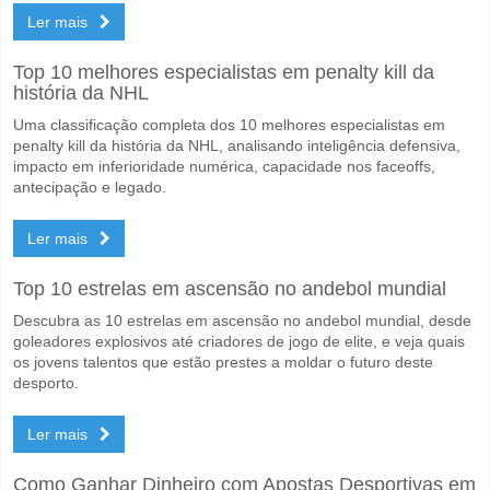
Ler mais
Top 10 melhores especialistas em penalty kill da
história da NHL
Uma classificação completa dos 10 melhores especialistas em
penalty kill da história da NHL, analisando inteligência defensiva,
impacto em inferioridade numérica, capacidade nos faceoffs,
antecipação e legado.
Ler mais
Top 10 estrelas em ascensão no andebol mundial
Descubra as 10 estrelas em ascensão no andebol mundial, desde
goleadores explosivos até criadores de jogo de elite, e veja quais
os jovens talentos que estão prestes a moldar o futuro deste
desporto.
Ler mais
Como Ganhar Dinheiro com Apostas Desportivas em