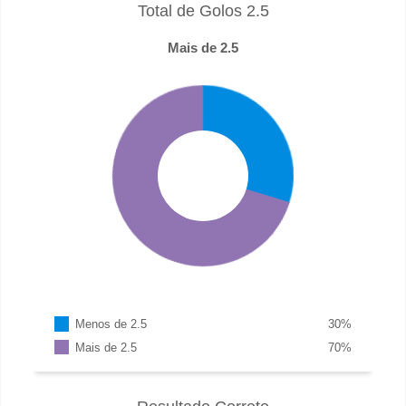
Total de Golos 2.5
Mais de 2.5
Menos de 2.5
30
%
Mais de 2.5
70
%