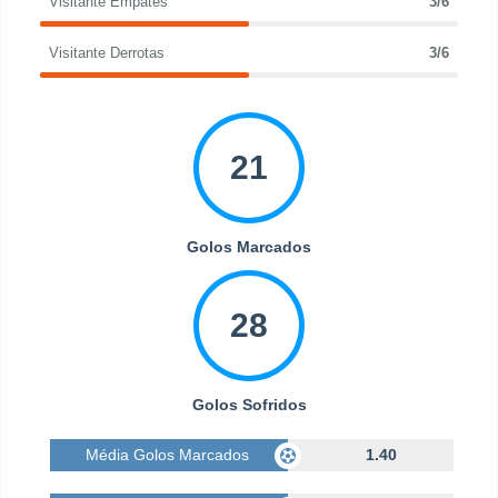
Visitante Empates
3/6
Visitante Derrotas
3/6
21
Golos Marcados
28
Golos Sofridos
Média Golos Marcados
1.40