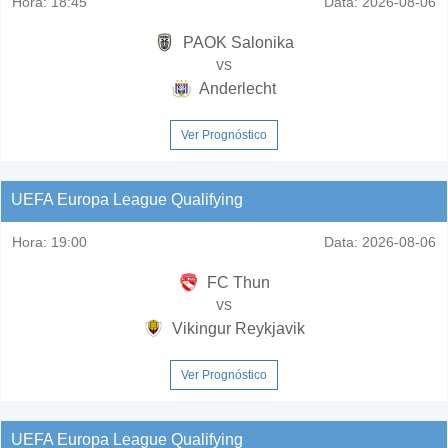
Hora:
18:45
Data:
2026-08-06
PAOK Salonika
vs
Anderlecht
Ver Prognóstico
UEFA Europa League Qualifying
Hora:
19:00
Data:
2026-08-06
FC Thun
vs
Vikingur Reykjavik
Ver Prognóstico
UEFA Europa League Qualifying