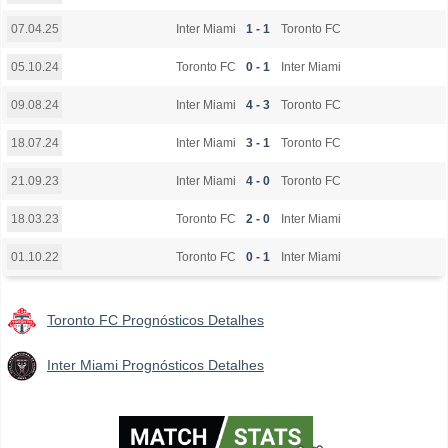
Inter Miami
1 - 1
Toronto FC
07.04.25
Toronto FC
0 - 1
Inter Miami
05.10.24
Inter Miami
4 - 3
Toronto FC
09.08.24
Inter Miami
3 - 1
Toronto FC
18.07.24
Inter Miami
4 - 0
Toronto FC
21.09.23
Toronto FC
2 - 0
Inter Miami
18.03.23
Toronto FC
0 - 1
Inter Miami
01.10.22
Toronto FC Prognósticos Detalhes
Inter Miami Prognósticos Detalhes