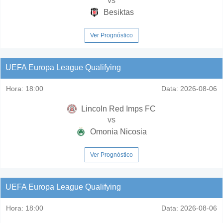
vs
Besiktas
Ver Prognóstico
UEFA Europa League Qualifying
Hora:
18:00
Data:
2026-08-06
Lincoln Red Imps FC
vs
Omonia Nicosia
Ver Prognóstico
UEFA Europa League Qualifying
Hora:
18:00
Data:
2026-08-06