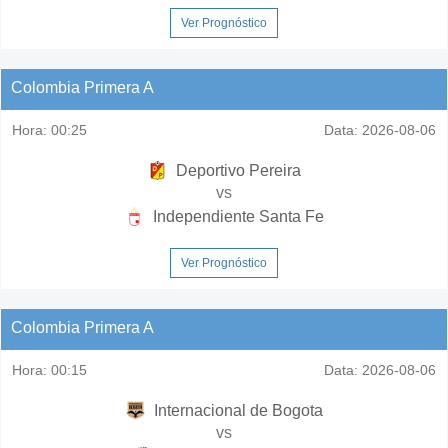
Ver Prognóstico
Colombia Primera A
Hora:
00:25
Data:
2026-08-06
Deportivo Pereira
vs
Independiente Santa Fe
Ver Prognóstico
Colombia Primera A
Hora:
00:15
Data:
2026-08-06
Internacional de Bogota
vs