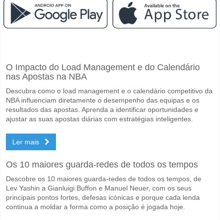
Facebook
Telegram
Instagram
Quando é a partida entre Colorado Rapids v St. Louis 
O Impacto do Load Management e do Calendário
A partida entre Colorado Rapids v St. Louis City SC 10 May 2026 02:3
nas Apostas na NBA
Quem é o time favorito para vencer entre Colorado Rapi
Descubra como o load management e o calendário competitivo da
Colorado Rapids para o Vencedor do jogo, com a probabilidade de 5
NBA influenciam diretamente o desempenho das equipas e os
resultados das apostas. Aprenda a identificar oportunidades e
Será que ambas as equipas marcam no jogo Colorado R
ajustar as suas apostas diárias com estratégias inteligentes.
Sim para Ambas as Equipas Marcam, com a percentagem de 65%.
Ler mais
Qual é a previsão de resultado correcto para Colorado 
Os 10 maiores guarda-redes de todos os tempos
No lado arriscado, pode tentar o Resultado Correto de 3-1 que tem 
Descobre os 10 maiores guarda-redes de todos os tempos, de
Lev Yashin a Gianluigi Buffon e Manuel Neuer, com os seus
principais pontos fortes, defesas icónicas e porque cada lenda
continua a moldar a forma como a posição é jogada hoje.