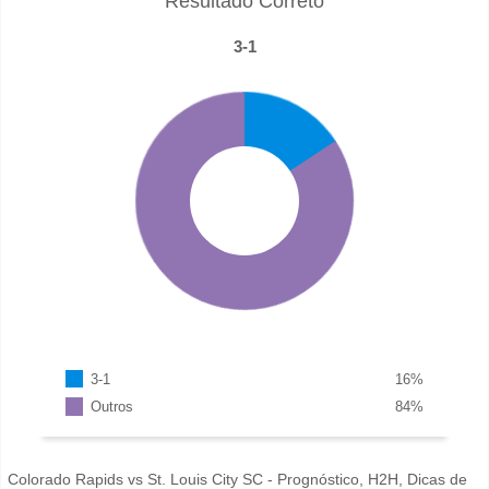
Resultado Correto
3-1
3-1
16
%
Outros
84
%
Colorado Rapids vs St. Louis City SC - Prognóstico, H2H, Dicas de