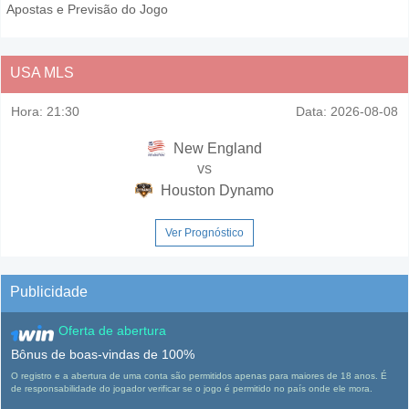
Apostas e Previsão do Jogo
USA MLS
Hora:
21:30
Data:
2026-08-08
New England
vs
Houston Dynamo
Ver Prognóstico
Publicidade
Oferta de abertura
Bônus de boas-vindas de 100%
O registro e a abertura de uma conta são permitidos apenas para maiores de 18 anos. É
de responsabilidade do jogador verificar se o jogo é permitido no país onde ele mora.