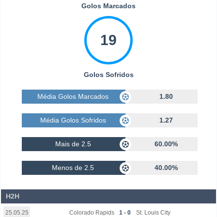
Golos Marcados
19
Golos Sofridos
Média Golos Marcados
1.80
Média Golos Sofridos
1.27
Mais de 2.5
60.00%
Menos de 2.5
40.00%
H2H
Colorado Rapids
1 - 0
St. Louis City
25.05.25