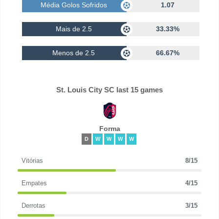
Média Golos Sofridos
1.07
Mais de 2.5
33.33%
Menos de 2.5
66.67%
St. Louis City SC last 15 games
Forma
D
W
W
W
W
Vitórias
8/15
Empates
4/15
Derrotas
3/15