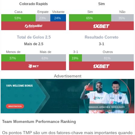
Colorado Rapids
Sim
Casa
Empate
Visitante
Sim
Não
53%
23%
24%
65%
35%
Total de Golos 2.5
Resultado Correto
Mais de 2.5
3-1
Menos de
Mais de
3-1
Outros
37%
63%
19%
81%
Advertisement
Team Momentum Performance Ranking
Os pontos TMP são um dos fatores-chave mais importantes quando