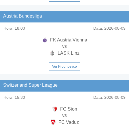
Austria Bundesliga
Hora:
18:00
Data:
2026-08-09
FK Austria Vienna
vs
LASK Linz
Ver Prognóstico
Switzerland Super League
Hora:
15:30
Data:
2026-08-09
FC Sion
vs
FC Vaduz