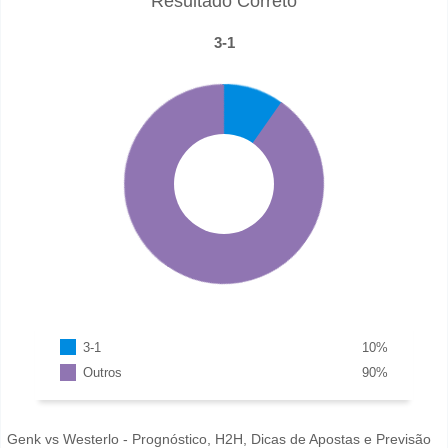
Resultado Correto
3-1
3-1
10
%
Outros
90
%
Genk vs Westerlo - Prognóstico, H2H, Dicas de Apostas e Previsão