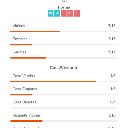
Forma
W
W
L
L
L
Vitórias
7/15
Empates
3/15
Derrotas
5/15
Casa/Visitante
Casa Vitórias
4/5
Casa Empates
1/5
Casa Derrotas
0/5
Visitante Vitórias
3/10