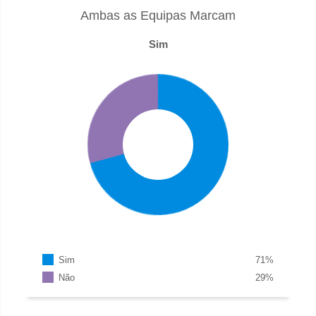
Ambas as Equipas Marcam
Sim
Sim
71
%
Não
29
%