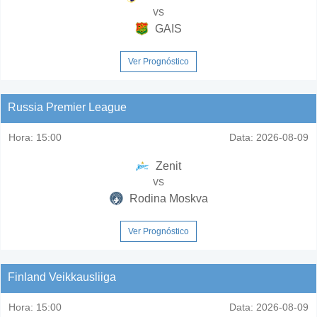
vs
GAIS
Ver Prognóstico
Russia Premier League
Hora:
15:00
Data:
2026-08-09
Zenit
vs
Rodina Moskva
Ver Prognóstico
Finland Veikkausliiga
Hora:
15:00
Data:
2026-08-09