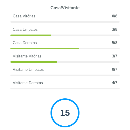
Casa/Visitante
Casa Vitórias
0/8
Casa Empates
3/8
Casa Derrotas
5/8
Visitante Vitórias
3/7
Visitante Empates
0/7
Visitante Derrotas
4/7
15