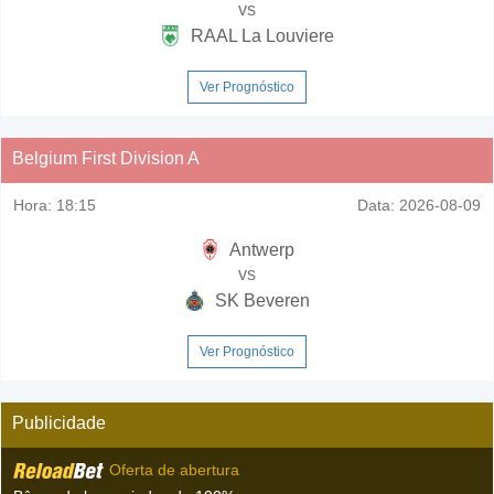
vs
RAAL La Louviere
Ver Prognóstico
Belgium First Division A
Hora:
18:15
Data:
2026-08-09
Antwerp
vs
SK Beveren
Ver Prognóstico
Publicidade
Oferta de abertura