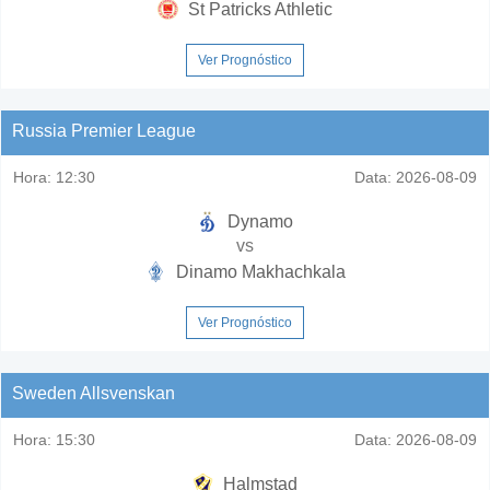
St Patricks Athletic
Ver Prognóstico
Russia Premier League
Hora:
12:30
Data:
2026-08-09
Dynamo
vs
Dinamo Makhachkala
Ver Prognóstico
Sweden Allsvenskan
Hora:
15:30
Data:
2026-08-09
Halmstad