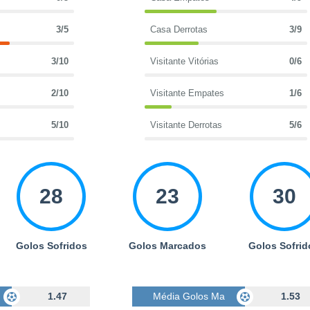
3/5
Casa Derrotas
3/9
3/10
Visitante Vitórias
0/6
2/10
Visitante Empates
1/6
5/10
Visitante Derrotas
5/6
28
23
30
Golos Sofridos
Golos Marcados
Golos Sofrid
cados
1.47
Média Golos Marcados
1.53