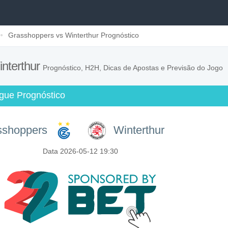
Grasshoppers vs Winterthur Prognóstico
nterthur
Prognóstico, H2H, Dicas de Apostas e Previsão do Jogo
gue Prognóstico
sshoppers
Winterthur
Data 2026-05-12 19:30