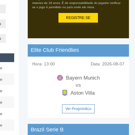
maiores de 18 anos. É de responsabilidade do jogador verificar
se o jogo é permitido no país onde ele mora.
REGISTRE-SE
%
%
Elite Club Friendlies
Hora:
13:00
Data:
2026-08-07
ue
Bayern Munich
ue
vs
ue
Aston Villa
ue
Ver Prognóstico
ue
ue
Brazil Serie B