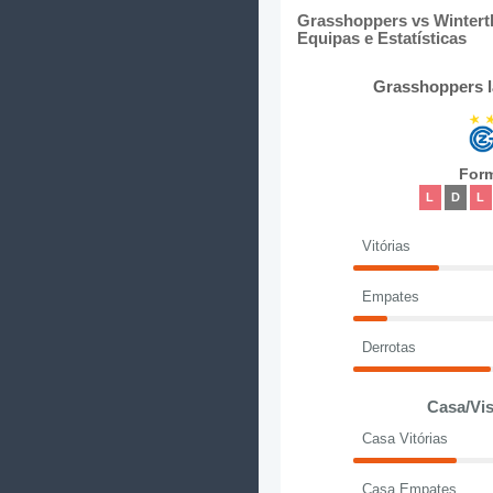
Grasshoppers vs Wintert
Equipas e Estatísticas
Grasshoppers l
For
L
D
L
Vitórias
Empates
Derrotas
Casa/Vis
Casa Vitórias
Casa Empates