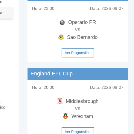
ue
Hora:
23:30
Data:
2026-08-07
ue
Operario PR
vs
Sao Bernardo
Ver Prognóstico
England EFL Cup
Hora:
20:00
Data:
2026-08-07
Middlesbrough
n,
ico:
vs
Wrexham
Ver Prognóstico