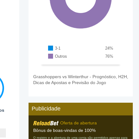
3-1
24
%
Outros
76
%
Grasshoppers vs Winterthur - Prognóstico, H2H,
Dicas de Apostas e Previsão do Jogo
Publicidade
os
Oferta de abertura
Bônus de boas-vindas de 100%
O registro e a abertura de uma conta são permitidos apenas para