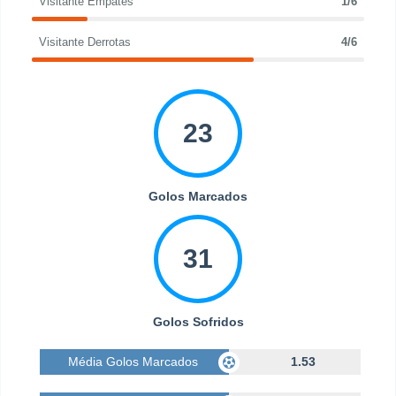
Visitante Empates
1/6
Visitante Derrotas
4/6
23
Golos Marcados
31
Golos Sofridos
Média Golos Marcados
1.53