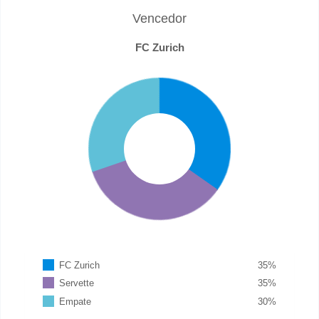
Vencedor
FC Zurich
FC Zurich
35
%
Servette
35
%
Empate
30
%