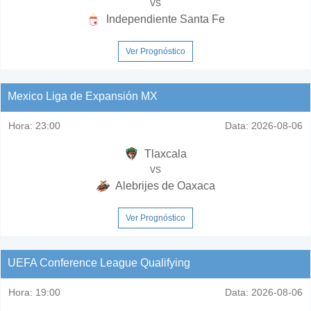
vs
Independiente Santa Fe
Ver Prognóstico
Mexico Liga de Expansión MX
Hora:
23:00
Data:
2026-08-06
Tlaxcala
vs
Alebrijes de Oaxaca
Ver Prognóstico
UEFA Conference League Qualifying
Hora:
19:00
Data:
2026-08-06