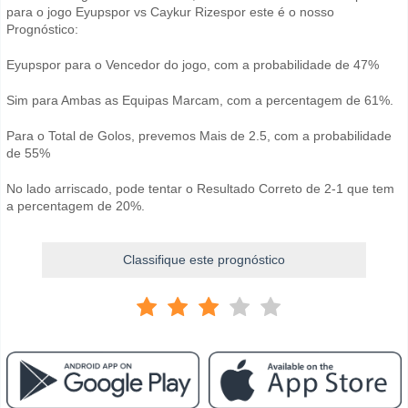
para o jogo Eyupspor vs Caykur Rizespor este é o nosso
Prognóstico:
Eyupspor para o Vencedor do jogo, com a probabilidade de 47%
Sim para Ambas as Equipas Marcam, com a percentagem de 61%.
Para o Total de Golos, prevemos Mais de 2.5, com a probabilidade
de 55%
No lado arriscado, pode tentar o Resultado Correto de 2-1 que tem
a percentagem de 20%.
Classifique este prognóstico