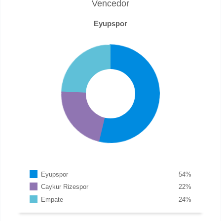
Vencedor
Eyupspor
Eyupspor
54
%
Caykur Rizespor
22
%
Empate
24
%