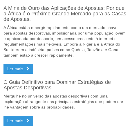
A Mina de Ouro das Aplicações de Apostas: Por que
a África é o Próximo Grande Mercado para as Casas
de Apostas.
A África está a emergir rapidamente como um mercado chave
para apostas desportivas, impulsionada por uma população jovem
e apaixonada por desporto, um acesso crescente à internet e
regulamentações mais flexíveis. Embora a Nigéria e a África do
Sul liderem a indústria, países como Quénia, Tanzânia e Gana
também estão a crescer rapidamente.
Ler mais
O Guia Definitivo para Dominar Estratégias de
Apostas Desportivas
Mergulhe no universo das apostas desportivas com uma
exploração abrangente das principais estratégias que podem dar-
lhe vantagem sobre as probabilidades.
Ler mais