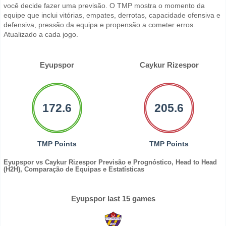
você decide fazer uma previsão. O TMP mostra o momento da
equipe que inclui vitórias, empates, derrotas, capacidade ofensiva e
defensiva, pressão da equipa e propensão a cometer erros.
Atualizado a cada jogo.
Eyupspor
Caykur Rizespor
172.6
205.6
TMP Points
TMP Points
Eyupspor vs Caykur Rizespor Previsão e Prognóstico, Head to Head
(H2H), Comparação de Equipas e Estatísticas
Eyupspor last 15 games