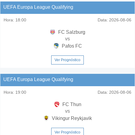
UEFA Europa League Qualifying
Hora:
18:00
Data:
2026-08-06
FC Salzburg
vs
Pafos FC
Ver Prognóstico
UEFA Europa League Qualifying
Hora:
19:00
Data:
2026-08-06
FC Thun
vs
Vikingur Reykjavik
Ver Prognóstico