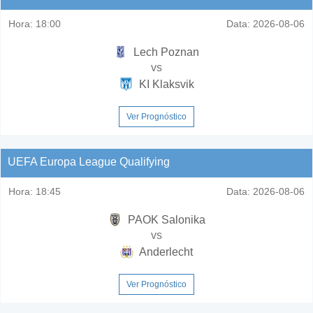
Hora:
18:00
Data:
2026-08-06
Lech Poznan
vs
KI Klaksvik
Ver Prognóstico
UEFA Europa League Qualifying
Hora:
18:45
Data:
2026-08-06
PAOK Salonika
vs
Anderlecht
Ver Prognóstico