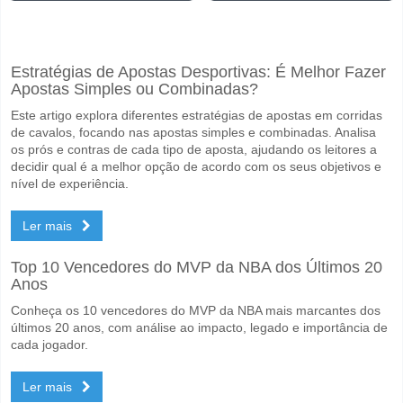
Facebook
Telegram
Instagram
Quando é a partida entre Eyupspor v Caykur Rizespor?
Estratégias de Apostas Desportivas: É Melhor Fazer
A partida entre Eyupspor v Caykur Rizespor 09 May 2026 18:00.
Apostas Simples ou Combinadas?
Quem é o time favorito para vencer entre Eyupspor v C
Este artigo explora diferentes estratégias de apostas em corridas
Eyupspor para o Vencedor do jogo, com a probabilidade de 47%
de cavalos, focando nas apostas simples e combinadas. Analisa
os prós e contras de cada tipo de aposta, ajudando os leitores a
Será que ambas as equipas marcam no jogo Eyupspor 
decidir qual é a melhor opção de acordo com os seus objetivos e
nível de experiência.
Sim para Ambas as Equipas Marcam, com a percentagem de 61%.
Ler mais
Qual é a previsão de resultado correcto para Eyupspor
No lado arriscado, pode tentar o Resultado Correto de 2-1 que tem 
Top 10 Vencedores do MVP da NBA dos Últimos 20
Anos
Conheça os 10 vencedores do MVP da NBA mais marcantes dos
últimos 20 anos, com análise ao impacto, legado e importância de
cada jogador.
Ler mais