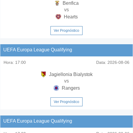
Benfica
vs
Hearts
Ver Prognóstico
UEFA Europa League Qualifying
Hora:
17:00
Data:
2026-08-06
Jagiellonia Bialystok
vs
Rangers
Ver Prognóstico
UEFA Europa League Qualifying