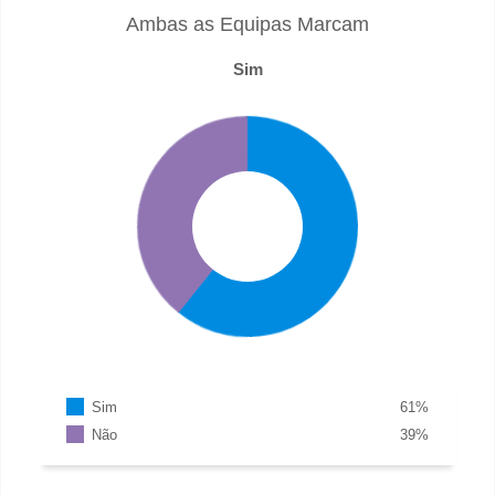
Ambas as Equipas Marcam
Sim
Sim
61
%
Não
39
%