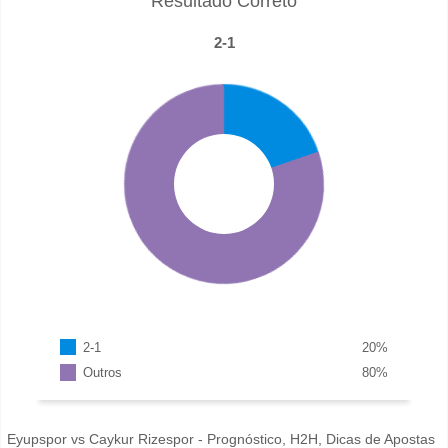
Resultado Correto
2-1
2-1
20
%
Outros
80
%
Eyupspor vs Caykur Rizespor - Prognóstico, H2H, Dicas de Apostas