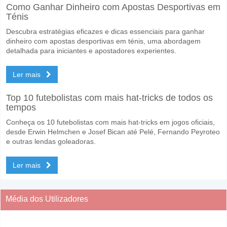
Como Ganhar Dinheiro com Apostas Desportivas em
Ténis
Descubra estratégias eficazes e dicas essenciais para ganhar
dinheiro com apostas desportivas em ténis, uma abordagem
detalhada para iniciantes e apostadores experientes.
Ler mais
Top 10 futebolistas com mais hat-tricks de todos os
tempos
Conheça os 10 futebolistas com mais hat-tricks em jogos oficiais,
desde Erwin Helmchen e Josef Bican até Pelé, Fernando Peyroteo
e outras lendas goleadoras.
Ler mais
Média dos Utilizadores