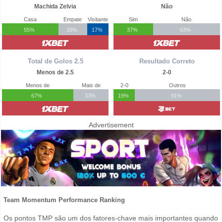
Machida Zelvia
Não
Casa
Empate
Visitante
Sim
Não
55%
28%
17%
37%
63%
Total de Golos 2.5
Resultado Correto
Menos de 2.5
2-0
Menos de
Mais de
2-0
Outros
67%
33%
19%
81%
Advertisement
Team Momentum Performance Ranking
Os pontos TMP são um dos fatores-chave mais importantes quando