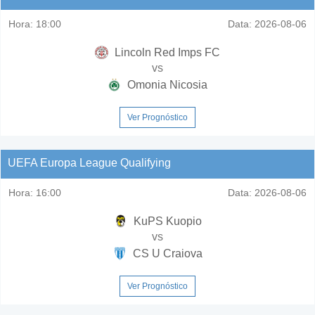
Hora:
18:00
Data:
2026-08-06
Lincoln Red Imps FC
vs
Omonia Nicosia
Ver Prognóstico
UEFA Europa League Qualifying
Hora:
16:00
Data:
2026-08-06
KuPS Kuopio
vs
CS U Craiova
Ver Prognóstico