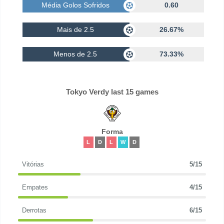
Média Golos Sofridos
0.60
Mais de 2.5
26.67%
Menos de 2.5
73.33%
Tokyo Verdy last 15 games
Forma
L
D
L
W
D
Vitórias
5/15
Empates
4/15
Derrotas
6/15