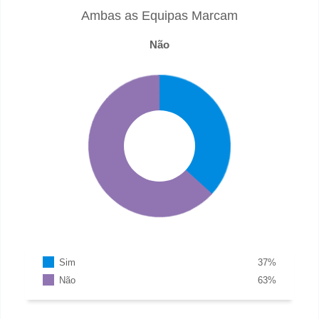
Ambas as Equipas Marcam
Não
Sim
37
%
Não
63
%