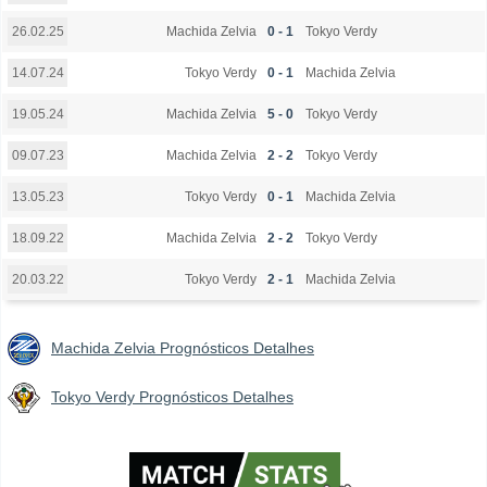
Machida Zelvia
0 - 1
Tokyo Verdy
26.02.25
Tokyo Verdy
0 - 1
Machida Zelvia
14.07.24
Machida Zelvia
5 - 0
Tokyo Verdy
19.05.24
Machida Zelvia
2 - 2
Tokyo Verdy
09.07.23
Tokyo Verdy
0 - 1
Machida Zelvia
13.05.23
Machida Zelvia
2 - 2
Tokyo Verdy
18.09.22
Tokyo Verdy
2 - 1
Machida Zelvia
20.03.22
Machida Zelvia Prognósticos Detalhes
Tokyo Verdy Prognósticos Detalhes