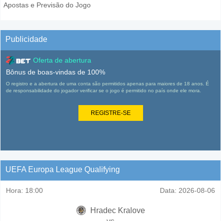
Apostas e Previsão do Jogo
Publicidade
Oferta de abertura
Bônus de boas-vindas de 100%
O registro e a abertura de uma conta são permitidos apenas para maiores de 18 anos. É
de responsabilidade do jogador verificar se o jogo é permitido no país onde ele mora.
REGISTRE-SE
UEFA Europa League Qualifying
Hora:
18:00
Data:
2026-08-06
Hradec Kralove