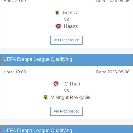
Hora:
20:00
Data:
2026-08-06
Benfica
vs
Hearts
Ver Prognóstico
UEFA Europa League Qualifying
Hora:
19:00
Data:
2026-08-06
FC Thun
vs
Vikingur Reykjavik
Ver Prognóstico
UEFA Europa League Qualifying