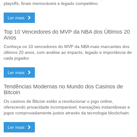
playoffs, finais memoráveis e legado competitivo.
Ler mais
Top 10 Vencedores do MVP da NBA dos Últimos 20
Anos
Conheça os 10 vencedores do MVP da NBA mais marcantes dos
últimos 20 anos, com análise ao impacto, legado e importância de
cada jogador.
Ler mais
Tendências Modernas no Mundo dos Casinos de
Bitcoin
Os casinos de Bitcoin estão a revolucionar o jogo online,
oferecendo privacidade incomparável, transações instantâneas e
jogos comprovadamente justos através da tecnologia blockchain.
Ler mais