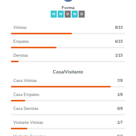
Forma
W
W
D
W
D
Vitórias
8/15
Empates
6/15
Derrotas
1/15
Casa/Visitante
Casa Vitórias
7/8
Casa Empates
1/8
Casa Derrotas
0/8
Visitante Vitórias
1/7