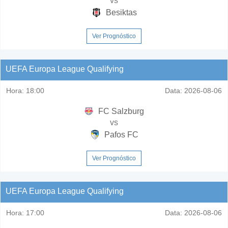
vs
Besiktas
Ver Prognóstico
UEFA Europa League Qualifying
Hora:
18:00
Data:
2026-08-06
FC Salzburg
vs
Pafos FC
Ver Prognóstico
UEFA Europa League Qualifying
Hora:
17:00
Data:
2026-08-06