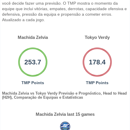
você decide fazer uma previsão. O TMP mostra o momento da
equipe que inclui vitórias, empates, derrotas, capacidade ofensiva e
defensiva, pressão da equipa e propensão a cometer erros.
Atualizado a cada jogo.
Machida Zelvia
Tokyo Verdy
253.7
178.4
TMP Points
TMP Points
Machida Zelvia vs Tokyo Verdy Previsão e Prognóstico, Head to Head
(H2H), Comparação de Equipas e Estatísticas
Machida Zelvia last 15 games