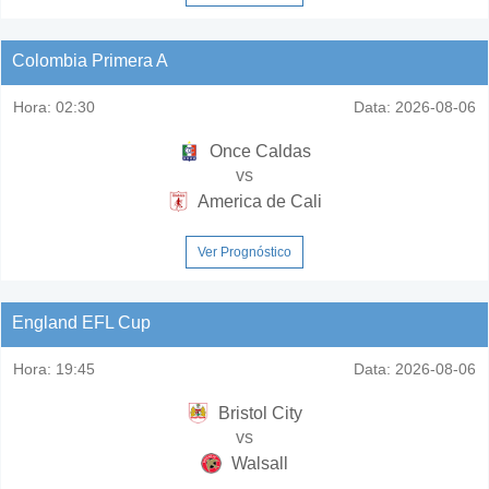
Colombia Primera A
Hora:
02:30
Data:
2026-08-06
Once Caldas
vs
America de Cali
Ver Prognóstico
England EFL Cup
Hora:
19:45
Data:
2026-08-06
Bristol City
vs
Walsall