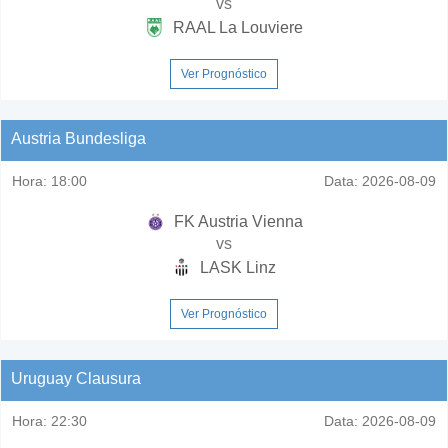
vs
RAAL La Louviere
Ver Prognóstico
Austria Bundesliga
Hora:
18:00
Data:
2026-08-09
FK Austria Vienna
vs
LASK Linz
Ver Prognóstico
Uruguay Clausura
Hora:
22:30
Data:
2026-08-09