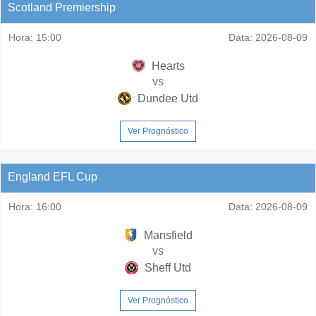
Scotland Premiership
Hora:
15:00
Data:
2026-08-09
Hearts
vs
Dundee Utd
Ver Prognóstico
England EFL Cup
Hora:
16:00
Data:
2026-08-09
Mansfield
vs
Sheff Utd
Ver Prognóstico