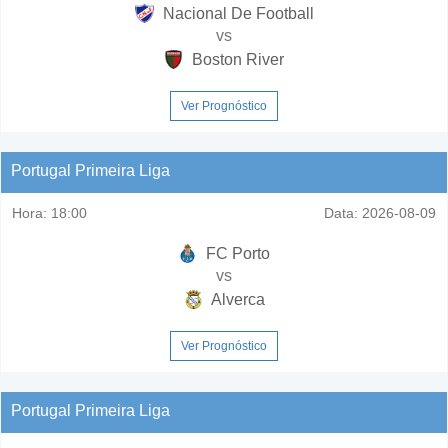
Nacional De Football
vs
Boston River
Ver Prognóstico
Portugal Primeira Liga
Hora:
18:00
Data:
2026-08-09
FC Porto
vs
Alverca
Ver Prognóstico
Portugal Primeira Liga