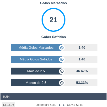
Golos Marcados
21
Golos Sofridos
Média Golos Marcados
1.40
Média Golos Sofridos
1.40
Mais de 2.5
46.67%
Menos de 2.5
53.33%
H2H
Lokomotiv Sofia
1 - 1
Slavia Sofia
13.03.26