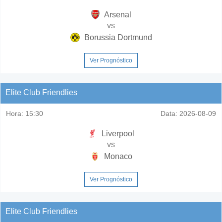
Arsenal
vs
Borussia Dortmund
Ver Prognóstico
Elite Club Friendlies
Hora:
15:30
Data:
2026-08-09
Liverpool
vs
Monaco
Ver Prognóstico
Elite Club Friendlies