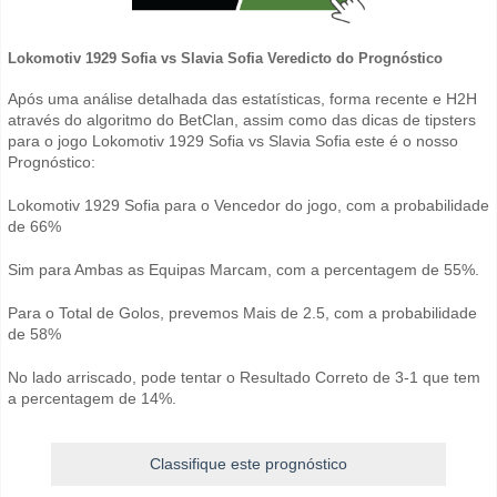
Lokomotiv 1929 Sofia vs Slavia Sofia Veredicto do Prognóstico
Após uma análise detalhada das estatísticas, forma recente e H2H
através do algoritmo do BetClan, assim como das dicas de tipsters
para o jogo Lokomotiv 1929 Sofia vs Slavia Sofia este é o nosso
Prognóstico:
Lokomotiv 1929 Sofia para o Vencedor do jogo, com a probabilidade
de 66%
Sim para Ambas as Equipas Marcam, com a percentagem de 55%.
Para o Total de Golos, prevemos Mais de 2.5, com a probabilidade
de 58%
No lado arriscado, pode tentar o Resultado Correto de 3-1 que tem
a percentagem de 14%.
Classifique este prognóstico