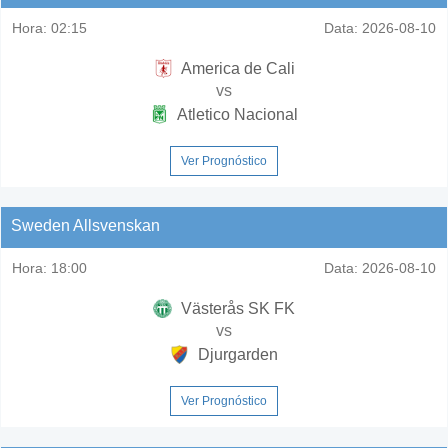
Hora:
02:15
Data:
2026-08-10
America de Cali
vs
Atletico Nacional
Ver Prognóstico
Sweden Allsvenskan
Hora:
18:00
Data:
2026-08-10
Västerås SK FK
vs
Djurgarden
Ver Prognóstico