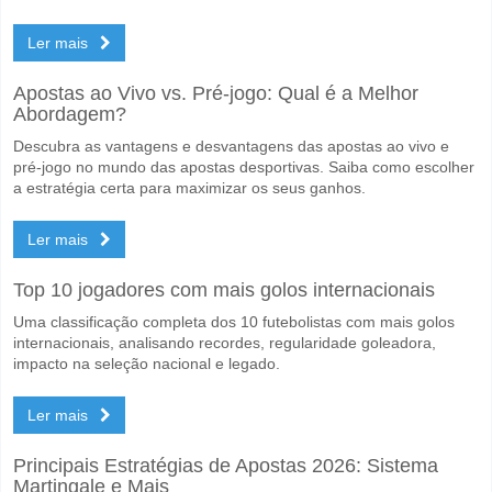
Ler mais
Apostas ao Vivo vs. Pré-jogo: Qual é a Melhor
Abordagem?
Descubra as vantagens e desvantagens das apostas ao vivo e
pré-jogo no mundo das apostas desportivas. Saiba como escolher
a estratégia certa para maximizar os seus ganhos.
Ler mais
Top 10 jogadores com mais golos internacionais
Uma classificação completa dos 10 futebolistas com mais golos
internacionais, analisando recordes, regularidade goleadora,
impacto na seleção nacional e legado.
Ler mais
Principais Estratégias de Apostas 2026: Sistema
Martingale e Mais