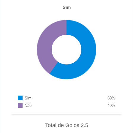
Sim
Sim
60
%
Não
40
%
Total de Golos 2.5