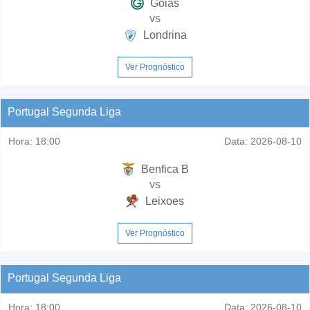
Goias
vs
Londrina
Ver Prognóstico
Portugal Segunda Liga
Hora:
18:00
Data:
2026-08-10
Benfica B
vs
Leixoes
Ver Prognóstico
Portugal Segunda Liga
Hora:
18:00
Data:
2026-08-10