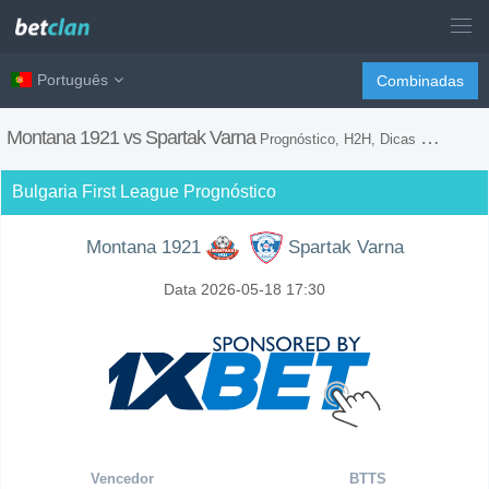
Português
Combinadas
Montana 1921 vs Spartak Varna
Prognóstico, H2H, Dicas de Apostas e Previsão do Jogo
Bulgaria First League Prognóstico
Montana 1921
Spartak Varna
Data 2026-05-18 17:30
Vencedor
BTTS