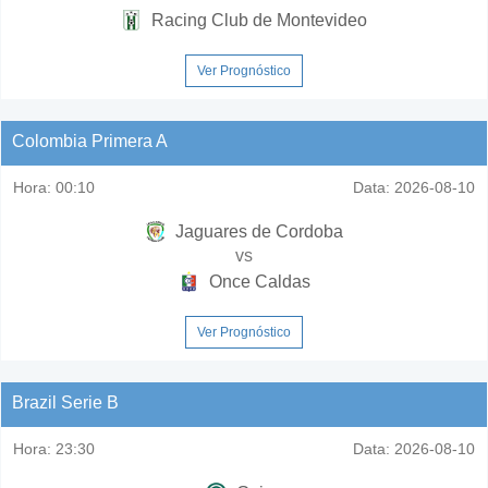
Racing Club de Montevideo
Ver Prognóstico
Colombia Primera A
Hora:
00:10
Data:
2026-08-10
Jaguares de Cordoba
vs
Once Caldas
Ver Prognóstico
Brazil Serie B
Hora:
23:30
Data:
2026-08-10