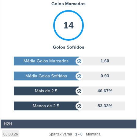
Golos Marcados
14
Golos Sofridos
Média Golos Marcados
1.60
Média Golos Sofridos
0.93
Mais de 2.5
46.67%
Menos de 2.5
53.33%
H2H
Spartak Varna
1 - 0
Montana
03.03.26