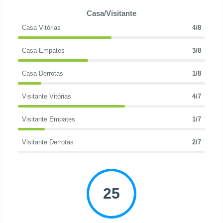
Casa/Visitante
Casa Vitórias
4/8
Casa Empates
3/8
Casa Derrotas
1/8
Visitante Vitórias
4/7
Visitante Empates
1/7
Visitante Derrotas
2/7
25