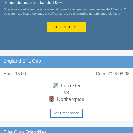
Bônus de boas-vindas de 100%
O registro e a abertura de uma conta são permitidos apenas para maiores de 18 anos. É
de responsabilidade do jogador verificar se o jogo é permitido no país onde ele mora.
REGISTRE-SE
England EFL Cup
Hora:
15:00
Data:
2026-08-08
Leicester
vs
Northampton
Ver Prognóstico
Elite Club Friendlies