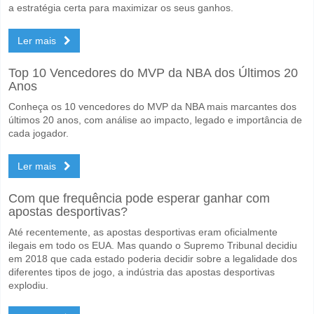
a estratégia certa para maximizar os seus ganhos.
Ler mais
Top 10 Vencedores do MVP da NBA dos Últimos 20
Anos
Conheça os 10 vencedores do MVP da NBA mais marcantes dos
últimos 20 anos, com análise ao impacto, legado e importância de
cada jogador.
Ler mais
Com que frequência pode esperar ganhar com
apostas desportivas?
Até recentemente, as apostas desportivas eram oficialmente
ilegais em todo os EUA. Mas quando o Supremo Tribunal decidiu
em 2018 que cada estado poderia decidir sobre a legalidade dos
diferentes tipos de jogo, a indústria das apostas desportivas
explodiu.