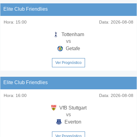
Elite Club Friendlies
Hora:
15:00
Data:
2026-08-08
Tottenham
vs
Getafe
Ver Prognóstico
Elite Club Friendlies
Hora:
16:00
Data:
2026-08-08
VfB Stuttgart
vs
Everton
Ver Prognóstico