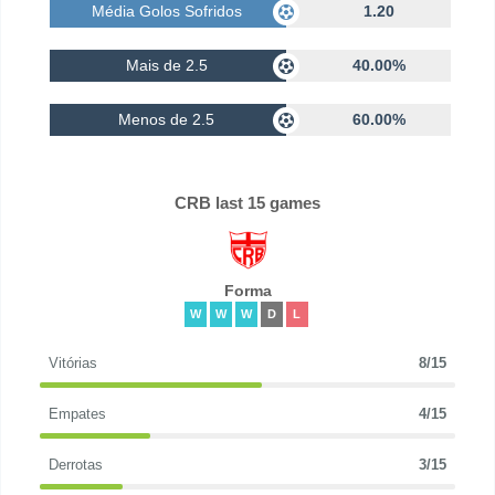
Média Golos Sofridos
1.20
Mais de 2.5
40.00%
Menos de 2.5
60.00%
CRB last 15 games
Forma
W
W
W
D
L
Vitórias
8/15
Empates
4/15
Derrotas
3/15