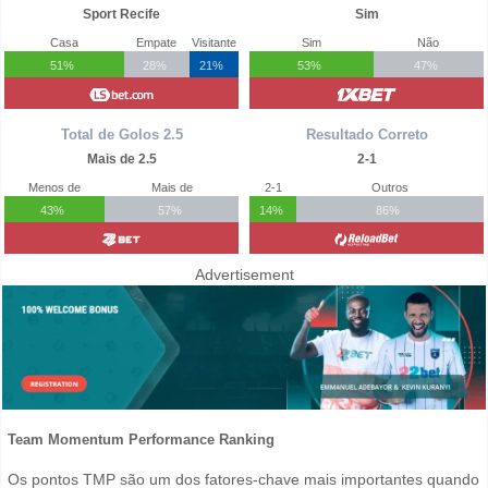
Sport Recife
Sim
Casa
Empate
Visitante
Sim
Não
51%
28%
21%
53%
47%
Total de Golos 2.5
Resultado Correto
Mais de 2.5
2-1
Menos de
Mais de
2-1
Outros
43%
57%
14%
86%
Advertisement
Team Momentum Performance Ranking
Os pontos TMP são um dos fatores-chave mais importantes quando