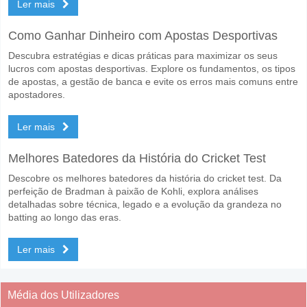
Ler mais
Como Ganhar Dinheiro com Apostas Desportivas
Descubra estratégias e dicas práticas para maximizar os seus
lucros com apostas desportivas. Explore os fundamentos, os tipos
de apostas, a gestão de banca e evite os erros mais comuns entre
apostadores.
Ler mais
Melhores Batedores da História do Cricket Test
Descobre os melhores batedores da história do cricket test. Da
perfeição de Bradman à paixão de Kohli, explora análises
detalhadas sobre técnica, legado e a evolução da grandeza no
batting ao longo das eras.
Ler mais
Média dos Utilizadores