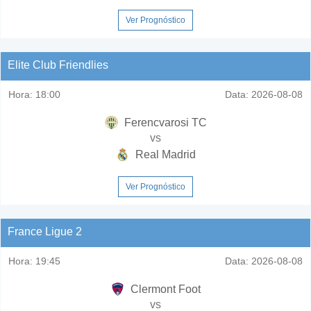
Ver Prognóstico
Elite Club Friendlies
Hora:
18:00
Data:
2026-08-08
Ferencvarosi TC
vs
Real Madrid
Ver Prognóstico
France Ligue 2
Hora:
19:45
Data:
2026-08-08
Clermont Foot
vs