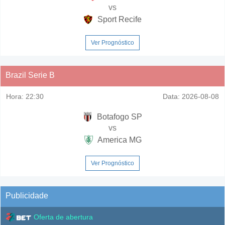
vs
Sport Recife
Ver Prognóstico
Brazil Serie B
Hora:
22:30
Data:
2026-08-08
Botafogo SP
vs
America MG
Ver Prognóstico
Publicidade
Oferta de abertura