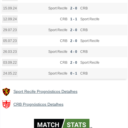
Sport Recife
2 - 0
CRB
15.09.24
CRB
1 - 1
Sport Recife
12.09.24
Sport Recife
2 - 0
CRB
29.07.23
CRB
2 - 0
Sport Recife
05.07.23
Sport Recife
4 - 0
CRB
26.03.23
CRB
2 - 0
Sport Recife
03.09.22
Sport Recife
0 - 1
CRB
24.05.22
Sport Recife Prognósticos Detalhes
CRB Prognósticos Detalhes