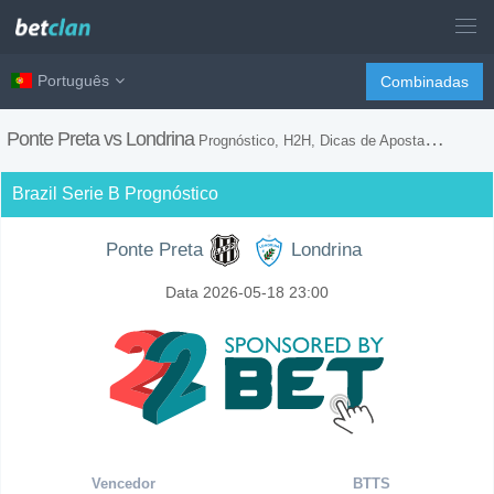
Português
Combinadas
Ponte Preta vs Londrina
Prognóstico, H2H, Dicas de Apostas e Previsão do Jogo
Brazil Serie B Prognóstico
Ponte Preta
Londrina
Data 2026-05-18 23:00
Vencedor
BTTS