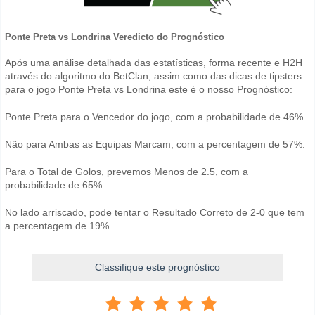
Ponte Preta vs Londrina Veredicto do Prognóstico
Após uma análise detalhada das estatísticas, forma recente e H2H
através do algoritmo do BetClan, assim como das dicas de tipsters
para o jogo Ponte Preta vs Londrina este é o nosso Prognóstico:
Ponte Preta para o Vencedor do jogo, com a probabilidade de 46%
Não para Ambas as Equipas Marcam, com a percentagem de 57%.
Para o Total de Golos, prevemos Menos de 2.5, com a
probabilidade de 65%
No lado arriscado, pode tentar o Resultado Correto de 2-0 que tem
a percentagem de 19%.
Classifique este prognóstico