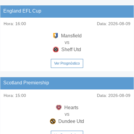
England EFL Cup
Hora:
16:00
Data:
2026-08-09
Mansfield
vs
Sheff Utd
Ver Prognóstico
Scotland Premiership
Hora:
15:00
Data:
2026-08-09
Hearts
vs
Dundee Utd