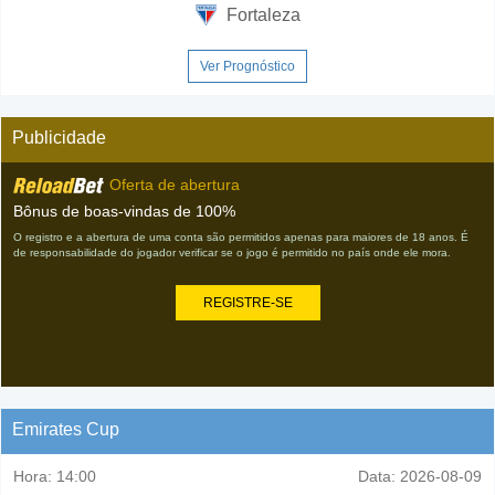
Fortaleza
Ver Prognóstico
Publicidade
Oferta de abertura
Bônus de boas-vindas de 100%
O registro e a abertura de uma conta são permitidos apenas para maiores de 18 anos. É
de responsabilidade do jogador verificar se o jogo é permitido no país onde ele mora.
REGISTRE-SE
Emirates Cup
Hora:
14:00
Data:
2026-08-09