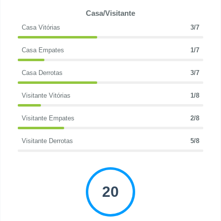
Casa/Visitante
Casa Vitórias
3/7
Casa Empates
1/7
Casa Derrotas
3/7
Visitante Vitórias
1/8
Visitante Empates
2/8
Visitante Derrotas
5/8
20