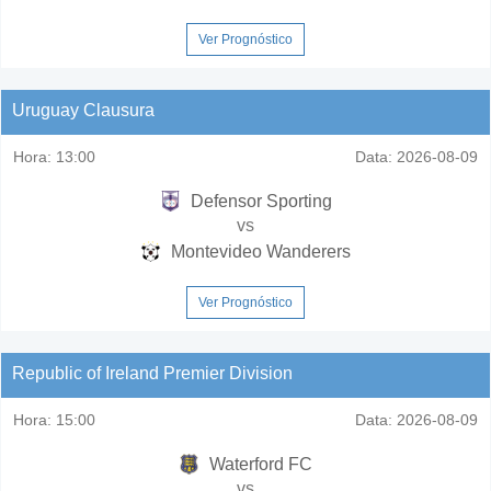
Ver Prognóstico
Uruguay Clausura
Hora:
13:00
Data:
2026-08-09
Defensor Sporting
vs
Montevideo Wanderers
Ver Prognóstico
Republic of Ireland Premier Division
Hora:
15:00
Data:
2026-08-09
Waterford FC
vs