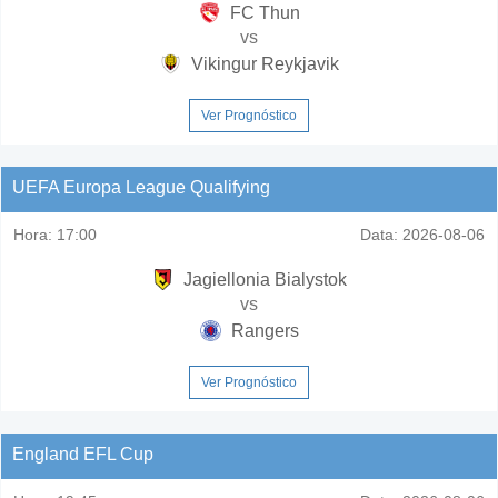
FC Thun
vs
Vikingur Reykjavik
Ver Prognóstico
UEFA Europa League Qualifying
Hora:
17:00
Data:
2026-08-06
Jagiellonia Bialystok
vs
Rangers
Ver Prognóstico
England EFL Cup