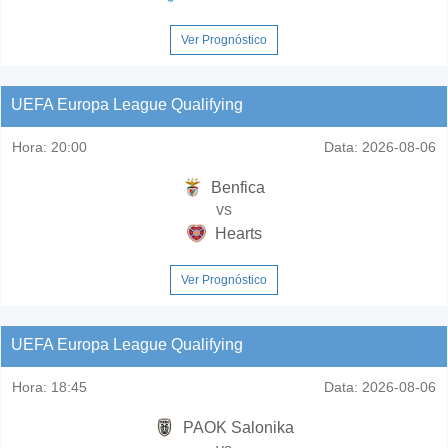
Ver Prognóstico
UEFA Europa League Qualifying
Hora:
20:00
Data:
2026-08-06
Benfica
vs
Hearts
Ver Prognóstico
UEFA Europa League Qualifying
Hora:
18:45
Data:
2026-08-06
PAOK Salonika