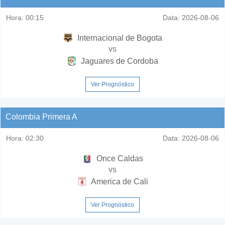
Hora:
00:15
Data:
2026-08-06
Internacional de Bogota
vs
Jaguares de Cordoba
Ver Prognóstico
Colombia Primera A
Hora:
02:30
Data:
2026-08-06
Once Caldas
vs
America de Cali
Ver Prognóstico