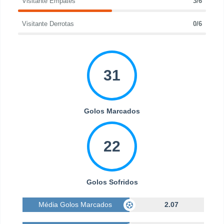
Visitante Empates
3/6
Visitante Derrotas
0/6
31
Golos Marcados
22
Golos Sofridos
Média Golos Marcados
2.07