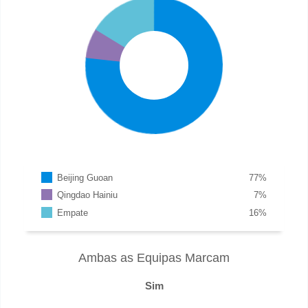
Beijing Guoan
77
%
Qingdao Hainiu
7
%
Empate
16
%
Ambas as Equipas Marcam
Sim