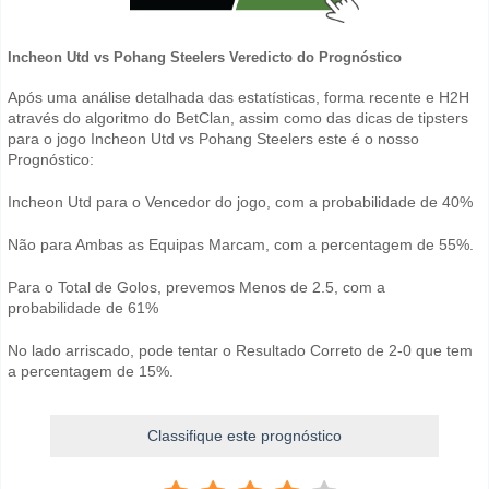
Incheon Utd vs Pohang Steelers Veredicto do Prognóstico
Após uma análise detalhada das estatísticas, forma recente e H2H
através do algoritmo do BetClan, assim como das dicas de tipsters
para o jogo Incheon Utd vs Pohang Steelers este é o nosso
Prognóstico:
Incheon Utd para o Vencedor do jogo, com a probabilidade de 40%
Não para Ambas as Equipas Marcam, com a percentagem de 55%.
Para o Total de Golos, prevemos Menos de 2.5, com a
probabilidade de 61%
No lado arriscado, pode tentar o Resultado Correto de 2-0 que tem
a percentagem de 15%.
Classifique este prognóstico