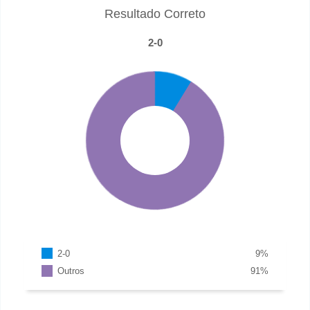
Resultado Correto
2-0
2-0
9
%
Outros
91
%