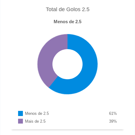
Total de Golos 2.5
Menos de 2.5
Menos de 2.5
61
%
Mais de 2.5
39
%