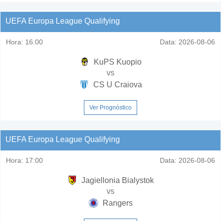
UEFA Europa League Qualifying
Hora:
16:00
Data:
2026-08-06
KuPS Kuopio
vs
CS U Craiova
Ver Prognóstico
UEFA Europa League Qualifying
Hora:
17:00
Data:
2026-08-06
Jagiellonia Bialystok
vs
Rangers