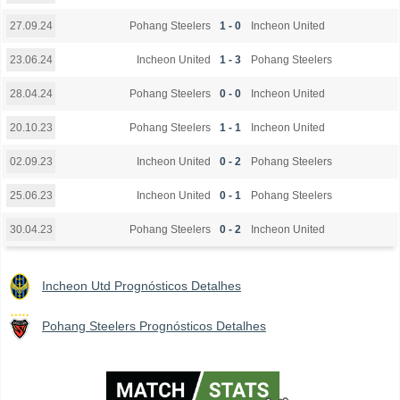
Pohang Steelers
1 - 0
Incheon United
27.09.24
Incheon United
1 - 3
Pohang Steelers
23.06.24
Pohang Steelers
0 - 0
Incheon United
28.04.24
Pohang Steelers
1 - 1
Incheon United
20.10.23
Incheon United
0 - 2
Pohang Steelers
02.09.23
Incheon United
0 - 1
Pohang Steelers
25.06.23
Pohang Steelers
0 - 2
Incheon United
30.04.23
Incheon Utd Prognósticos Detalhes
Pohang Steelers Prognósticos Detalhes