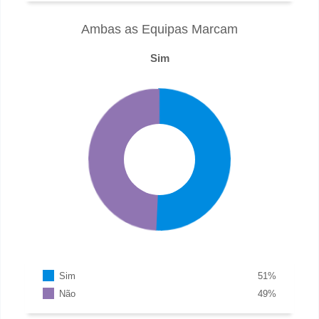
Ambas as Equipas Marcam
Sim
Sim
51
%
Não
49
%