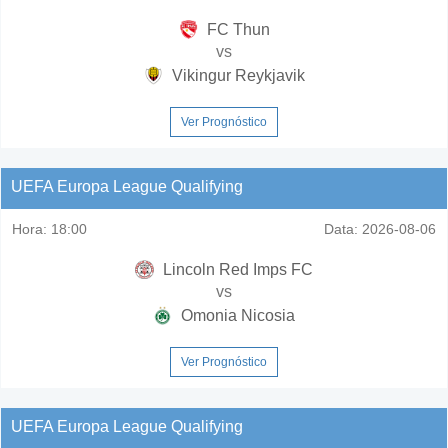
FC Thun
vs
Vikingur Reykjavik
Ver Prognóstico
UEFA Europa League Qualifying
Hora:
18:00
Data:
2026-08-06
Lincoln Red Imps FC
vs
Omonia Nicosia
Ver Prognóstico
UEFA Europa League Qualifying